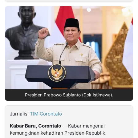
MULTIMEDIA
INDONESIA
Partner
Insight
Suara
Lens
Daily
Jalan
Idealita
Kita
Dinamikapost.com
Radar
Seedbacklink
NTB
Time
IDN
Jogja
Rakyat
News
Notice
Baru
Follow
Kabarbaru
Presiden Prabowo Subianto (Dok.Istimewa).
Jurnalis:
TIM Gorontalo
Kabar Baru, Gorontalo
— Kabar mengenai
kemungkinan kehadiran Presiden Republik