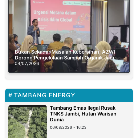
Bukan Sekadar Masalah Kebersihan, AZWI
Dorong Pengelolaan Sampah Organik Jadi
Solusi Krisis Iklim
04/07/2026
TAMBANG ENERGY
Tambang Emas Ilegal Rusak
TNKS Jambi, Hutan Warisan
Dunia
06/08/2026 - 16:23