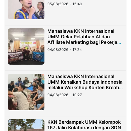
05/08/2026 - 15:49
Mahasiswa KKN Internasional
UMM Gelar Pelatihan AI dan
Affiliate Marketing bagi Pekerja
Migran Indonesia di Taiwan
04/08/2026 - 17:24
Mahasiswa KKN Internasional
UMM Kenalkan Budaya Indonesia
melalui Workshop Konten Kreatif
di Taiwan
04/08/2026 - 10:27
KKN Berdampak UMM Kelompok
167 Jalin Kolaborasi dengan SDN