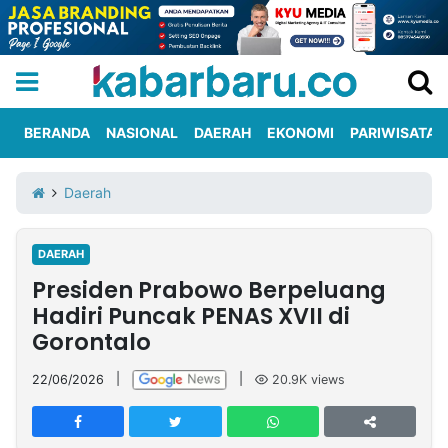
BERANDA
NASIONAL
DAERAH
EKONOMI
PARIWISATA
Informasi
KabarbaruTV
Kirim
Tentang
Daerah
Iklan
Berita
Kami
DAERAH
Berita
Presiden Prabowo Berpeluang
Nasional
International
Olahraga
Entertainment
Daerah
Pariwisata
Kuliner
Kolom
Hadiri Puncak PENAS XVII di
Gorontalo
Network
22/06/2026
|
|
20.9K
views
PT
TREETAN