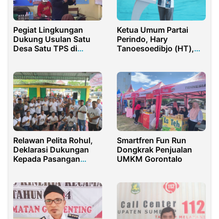
Pegiat Lingkungan
Ketua Umum Partai
Dukung Usulan Satu
Perindo, Hary
Desa Satu TPS di
Tanoesoedibjo (HT),
Sumenep
Kunjungi Sulawesi
Tengah untuk
Menggerakan
Dukungan Pemilu 2024
Relawan Pelita Rohul,
Smartfren Fun Run
Deklarasi Dukungan
Dongkrak Penjualan
Kepada Pasangan
UMKM Gorontalo
Anton-Poti Sudah
Harga Mati