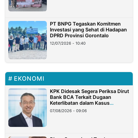
PT BNPG Tegaskan Komitmen
Investasi yang Sehat di Hadapan
DPRD Provinsi Gorontalo
12/07/2026 - 10:40
EKONOMI
KPK Didesak Segera Periksa Dirut
Bank BCA Terkait Dugaan
Keterlibatan dalam Kasus
Hilangnya Dana Nasabah Rp2,58
07/08/2026 - 09:06
Miliar