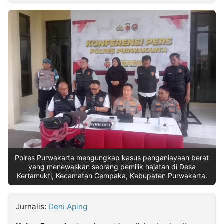
MULTIMEDIA
INDONESIA
Partner
Insight
Suara
Lens
Daily
Jalan
Idealita
Kita
Dinamikapost.com
Radar
Seedbacklink
NTB
Time
IDN
Jogja
Rakyat
News
Notice
Baru
Follow
Kabarbaru
Polres Purwakarta mengungkap kasus penganiayaan berat
yang menewaskan seorang pemilik hajatan di Desa
Kertamukti, Kecamatan Cempaka, Kabupaten Purwakarta.
Jurnalis:
Deni Aping