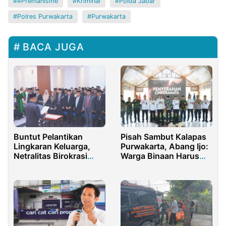
#Premanisme
Kriminal
Polda Jabar
Polres Purwakarta
Purwakarta
BACA JUGA
Buntut Pelantikan
Pisah Sambut Kalapas
Lingkaran Keluarga,
Purwakarta, Abang Ijo:
Netralitas Birokrasi
Warga Binaan Harus
Pemkot Bima Jadi
Punya Harapan, Bukan
Sorotan Publik
Sekadar Dihukum