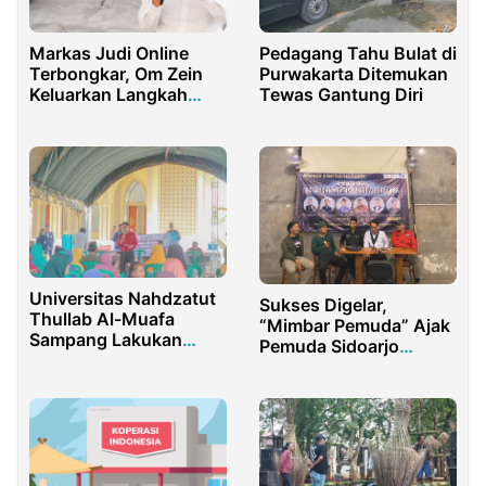
Pedagang Tahu Bulat di
Markas Judi Online
Purwakarta Ditemukan
Terbongkar, Om Zein
Tewas Gantung Diri
Keluarkan Langkah
Tegas!
Universitas Nahdzatut
Sukses Digelar,
Thullab Al-Muafa
“Mimbar Pemuda” Ajak
Sampang Lakukan
Pemuda Sidoarjo
Pengabdian
Beraksi Melawan
Masyarakat
Apatisme