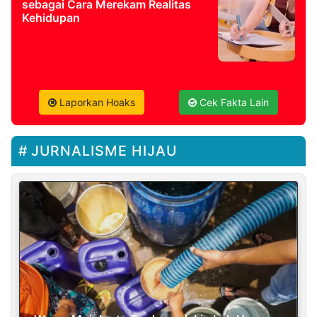
sebagai Cara Merekam Realitas
Kehidupan
Laporkan Hoaks
Cek Fakta Lain
JURNALISME HIJAU