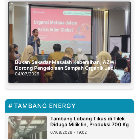
Bukan Sekadar Masalah Kebersihan, AZWI
Dorong Pengelolaan Sampah Organik Jadi
Solusi Krisis Iklim
04/07/2026
TAMBANG ENERGY
Tambang Lobang Tikus di Tilek
Diduga Milik Iin, Produksi 700 Kg
07/08/2026 - 19:02