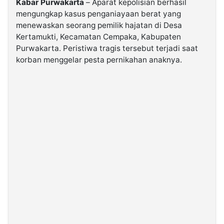
Kabar Purwakarta
– Aparat kepolisian berhasil
mengungkap kasus penganiayaan berat yang
menewaskan seorang pemilik hajatan di Desa
©
Kabarbaru.co
Kertamukti, Kecamatan Cempaka, Kabupaten
-
2026
Purwakarta. Peristiwa tragis tersebut terjadi saat
korban menggelar pesta pernikahan anaknya.
PT.
Kabarbaru
Media
Holding