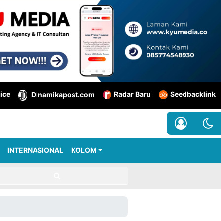
tice
Radar Baru
Seedbacklink
Dinamikapost.com
INTERNASIONAL
KOLOM