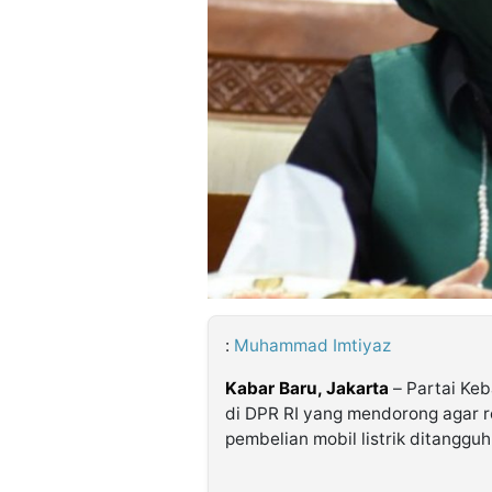
©
Kabarbaru.co
-
2026
PT.
Kabarbaru
Media
Holding
:
Muhammad Imtiyaz
Kabar Baru, Jakarta
– Partai Keb
di DPR RI yang mendorong agar 
pembelian mobil listrik ditangguh