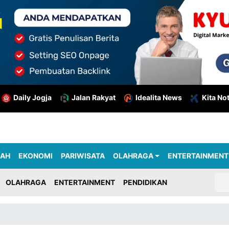
Daily Jogja
Jalan Rakyat
Idealita News
Kita No
RAH
EKONOMI
PARIWISATA
OLAHRAGA
ENTERTAINMENT
OLAHRAGA
ENTERTAINMENT
PENDIDIKAN