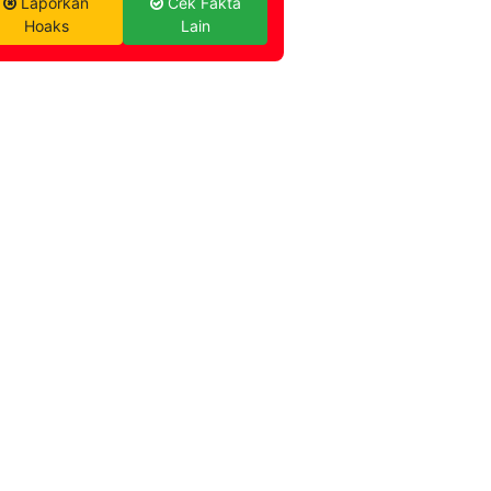
Laporkan
Cek Fakta
Hoaks
Lain