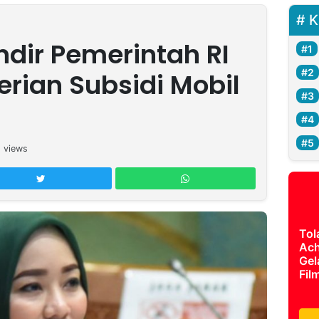
K
indir Pemerintah RI
erian Subsidi Mobil
1
views
Tol
Ach
Gel
Fil