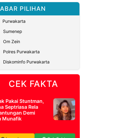
ABAR PILIHAN
Purwakarta
Sumenep
Om Zein
Polres Purwakarta
Diskominfo Purwakarta
CEK FAKTA
ak Pakai Stuntman,
a Septriasa Rela
antungan Demi
m Munafik