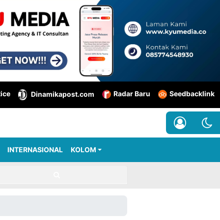
tice
Radar Baru
Seedbacklink
Dinamikapost.com
INTERNASIONAL
KOLOM