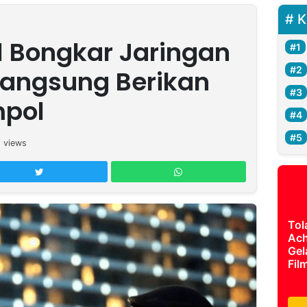
K
il Bongkar Jaringan
 Langsung Berikan
pol
3
views
Tol
Ach
Gel
Fil