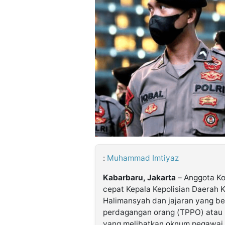
©
Kabarbaru.co
-
2026
PT.
Kabarbaru
Media
Holding
:
Muhammad Imtiyaz
Kabarbaru, Jakarta
– Anggota Kom
cepat Kepala Kepolisian Daerah Ke
Halimansyah dan jajaran yang be
perdagangan orang (TPPO) atau 
yang melibatkan oknum pegawai