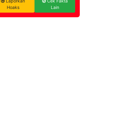
Laporkan
Cek Fakta
Hoaks
Lain