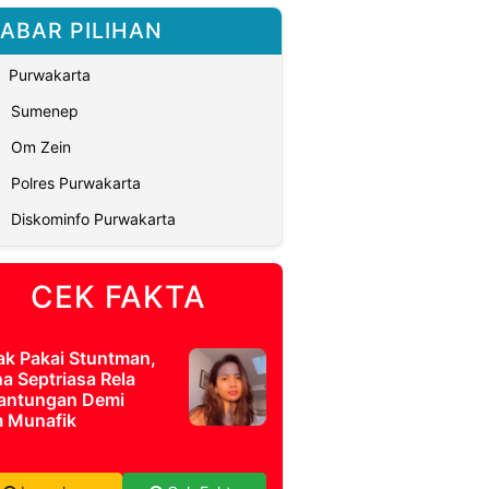
ABAR PILIHAN
Purwakarta
Sumenep
Om Zein
Polres Purwakarta
Diskominfo Purwakarta
CEK FAKTA
ak Pakai Stuntman,
a Septriasa Rela
antungan Demi
m Munafik