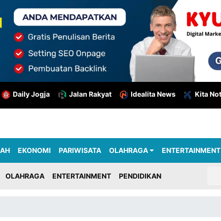
Daily Jogja
Jalan Rakyat
Idealita News
Kita No
RAH
EKONOMI
PARIWISATA
OLAHRAGA
ENTERTAINMENT
OLAHRAGA
ENTERTAINMENT
PENDIDIKAN