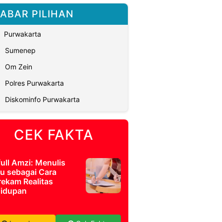
ABAR PILIHAN
Purwakarta
Sumenep
Om Zein
Polres Purwakarta
Diskominfo Purwakarta
CEK FAKTA
full Amzi: Menulis
u sebagai Cara
ekam Realitas
idupan