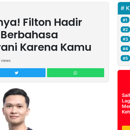
K
ya! Filton Hadir
 Berbahasa
rani Karena Kamu
views
Sai
Lag
Mer
Keh