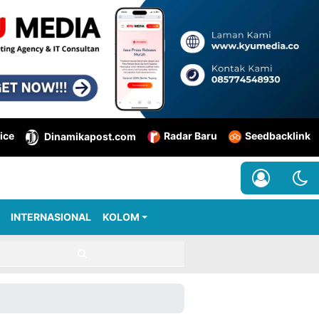
ice
Radar Baru
Seedbacklink
Dinamikapost.com
INTERNASIONAL
KOLOM