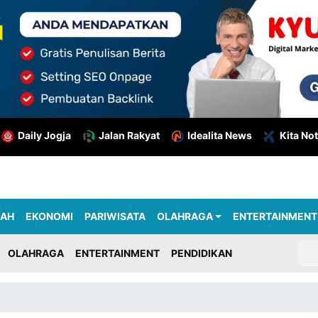
Daily Jogja
Jalan Rakyat
Idealita News
Kita Not
RAH
EKONOMI
PARIWISATA
OLAHRAGA
ENTERTAINMENT
OLAHRAGA
ENTERTAINMENT
PENDIDIKAN