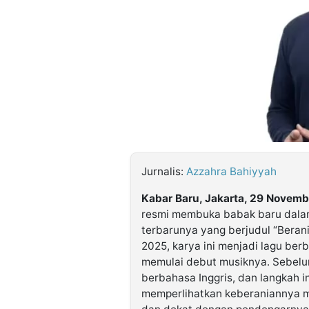
©
Kabarbaru.co
-
2026
PT.
Kabarbaru
Media
Holding
Jurnalis:
Azzahra Bahiyyah
Kabar Baru, Jakarta, 29 Novem
resmi membuka babak baru dalam 
terbarunya yang berjudul “Berani
2025, karya ini menjadi lagu berb
memulai debut musiknya. Sebelumn
berbahasa Inggris, dan langkah in
memperlihatkan keberaniannya m