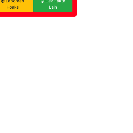
Laporkan
Cek Fakta
Hoaks
Lain