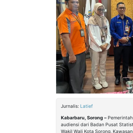
©
Kabarbaru.co
-
2026
PT.
Kabarbaru
Media
Holding
Jurnalis:
Latief
Kabarbaru, Sorong –
Pemerintah 
audiensi dari Badan Pusat Statis
Wakil Wali Kota Sorong, Kawasan