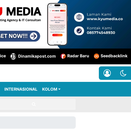
ice
Radar Baru
Seedbacklink
Dinamikapost.com
INTERNASIONAL
KOLOM