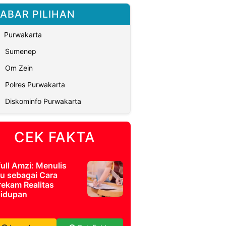
ABAR PILIHAN
Purwakarta
Sumenep
Om Zein
Polres Purwakarta
Diskominfo Purwakarta
CEK FAKTA
full Amzi: Menulis
u sebagai Cara
ekam Realitas
idupan