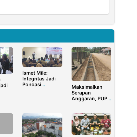
Ismet Mile:
Integritas Jadi
i
Pondasi
jadi
Maksimalkan
Antikorupsi
Serapan
Bone Bolango
egasi
Anggaran, PUPR
N
Rohul Bangun
Drainase Jalan
Lingkar Desa
Pematang Tebih