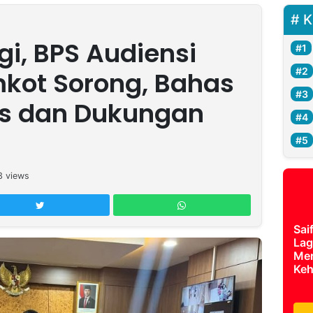
K
gi, BPS Audiensi
kot Sorong, Bahas
is dan Dukungan
3
views
Sai
Lag
Mer
Keh