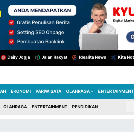
Daily Jogja
Jalan Rakyat
Idealita News
Kita Not
RAH
EKONOMI
PARIWISATA
OLAHRAGA
ENTERTAINMENT
OLAHRAGA
ENTERTAINMENT
PENDIDIKAN