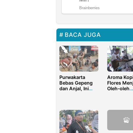
BACA JUGA
Purwakarta
Aroma Kop
Bebas Gepeng
Flores Men
dan Anjal, Ini
Oleh-oleh
Solusi
Favorit Del
Manusiawi yang
KTT ASEA
Disiapkan
2023