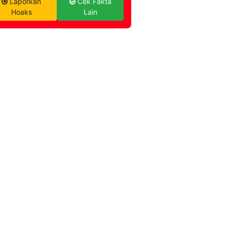
Laporkan
Cek Fakta
Hoaks
Lain