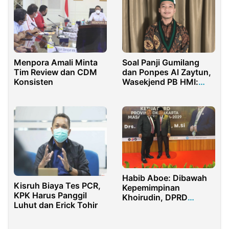
Menpora Amali Minta
Soal Panji Gumilang
Tim Review dan CDM
dan Ponpes Al Zaytun,
Konsisten
Wasekjend PB HMI:
Kedepankan Prinsip
Kehati-hatian
Habib Aboe: Dibawah
Kisruh Biaya Tes PCR,
Kepemimpinan
KPK Harus Panggil
Khoirudin, DPRD
Luhut dan Erick Tohir
Jakarta Lebih Baik