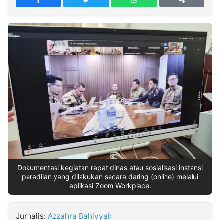
MULTIMEDIA
INDONESIA
Partner
Insight
Suara
Lens
Daily
Jalan
Idealita
Kita
Dinamikapost.com
Radar
Seedbacklink
NTB
Time
IDN
Jogja
Rakyat
News
Notice
Baru
Follow
Kabarbaru
Dokumentasi kegiatan rapat dinas atau sosialisasi instansi
peradilan yang dilakukan secara daring (online) melalui
aplikasi Zoom Workplace.
Jurnalis:
Azzahra Bahiyyah