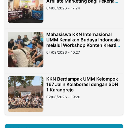
Affiliate Marketing bagi Pekerja
Migran Indonesia di Taiwan
04/08/2026 - 17:24
Mahasiswa KKN Internasional
UMM Kenalkan Budaya Indonesia
melalui Workshop Konten Kreatif
di Taiwan
04/08/2026 - 10:27
KKN Berdampak UMM Kelompok
167 Jalin Kolaborasi dengan SDN
1 Karangrejo
02/08/2026 - 19:20