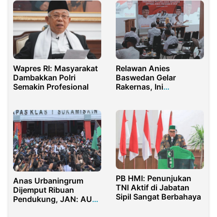
Wapres RI: Masyarakat
Relawan Anies
Dambakkan Polri
Baswedan Gelar
Semakin Profesional
Rakernas, Ini
Penjelasan Ketum
Payung Anies
Indonesia
PB HMI: Penunjukan
Anas Urbaningrum
TNI Aktif di Jabatan
Dijemput Ribuan
Sipil Sangat Berbahaya
Pendukung, JAN: AU
Tokoh Muda Bersinar