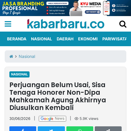
BERANDA
NASIONAL
DAERAH
EKONOMI
PARIWISATA
Informasi
KabarbaruTV
Kirim
Tentang
Nasional
Iklan
Berita
Kami
NASIONAL
Berita
Perjuangan Belum Usai, Sisa
Nasional
International
Olahraga
Entertainment
Daerah
Pariwisata
Kuliner
Kolom
Tenaga Honorer Non-Dipa
Mahkamah Agung Akhirnya
Diusulkan Kembali
Network
30/06/2026
|
|
5.9K
views
PT
TREETAN