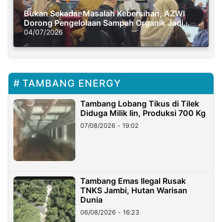
Bukan Sekadar Masalah Kebersihan, AZWI
Dorong Pengelolaan Sampah Organik Jadi
Solusi Krisis Iklim
04/07/2026
TAMBANG ENERGY
Tambang Lobang Tikus di Tilek
Diduga Milik Iin, Produksi 700 Kg
07/08/2026 - 19:02
Tambang Emas Ilegal Rusak
TNKS Jambi, Hutan Warisan
Dunia
06/08/2026 - 16:23