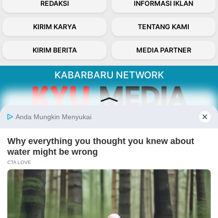
REDAKSI
INFORMASI IKLAN
KIRIM KARYA
TENTANG KAMI
KIRIM BERITA
MEDIA PARTNER
KABARBARU NETWORK
About Our Kabarbaru.co
Kabarbaru.co menyajikan berita aktual dan
inspiratif dari sudut pandang berbaik sangka
serta terverifikasi dari sumber yang tepat.
Follow Kabarbaru