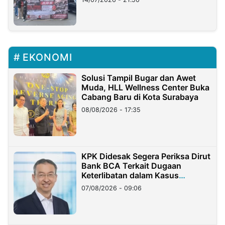
EKONOMI
Solusi Tampil Bugar dan Awet
Muda, HLL Wellness Center Buka
Cabang Baru di Kota Surabaya
08/08/2026 - 17:35
KPK Didesak Segera Periksa Dirut
Bank BCA Terkait Dugaan
Keterlibatan dalam Kasus
Hilangnya Dana Nasabah Rp2,58
07/08/2026 - 09:06
Miliar