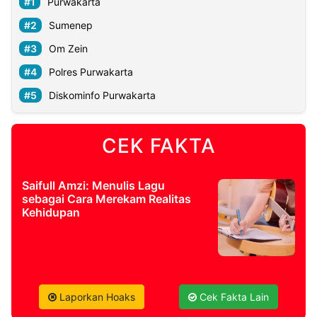
Purwakarta
Sumenep
Om Zein
Polres Purwakarta
Diskominfo Purwakarta
CEK FAKTA
Saifull Amzi: Menulis Lagu
sebagai Cara Merekam Realitas
Kehidupan
Laporkan Hoaks
Cek Fakta Lain