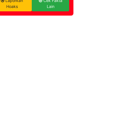
Laporkan
Cek Fakta
Hoaks
Lain