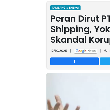
MULTIMEDIA
INDONESIA
TAMBANG & ENERGI
Peran Dirut P
Partner
Shipping, Yok
Insight
Suara
Lens
Daily
Jalan
Idealita
Kita
Radar
Seedbacklink
Skandal Koru
NTB
Time
IDN
Jogja
Rakyat
News
Notice
Baru
12/10/2025
|
|
1
Follow
Kabarbaru