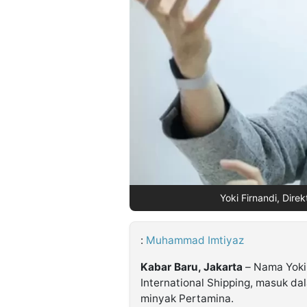
©
Kabarbaru.co
-
2026
PT.
Kabarbaru
Media
Holding
Yoki Firnandi, Dire
:
Muhammad Imtiyaz
Kabar Baru, Jakarta
– Nama Yoki 
International Shipping, masuk da
minyak Pertamina.