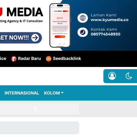
ice
Radar Baru
Seedbacklink
INTERNASIONAL
KOLOM