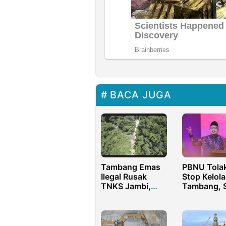
BACA JUGA
PBNU Tola
Tambang Emas
Stop Kelola
Ilegal Rusak
Tambang, 
TNKS Jambi,
Wacana Ze
Hutan Warisan
Mining Ide
Dunia
Goblok!