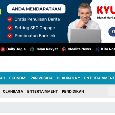
Daily Jogja
Jalan Rakyat
Idealita News
Kita Not
RAH
EKONOMI
PARIWISATA
OLAHRAGA
ENTERTAINMENT
OLAHRAGA
ENTERTAINMENT
PENDIDIKAN