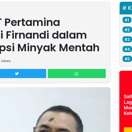
K
T Pertamina
i Firnandi dalam
psi Minyak Mentah
views
Sai
Lag
Mer
Keh