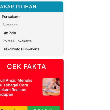
ABAR PILIHAN
Purwakarta
Sumenep
Om Zein
Polres Purwakarta
Diskominfo Purwakarta
CEK FAKTA
full Amzi: Menulis
u sebagai Cara
ekam Realitas
idupan