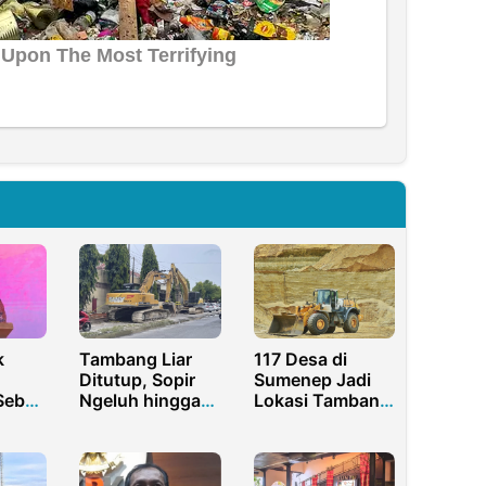
k
Tambang Liar
117 Desa di
Ditutup, Sopir
Sumenep Jadi
Sebut
Ngeluh hingga
Lokasi Tambang
ro
Pemkab
Galian C, Dasuk
Bangkalan Janji
Tertinggi
Kawal Izin