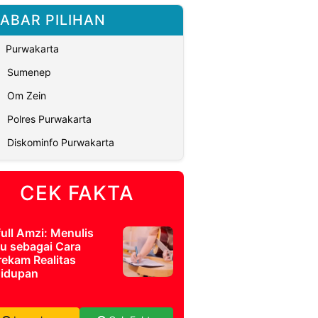
ABAR PILIHAN
Purwakarta
Sumenep
Om Zein
Polres Purwakarta
Diskominfo Purwakarta
CEK FAKTA
full Amzi: Menulis
u sebagai Cara
ekam Realitas
idupan