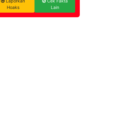
Laporkan
Cek Fakta
Hoaks
Lain