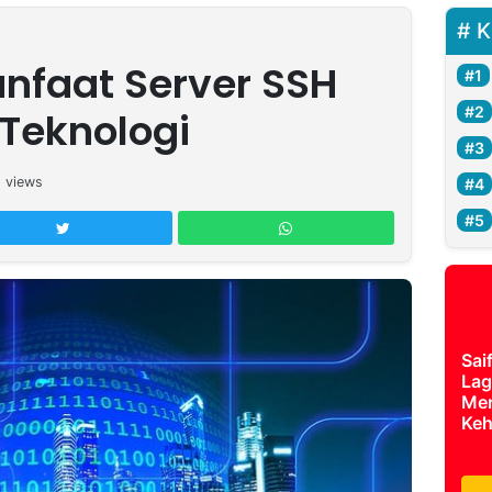
K
nfaat Server SSH
Teknologi
5
views
Sai
Lag
Mer
Keh