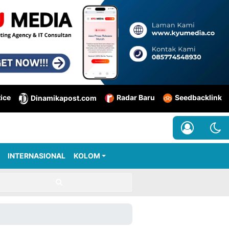
tice
Radar Baru
Seedbacklink
Dinamikapost.com
INTERNASIONAL
KOLOM