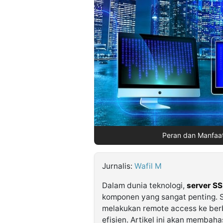
©
Kabarbaru.co
-
2026
PT.
Kabarbaru
Media
Holding
Peran dan Manfaat
Jurnalis:
Wafil M
Dalam dunia teknologi,
server S
komponen yang sangat penting.
melakukan remote access ke ber
efisien. Artikel ini akan membah