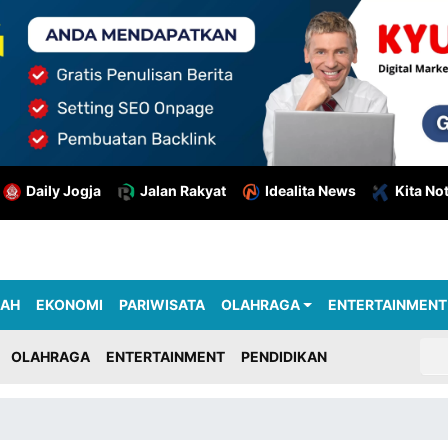
Daily Jogja
Jalan Rakyat
Idealita News
Kita No
RAH
EKONOMI
PARIWISATA
OLAHRAGA
ENTERTAINMENT
OLAHRAGA
ENTERTAINMENT
PENDIDIKAN