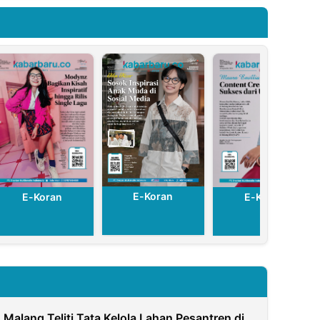
Tingkatkan
Sistem
Pelayanan
Sidoarjo
E-Koran
E-Koran
E-Koran
N Malang Teliti Tata Kelola Lahan Pesantren di