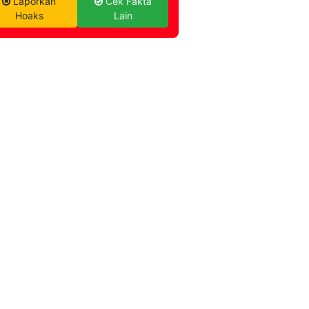
Laporkan
Cek Fakta
Hoaks
Lain