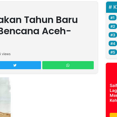
K
akan Tahun Baru
 Bencana Aceh-
4
views
Sai
Lag
Mer
Keh