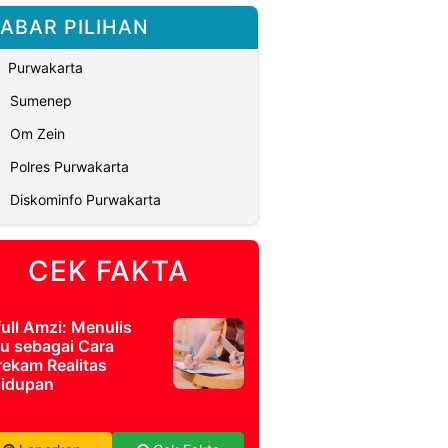
ABAR PILIHAN
Purwakarta
Sumenep
Om Zein
Polres Purwakarta
Diskominfo Purwakarta
CEK FAKTA
full Amzi: Menulis
u sebagai Cara
ekam Realitas
idupan