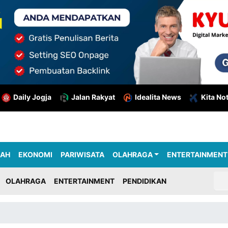
Daily Jogja
Jalan Rakyat
Idealita News
Kita No
RAH
EKONOMI
PARIWISATA
OLAHRAGA
ENTERTAINMENT
OLAHRAGA
ENTERTAINMENT
PENDIDIKAN