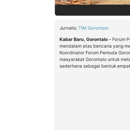
©
Kabarbaru.co
-
Jurnalis:
TIM Gorontalo
2026
Kabar Baru, Gorontalo
– Forum P
mendalam atas bencana yang me
PT.
Kabarbaru
Koordinator Forum Pemuda Goron
Media
Holding
masyarakat Gorontalo untuk mel
sederhana sebagai bentuk empat