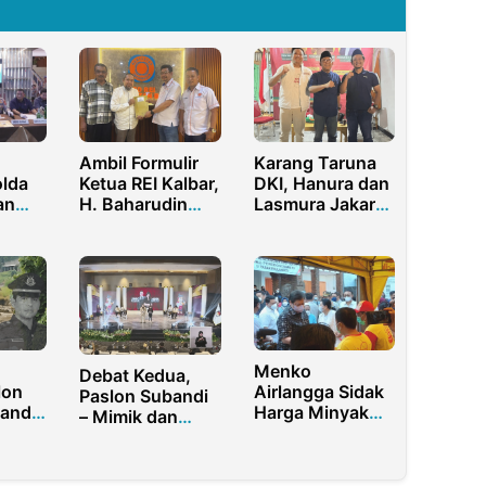
Ambil Formulir
Karang Taruna
lda
Ketua REI Kalbar,
DKI, Hanura dan
an
H. Baharudin
Lasmura Jakarta
siswa
Tancap Gas
Bicara Talenta
Menuju 2025–
Muda
2028
Menko
Debat Kedua,
lon
Airlangga Sidak
Paslon Subandi
nanda
Harga Minyak
– Mimik dan
Rp14 Ribu Per
Achmad Amir
Dunia
Liter
Aslichin – Edy
Bakal