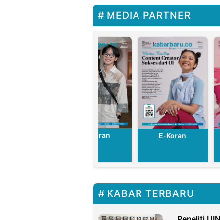
MEDIA PARTNER
E-Koran
E-Koran
E-Koran
KABAR TERBARU
Peneliti UI