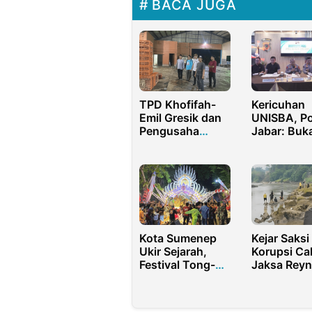
BACA JUGA
TPD Khofifah-
Kericuhan
Emil Gresik dan
UNISBA, Po
Pengusaha
Jabar: Buk
Ayam
Ulah Maha
Sidowungu Kerja
Sama Majukan
Ekonomi
Kota Sumenep
Kejar Saksi
Ukir Sejarah,
Korupsi Ca
Festival Tong-
Jaksa Rey
Tong Masuk
Ginting
KEN 2025
Meninggal 