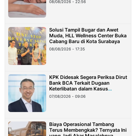
08/08/2026 - 22:56
Solusi Tampil Bugar dan Awet
Muda, HLL Wellness Center Buka
Cabang Baru di Kota Surabaya
08/08/2026 - 17:35
KPK Didesak Segera Periksa Dirut
Bank BCA Terkait Dugaan
Keterlibatan dalam Kasus
Hilangnya Dana Nasabah Rp2,58
07/08/2026 - 09:06
Miliar
Biaya Operasional Tambang
Terus Membengkak? Ternyata Ini
yang Jadi Akar Masalahnya