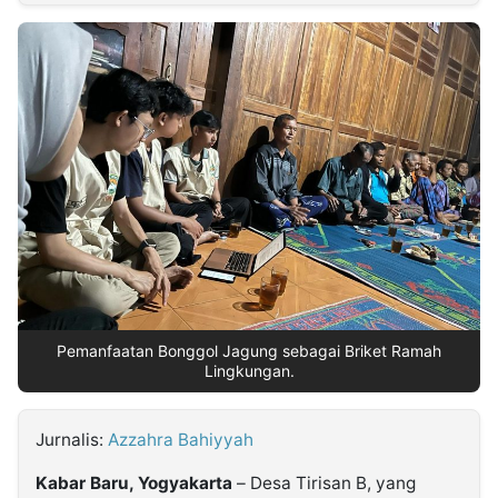
MULTIMEDIA
INDONESIA
Partner
Insight
Suara
Lens
Daily
Jalan
Idealita
Kita
Dinamikapost.com
Radar
Seedbacklink
NTB
Time
IDN
Jogja
Rakyat
News
Notice
Baru
Follow
Kabarbaru
Pemanfaatan Bonggol Jagung sebagai Briket Ramah
Lingkungan.
Jurnalis:
Azzahra Bahiyyah
Kabar Baru, Yogyakarta
– Desa Tirisan B, yang