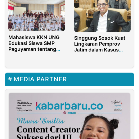
Mahasiswa KKN UNG
Singgung Sosok Kuat
Edukasi Siswa SMP
Lingkaran Pemprov
Paguyaman tentang
Jatim dalam Kasus
Kesehatan Reproduksi
Kredit Fiktif, Nur Faizin
dan Bahaya Rokok
Desak Semua Pihak
Harus Diperiksa
MEDIA PARTNER