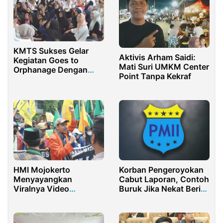
KMTS Sukses Gelar
Aktivis Arham Saidi:
Kegiatan Goes to
Mati Suri UMKM Center
Orphanage Dengan
Point Tanpa Kekraf
Ratusan Anak Yatim
Piatu
HMI Mojokerto
Korban Pengeroyokan
Menyayangkan
Cabut Laporan, Contoh
Viralnya Video
Buruk Jika Nekat Beri
Kapolres Marah dalam
Bantuan Hukum ke
Persidangan
Kader PMII Pamekasan