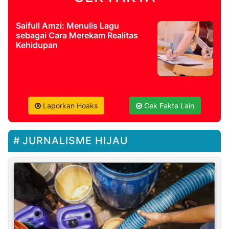
Saifull Amzi: Menulis Lagu
sebagai Cara Merekam Realitas
Kehidupan
Laporkan Hoaks
Cek Fakta Lain
JURNALISME HIJAU