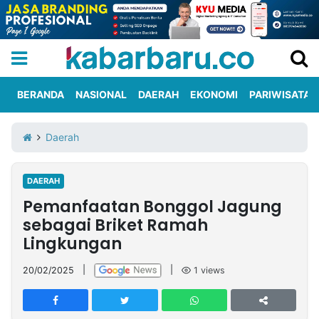
BERANDA
NASIONAL
DAERAH
EKONOMI
PARIWISATA
Informasi
KabarbaruTV
Kirim
Tentang
Daerah
Iklan
Berita
Kami
DAERAH
Berita
Pemanfaatan Bonggol Jagung
Nasional
International
Olahraga
Entertainment
Daerah
Pariwisata
Kuliner
Kolom
sebagai Briket Ramah
Lingkungan
Network
20/02/2025
|
|
1
views
PT
TREETAN