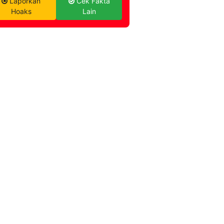
Laporkan
Cek Fakta
Hoaks
Lain