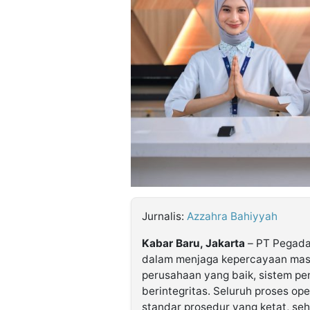
©
Kabarbaru.co
-
2026
PT.
Kabarbaru
Media
Holding
Jurnalis:
Azzahra Bahiyyah
Kabar Baru, Jakarta
– PT Pegada
dalam menjaga kepercayaan masy
perusahaan yang baik, sistem pe
berintegritas. Seluruh proses ope
standar prosedur yang ketat, se