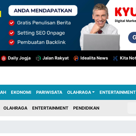
Daily Jogja
Jalan Rakyat
Idealita News
Kita No
RAH
EKONOMI
PARIWISATA
OLAHRAGA
ENTERTAINMENT
OLAHRAGA
ENTERTAINMENT
PENDIDIKAN