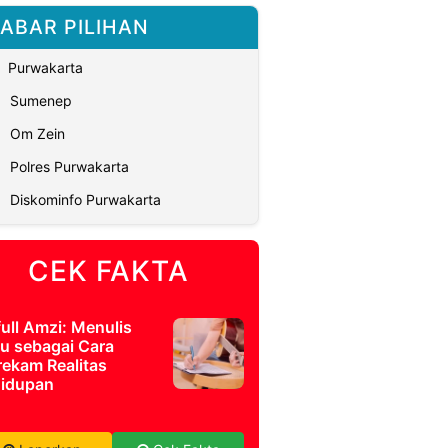
ABAR PILIHAN
Purwakarta
Sumenep
Om Zein
Polres Purwakarta
Diskominfo Purwakarta
CEK FAKTA
full Amzi: Menulis
u sebagai Cara
ekam Realitas
idupan