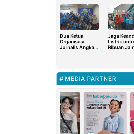
Pedagang ke
Boneka Ka
Mall STS Gratis
Dedi Mulya
yang Lebih
Mencintai
Rakyat
Dua Ketua
Jaga Keand
Organisasi
Listrik unt
Jurnalis Angkat
Ribuan Jam
Bicara, Ada Apa
PLN Sukse
di Balik Media
Haul Habib
Gathering
Sholeh
2024?
MEDIA PARTNER