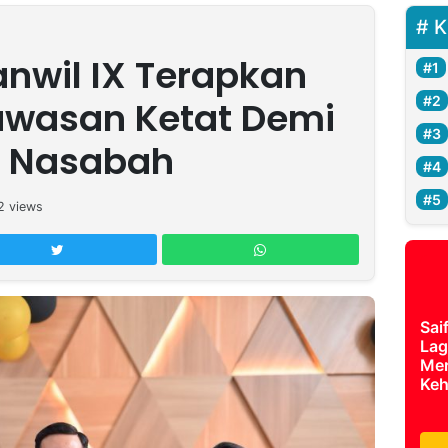
K
nwil IX Terapkan
awasan Ketat Demi
 Nasabah
2
views
Sai
Lag
Mer
Keh