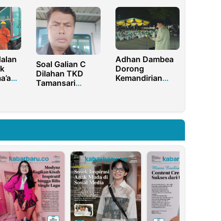
ng
Pemasaran
Baru dari Desa
di
Digital untuk
Sukajaya
Meningkatkan
Jangkauan
Pasar
alan
Adhan Dambea
Soal Galian C
uk
Dorong
Dilahan TKD
a’ah,
Kemandirian
Tamansari
skan
Ekonomi
Tegalsari, BP3RI
Pemuda Lewat
Banyuwangi.
Koperasi Merah
Kegiatan
Putih
Tambang Ilegal
Kejahatan
Lingkungan
Harus
Ditertibkan