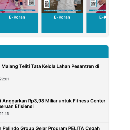
E-Koran
E-Koran
E-Koran
N Malang Teliti Tata Kelola Lahan Pesantren di
22:01
 Anggarkan Rp3,98 Miliar untuk Fitness Center
eruan Efisiensi
21:45
 Pelindo Group Gelar Program PELITA Cegah