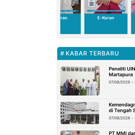
E-Koran
E-Koran
E-Koran
KABAR TERBARU
Peneliti UI
Martapura
07/08/2026 - 
Kemendagri
di Tengah S
07/08/2026 - 
PT MMI dan