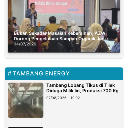
Bukan Sekadar Masalah Kebersihan, AZWI
Dorong Pengelolaan Sampah Organik Jadi
Solusi Krisis Iklim
04/07/2026
TAMBANG ENERGY
Tambang Lobang Tikus di Tilek
Diduga Milik Iin, Produksi 700 Kg
07/08/2026 - 19:02