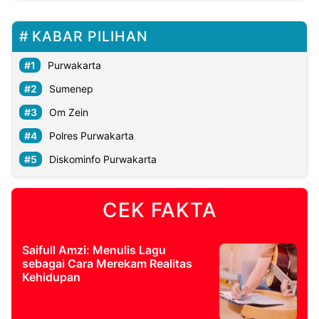
KABAR PILIHAN
Purwakarta
Sumenep
Om Zein
Polres Purwakarta
Diskominfo Purwakarta
CEK FAKTA
Saifull Amzi: Menulis Lagu
sebagai Cara Merekam Realitas
Kehidupan