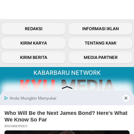
REDAKSI
INFORMASI IKLAN
KIRIM KARYA
TENTANG KAMI
KIRIM BERITA
MEDIA PARTNER
KABARBARU NETWORK
About Our Kabarbaru.co
Kabarbaru.co menyajikan berita aktual dan
inspiratif dari sudut pandang berbaik sangka
serta terverifikasi dari sumber yang tepat.