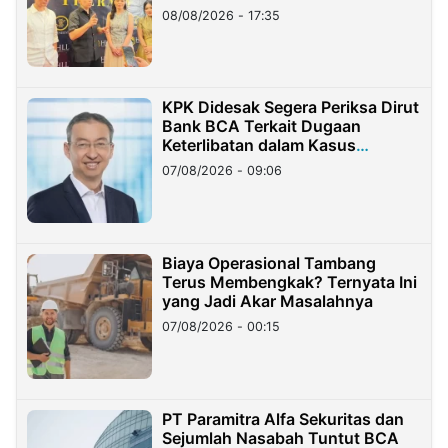
08/08/2026 - 17:35
KPK Didesak Segera Periksa Dirut
Bank BCA Terkait Dugaan
Keterlibatan dalam Kasus
Hilangnya Dana Nasabah Rp2,58
07/08/2026 - 09:06
Miliar
Biaya Operasional Tambang
Terus Membengkak? Ternyata Ini
yang Jadi Akar Masalahnya
07/08/2026 - 00:15
PT Paramitra Alfa Sekuritas dan
Sejumlah Nasabah Tuntut BCA