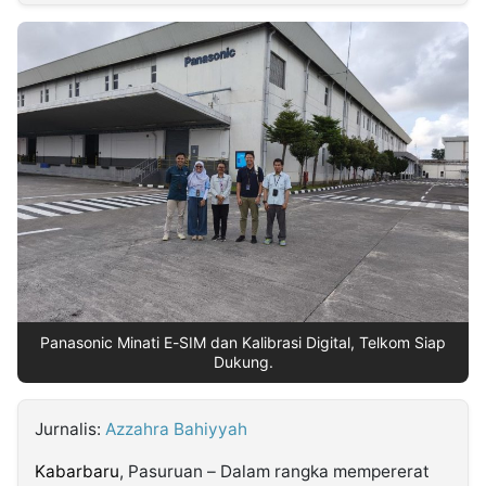
MULTIMEDIA
INDONESIA
Partner
Insight
Suara
Lens
Daily
Jalan
Idealita
Kita
Dinamikapost.com
Radar
Seedbacklink
NTB
Time
IDN
Jogja
Rakyat
News
Notice
Baru
Follow
Kabarbaru
Panasonic Minati E-SIM dan Kalibrasi Digital, Telkom Siap
Dukung.
Jurnalis:
Azzahra Bahiyyah
Kabarbaru
, Pasuruan – Dalam rangka mempererat