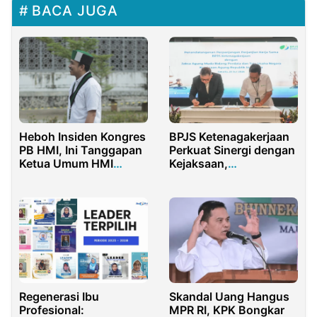
BACA JUGA
Heboh Insiden Kongres
BPJS Ketenagakerjaan
PB HMI, Ini Tanggapan
Perkuat Sinergi dengan
Ketua Umum HMI
Kejaksaan,
Cabang Pontianak
Perlindungan Pekerja di
Purwakarta Kian
Optimal
Regenerasi Ibu
Skandal Uang Hangus
Profesional:
MPR RI, KPK Bongkar