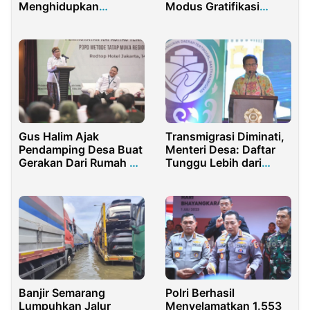
Menghidupkan
Modus Gratifikasi
Musyawarah dalam
Ma’ruf Cahyono
Setiap Napas
Keputusan
Gus Halim Ajak
Transmigrasi Diminati,
Pendamping Desa Buat
Menteri Desa: Daftar
Gerakan Dari Rumah Ke
Tunggu Lebih dari
Rumah
5.000 KK
Polri Berhasil
Banjir Semarang
Menyelamatkan 1.553
Lumpuhkan Jalur