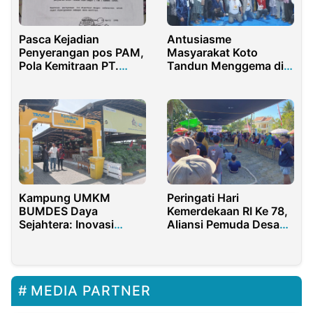
Pasca Kejadian
Antusiasme
Penyerangan pos PAM,
Masyarakat Koto
Pola Kemitraan PT.
Tandun Menggema di
Torganda Jadi Sorotan
Kampanye ASA
Kampung UMKM
Peringati Hari
BUMDES Daya
Kemerdekaan RI Ke 78,
Sejahtera: Inovasi
Aliansi Pemuda Desa
Ekonomi Baru dari
Palongan Gelar Lomba
Desa Sukajaya
Agustusan
MEDIA PARTNER