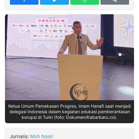
MULTIMEDIA
INDONESIA
Partner
Insight
Suara
Lens
Daily
Jalan
Idealita
Kita
Dinamikapost.com
Radar
Seedbacklink
NTB
Time
IDN
Jogja
Rakyat
News
Notice
Baru
Follow
Kabarbaru
Ketua Umum Pamekasan Progres, Imam Hanafi saat menjadi
delegasi Indonesia dalam kegiatan edukasi pemberantasan
korupsi di Turki (foto: Dokumen/Kabarbaru.co).
Jurnalis:
Moh Nasir