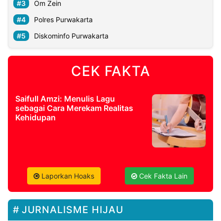
Om Zein
Polres Purwakarta
Diskominfo Purwakarta
CEK FAKTA
Saifull Amzi: Menulis Lagu
sebagai Cara Merekam Realitas
Kehidupan
Laporkan Hoaks
Cek Fakta Lain
JURNALISME HIJAU