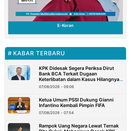
E-Koran
KABAR TERBARU
KPK Didesak Segera Periksa Dirut
Bank BCA Terkait Dugaan
Keterlibatan dalam Kasus Hilangnya
Dana Nasabah Rp2,58 Miliar
07/08/2026 - 09:06
Ketua Umum PSSI Dukung Gianni
Infantino Kembali Pimpin FIFA
07/08/2026 - 07:54
Rampok Uang Negara Lewat Ternak