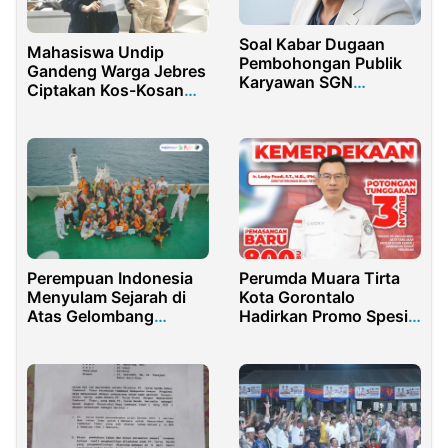
Soal Kabar Dugaan
Mahasiswa Undip
Pembohongan Publik
Gandeng Warga Jebres
Karyawan SGN
Ciptakan Kos-Kosan
Glenmore Dikunker
Aman Dari Pencurian
Mentan, GM Hingga
Dan Pelanggaran
Dirut SGN Kompak
Asusila
Bungkam
Perumda Muara Tirta
Perempuan Indonesia
Kota Gorontalo
Menyulam Sejarah di
Hadirkan Promo Spesial
Atas Gelombang
HUT RI ke-80
Lautan Nusantara