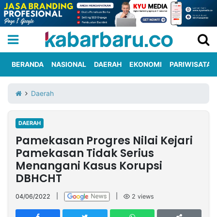
BERANDA
NASIONAL
DAERAH
EKONOMI
PARIWISATA
Informasi
KabarbaruTV
Kirim
Tentang
Daerah
Iklan
Berita
Kami
DAERAH
Berita
Pamekasan Progres Nilai Kejari
Nasional
International
Olahraga
Entertainment
Daerah
Pariwisata
Kuliner
Kolom
Pamekasan Tidak Serius
Menangani Kasus Korupsi
DBHCHT
Network
04/06/2022
|
|
2
views
PT
TREETAN