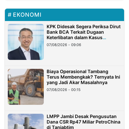
EKONOMI
KPK Didesak Segera Periksa Dirut
Bank BCA Terkait Dugaan
Keterlibatan dalam Kasus
Hilangnya Dana Nasabah Rp2,58
07/08/2026 - 09:06
Miliar
Biaya Operasional Tambang
Terus Membengkak? Ternyata Ini
yang Jadi Akar Masalahnya
07/08/2026 - 00:15
LMPP Jambi Desak Pengusutan
Dana CSR Rp47 Miliar PetroChina
di Tanjabtim