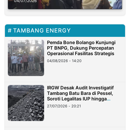
Solusi Krisis Iklim
04/07/2026
TAMBANG ENERGY
Pemda Bone Bolango Kunjungi
PT BNPG, Dukung Percepatan
Operasional Fasilitas Strategis
04/08/2026 - 14:20
IRGW Desak Audit Investigatif
Tambang Batu Bara di Pessel,
Soroti Legalitas IUP hingga
Stockpile
27/07/2026 - 20:21