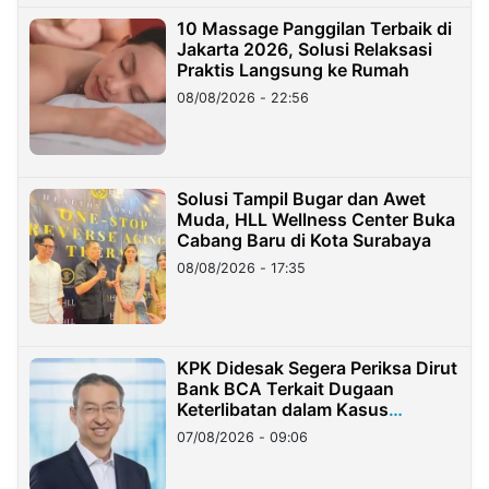
10 Massage Panggilan Terbaik di
Jakarta 2026, Solusi Relaksasi
Praktis Langsung ke Rumah
08/08/2026 - 22:56
Solusi Tampil Bugar dan Awet
Muda, HLL Wellness Center Buka
Cabang Baru di Kota Surabaya
08/08/2026 - 17:35
KPK Didesak Segera Periksa Dirut
Bank BCA Terkait Dugaan
Keterlibatan dalam Kasus
Hilangnya Dana Nasabah Rp2,58
07/08/2026 - 09:06
Miliar