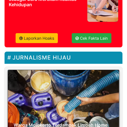
Kehidupan
Laporkan Hoaks
Cek Fakta Lain
JURNALISME HIJAU
Warga Mojokerto Terdampak Limbah Home