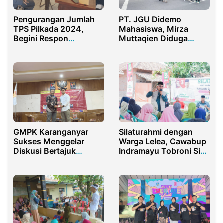
Pengurangan Jumlah
PT. JGU Didemo
TPS Pilkada 2024,
Mahasiswa, Mirza
Begini Respon
Muttaqien Diduga
Panwaslu
Kabur
Ujungpangkah
GMPK Karanganyar
Silaturahmi dengan
Sukses Menggelar
Warga Lelea, Cawabup
Diskusi Bertajuk
Indramayu Tobroni Siap
NGOPENI
Perbaiki Bendungan
Karet Pangkalan