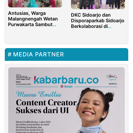
Antusias, Warga
DKC Sidoarjo dan
Malangnengah Wetan
Disporaparkab Sidoarjo
Purwakarta Sambut
Berkolaborasi di
Hangat Kehadiran
Jambore Creative
Besty Ricky Syamsul
Youth Festival East
Fauzi
Java 2024
MEDIA PARTNER