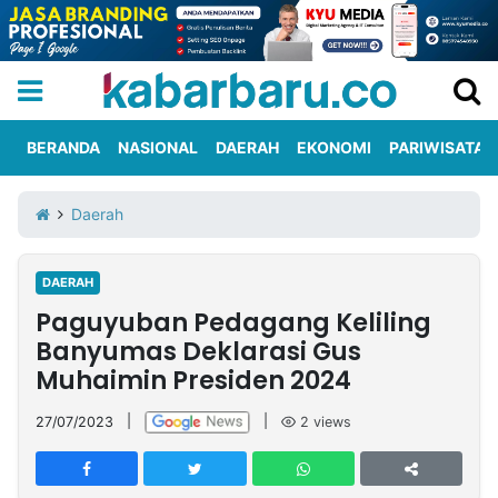
BERANDA
NASIONAL
DAERAH
EKONOMI
PARIWISATA
Informasi
KabarbaruTV
Kirim
Tentang
Daerah
Iklan
Berita
Kami
DAERAH
Berita
Paguyuban Pedagang Keliling
Nasional
International
Olahraga
Entertainment
Daerah
Pariwisata
Kuliner
Kolom
Banyumas Deklarasi Gus
Muhaimin Presiden 2024
Network
27/07/2023
|
|
2
views
PT
TREETAN