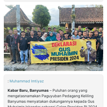
MULTIMEDIA
INDONESIA
Partner
Insight
Suara
Lens
Daily
Jalan
Idealita
Kita
Dinamikapost.com
Radar
Seedbacklink
NTB
Time
IDN
Jogja
Rakyat
News
Notice
Baru
Follow
Kabarbaru
:
Muhammad Imtiyaz
Kabar Baru, Banyumas
– Puluhan orang yang
mengatasnamakan Paguyuban Pedagang Keliling
Banyumas menyatakan dukungannya kepada Gus
Muhaimin Iskandar sebagai Calon Presiden RI 2024.