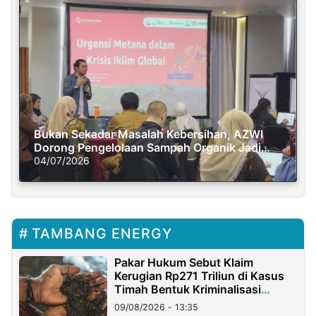
Bukan Sekadar Masalah Kebersihan, AZWI
Dorong Pengelolaan Sampah Organik Jadi
Solusi Krisis Iklim
04/07/2026
TAMBANG ENERGY
Pakar Hukum Sebut Klaim
Kerugian Rp271 Triliun di Kasus
Timah Bentuk Kriminalisasi
Terhadap Usaha
09/08/2026 - 13:35