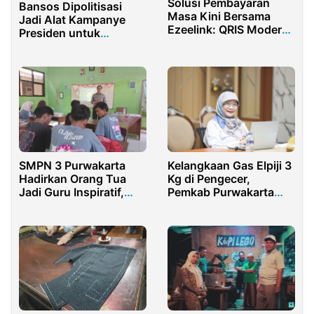
Solusi Pembayaran
Bansos Dipolitisasi
Masa Kini Bersama
Jadi Alat Kampanye
Ezeelink: QRIS Modern,
Presiden untuk
Cepat, dan Efisien
Prabowo – Gibran
SMPN 3 Purwakarta
Kelangkaan Gas Elpiji 3
Hadirkan Orang Tua
Kg di Pengecer,
Jadi Guru Inspiratif,
Pemkab Purwakarta
Anggota DPRD Beri
Ambil Langkah Solutif
Wawasan Profesi