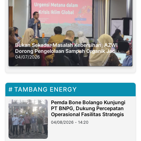
Bukan Sekadar Masalah Kebersihan, AZWI
Dorong Pengelolaan Sampah Organik Jadi
Solusi Krisis Iklim
04/07/2026
TAMBANG ENERGY
Pemda Bone Bolango Kunjungi
PT BNPG, Dukung Percepatan
Operasional Fasilitas Strategis
04/08/2026 - 14:20