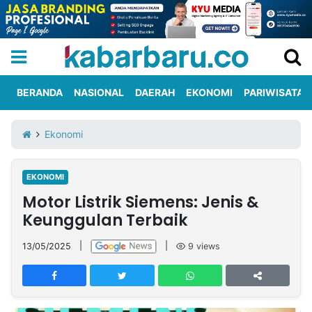
BERANDA
NASIONAL
DAERAH
EKONOMI
PARIWISATA
Informasi
KabarbaruTV
Kirim
Tentang
Ekonomi
Iklan
Berita
Kami
EKONOMI
Berita
Motor Listrik Siemens: Jenis &
Nasional
International
Olahraga
Entertainment
Daerah
Pariwisata
Kuliner
Kolom
Keunggulan Terbaik
13/05/2025
|
|
9
views
Network
PT
TREETAN