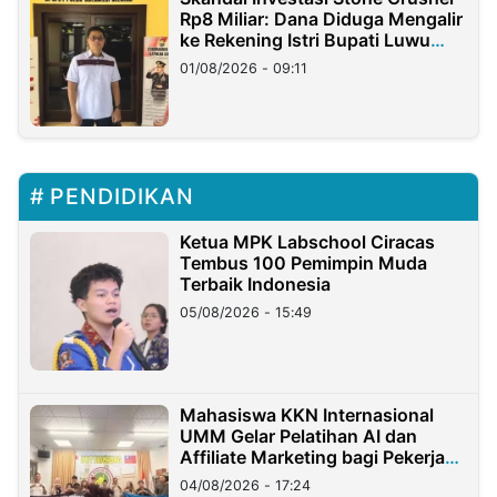
Rp8 Miliar: Dana Diduga Mengalir
ke Rekening Istri Bupati Luwu
Timur
01/08/2026 - 09:11
PENDIDIKAN
Ketua MPK Labschool Ciracas
Tembus 100 Pemimpin Muda
Terbaik Indonesia
05/08/2026 - 15:49
Mahasiswa KKN Internasional
UMM Gelar Pelatihan AI dan
Affiliate Marketing bagi Pekerja
Migran Indonesia di Taiwan
04/08/2026 - 17:24