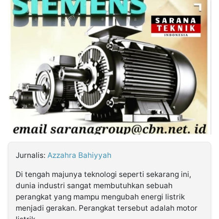
MULTIMEDIA
INDONESIA
Partner
Insight
Suara
Lens
Daily
Jalan
Idealita
Kita
Dinamikapost.com
Radar
Seedbacklink
NTB
Time
IDN
Jogja
Rakyat
News
Notice
Baru
Follow
Kabarbaru
Jurnalis:
Azzahra Bahiyyah
Di tengah majunya teknologi seperti sekarang ini,
dunia industri sangat membutuhkan sebuah
perangkat yang mampu mengubah energi listrik
menjadi gerakan. Perangkat tersebut adalah motor