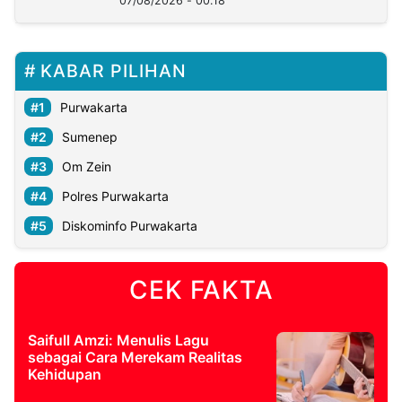
07/08/2026 - 00:18
KABAR PILIHAN
Purwakarta
Sumenep
Om Zein
Polres Purwakarta
Diskominfo Purwakarta
CEK FAKTA
Saifull Amzi: Menulis Lagu
sebagai Cara Merekam Realitas
Kehidupan