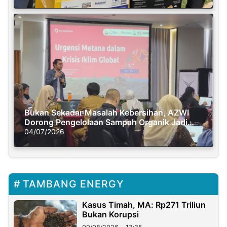
Bukan Sekadar Masalah Kebersihan, AZWI
Dorong Pengelolaan Sampah Organik Jadi
Solusi Krisis Iklim
04/07/2026
TAMBANG ENERGY
Kasus Timah, MA: Rp271 Triliun
Bukan Korupsi