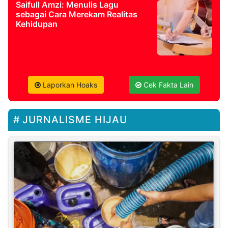
Saifull Amzi: Menulis Lagu
sebagai Cara Merekam Realitas
Kehidupan
Laporkan Hoaks
Cek Fakta Lain
JURNALISME HIJAU