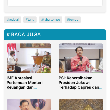
kedelai
tahu
tahu tempe
tempe
BACA JUGA
IMF Apresiasi
PSI: Keberpihakan
Pertemuan Menteri
Presiden Jokowi
Keuangan dan
Terhadap Capres dan
Gubernur Bank Sentral
Parpol Bukan Dosa
G20 ke-3 di Bali