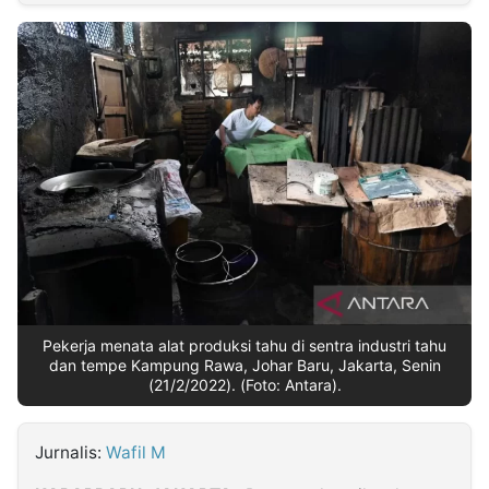
MULTIMEDIA
INDONESIA
Partner
Insight
Suara
Lens
Daily
Jalan
Idealita
Kita
Dinamikapost.com
Radar
Seedbacklink
NTB
Time
IDN
Jogja
Rakyat
News
Notice
Baru
Follow
Kabarbaru
Pekerja menata alat produksi tahu di sentra industri tahu
dan tempe Kampung Rawa, Johar Baru, Jakarta, Senin
(21/2/2022). (Foto: Antara).
Jurnalis:
Wafil M