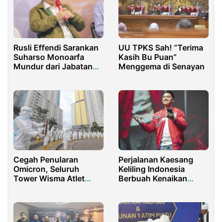
UU TPKS Sah! “Terima
Rusli Effendi Sarankan
Kasih Bu Puan”
Suharso Monoarfa
Menggema di Senayan
Mundur dari Jabatan
Ketum PPP
Cegah Penularan
Perjalanan Kaesang
Omicron, Seluruh
Keliling Indonesia
Tower Wisma Atlet
Berbuah Kenaikan
Kemayoran Jakarta Di
Elektabilitas PSI
lockdown