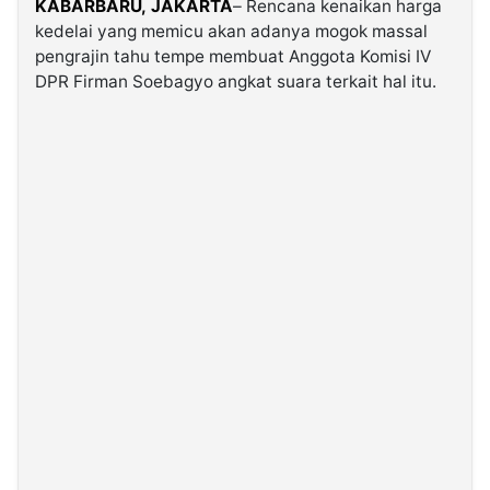
KABARBARU,
JAKARTA
– Rencana kenaikan harga
kedelai yang memicu akan adanya mogok massal
pengrajin tahu tempe membuat Anggota Komisi IV
©
Kabarbaru.co
DPR Firman Soebagyo angkat suara terkait hal itu.
-
2026
PT.
Kabarbaru
Media
Holding