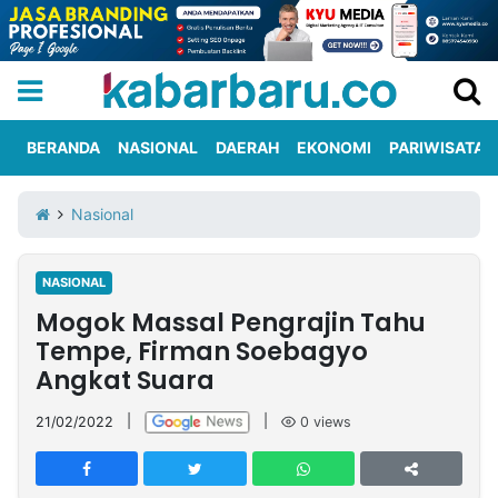
BERANDA
NASIONAL
DAERAH
EKONOMI
PARIWISATA
Informasi
KabarbaruTV
Kirim
Tentang
Nasional
Iklan
Berita
Kami
NASIONAL
Berita
Mogok Massal Pengrajin Tahu
Nasional
International
Olahraga
Entertainment
Daerah
Pariwisata
Kuliner
Kolom
Tempe, Firman Soebagyo
Angkat Suara
Network
21/02/2022
|
|
0
views
PT
TREETAN