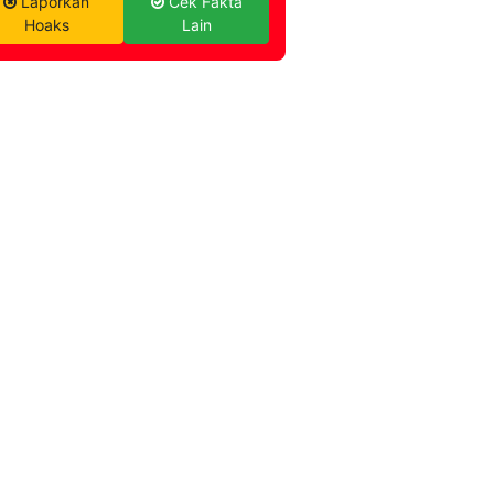
Laporkan
Cek Fakta
Hoaks
Lain