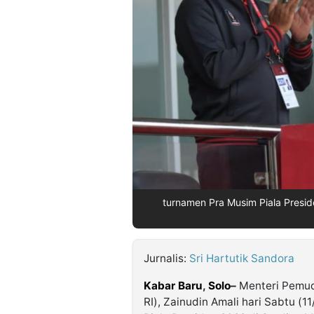
©
Kabarbaru.co
-
2026
PT.
Kabarbaru
Media
Holding
turnamen Pra Musim Piala Presid
Jurnalis:
Sri Hartutik Sandora
Kabar Baru
,
Solo
–
Menteri Pemud
RI), Zainudin Amali hari Sabtu 