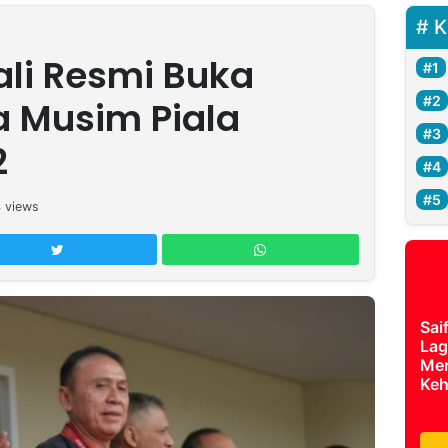
K
li Resmi Buka
 Musim Piala
2
4
views
Sai
Lag
Mer
Keh