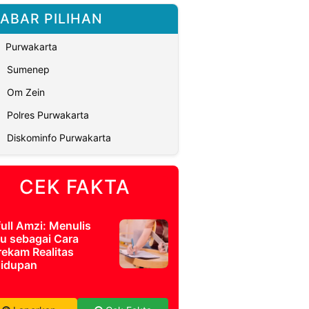
ABAR PILIHAN
Purwakarta
Sumenep
Om Zein
Polres Purwakarta
Diskominfo Purwakarta
CEK FAKTA
full Amzi: Menulis
u sebagai Cara
ekam Realitas
idupan