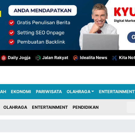
Daily Jogja
Jalan Rakyat
Idealita News
Kita No
RAH
EKONOMI
PARIWISATA
OLAHRAGA
ENTERTAINMENT
OLAHRAGA
ENTERTAINMENT
PENDIDIKAN