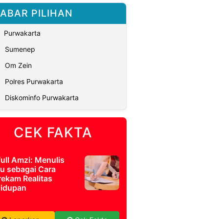
ABAR PILIHAN
Purwakarta
Sumenep
Om Zein
Polres Purwakarta
Diskominfo Purwakarta
CEK FAKTA
full Amzi: Menulis
u sebagai Cara
ekam Realitas
idupan