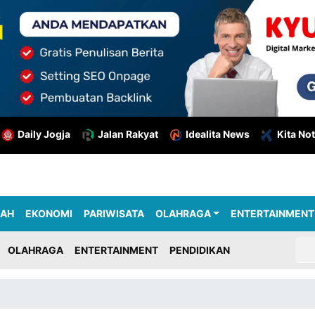
Daily Jogja
Jalan Rakyat
Idealita News
Kita Not
RAH
EKONOMI
PARIWISATA
OLAHRAGA
ENTERTAINMENT
OLAHRAGA
ENTERTAINMENT
PENDIDIKAN