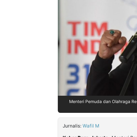
©
Kabarbaru.co
-
2026
PT.
Kabarbaru
Media
Holding
Menteri Pemuda dan Olahraga Repu
Jurnalis:
Wafil M