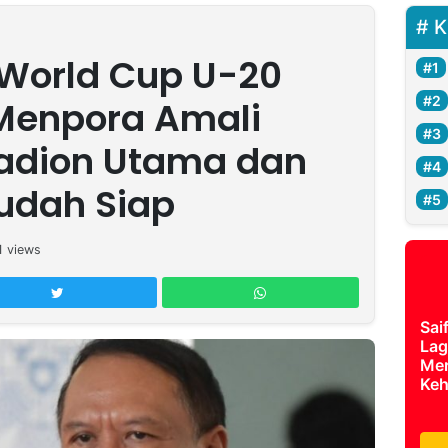
K
World Cup U-20
Menpora Amali
tadion Utama dan
udah Siap
1
views
Sai
Lag
Mer
Keh