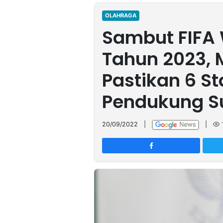
MULTIMEDIA
INDONESIA
OLAHRAGA
Sambut FIFA 
Partner
Tahun 2023, 
Insight
Suara
Lens
Daily
Jalan
Idealita
Kita
Radar
Seedbacklink
Pastikan 6 S
NTB
Time
IDN
Jogja
Rakyat
News
Notice
Baru
Pendukung S
Follow
Kabarbaru
20/09/2022
|
|