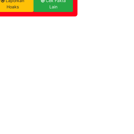
Laporkan
Cek Fakta
Hoaks
Lain