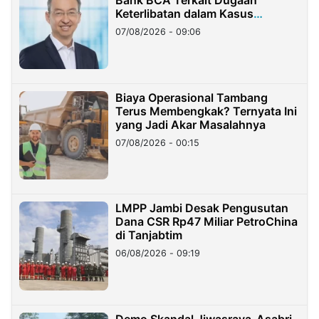
Bank BCA Terkait Dugaan
Keterlibatan dalam Kasus
Hilangnya Dana Nasabah Rp2,58
07/08/2026 - 09:06
Miliar
Biaya Operasional Tambang
Terus Membengkak? Ternyata Ini
yang Jadi Akar Masalahnya
07/08/2026 - 00:15
LMPP Jambi Desak Pengusutan
Dana CSR Rp47 Miliar PetroChina
di Tanjabtim
06/08/2026 - 09:19