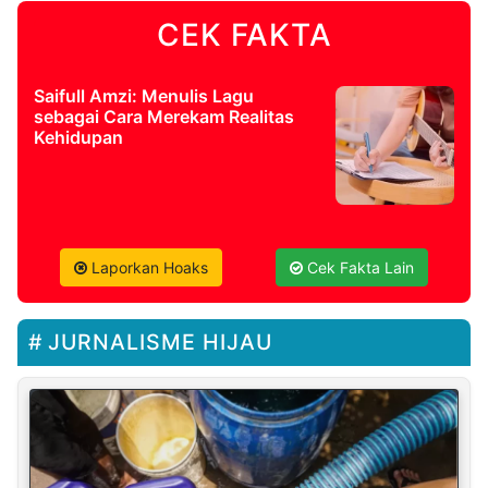
CEK FAKTA
Saifull Amzi: Menulis Lagu
sebagai Cara Merekam Realitas
Kehidupan
Laporkan Hoaks
Cek Fakta Lain
JURNALISME HIJAU