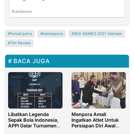
Futsal putra
kemenpora
SEA GAMES 2021 Vietnam
Tim Review
BACA JUGA
Libatkan Legenda
Menpora Amali
Sepak Bola Indonesia,
Ingatkan Atlet Untuk
APPI Gelar Turnamen
Persiapan Diri Awal
Mini Soccer
Hadapi SEA Games