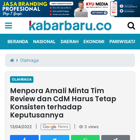
BERANDA
NASIONAL
DAERAH
EKONOMI
PARIWISATA
Informasi
KabarbaruTV
Kirim
Tentang
Olahraga
Iklan
Berita
Kami
OLAHRAGA
Berita
Menpora Amali Minta Tim
Nasional
International
Olahraga
Entertainment
Daerah
Pariwisata
Kuliner
Kolom
Review dan CdM Harus Tetap
Konsisten terhadap
Keputusannya
Network
13/04/2022
|
|
3
views
PT
TREETAN