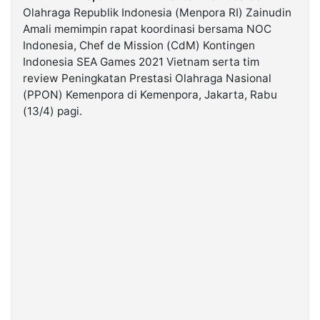
Olahraga Republik Indonesia (Menpora RI) Zainudin
Amali memimpin rapat koordinasi bersama NOC
©
Indonesia, Chef de Mission (CdM) Kontingen
Kabarbaru.co
-
Indonesia SEA Games 2021 Vietnam serta tim
2026
review Peningkatan Prestasi Olahraga Nasional
(PPON) Kemenpora di Kemenpora, Jakarta, Rabu
PT.
(13/4) pagi.
Kabarbaru
Media
Holding