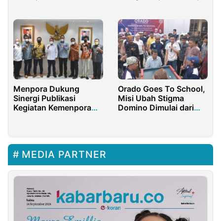
Madrid vs Real Madrid
di Moji dan Vidio
Menpora Dukung
Orado Goes To School,
Sinergi Publikasi
Misi Ubah Stigma
Kegiatan Kemenpora
Domino Dimulai dari
Bersama LPP RRI
Sekolah
MEDIA PARTNER