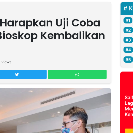
K
Harapkan Uji Coba
ioskop Kembalikan
3
views
Sai
Lag
Mer
Keh