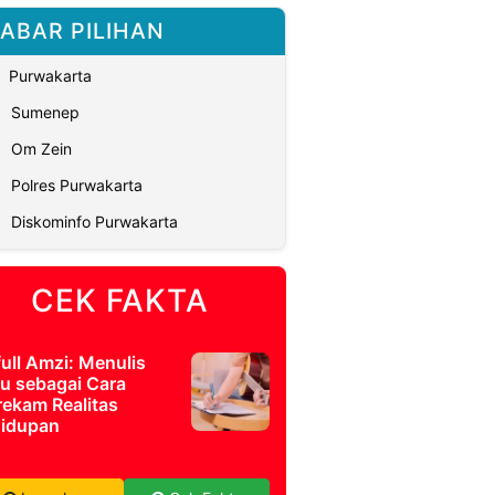
ABAR PILIHAN
Purwakarta
Sumenep
Om Zein
Polres Purwakarta
Diskominfo Purwakarta
CEK FAKTA
full Amzi: Menulis
u sebagai Cara
ekam Realitas
idupan