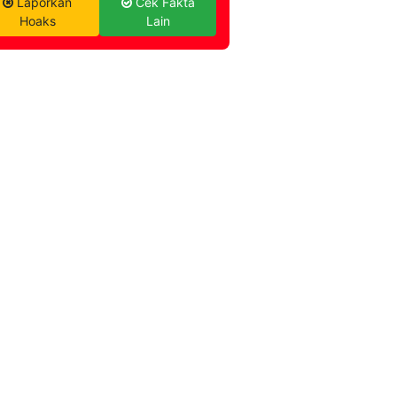
Laporkan
Cek Fakta
Hoaks
Lain