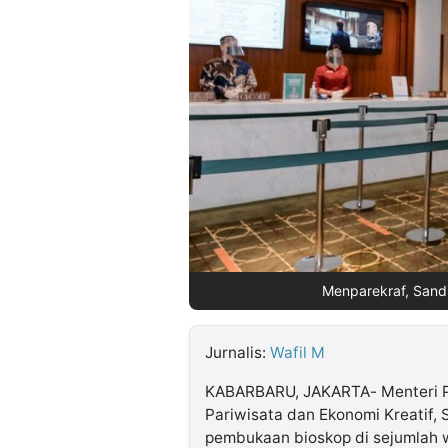
©
Kabarbaru.co
-
2026
PT.
Kabarbaru
Media
Holding
Menparekraf, Sandi
Jurnalis:
Wafil M
KABARBARU, JAKARTA- Menteri Pa
Pariwisata dan Ekonomi Kreatif,
pembukaan bioskop di sejumlah 