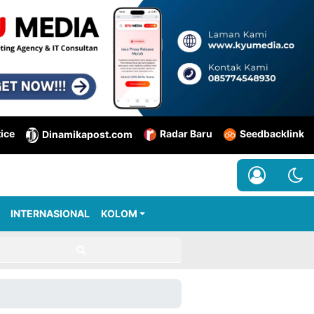
tice
Radar Baru
Seedbacklink
Dinamikapost.com
INTERNASIONAL
KOLOM