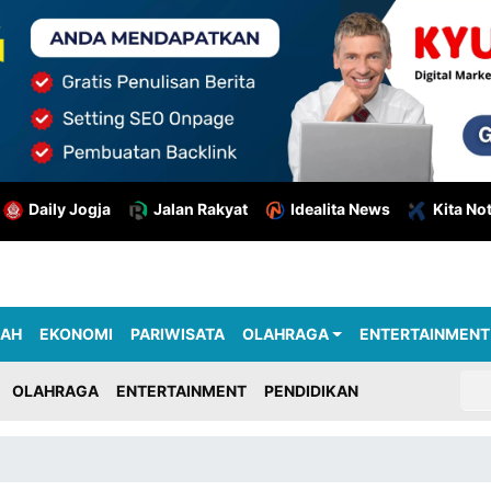
Daily Jogja
Jalan Rakyat
Idealita News
Kita No
RAH
EKONOMI
PARIWISATA
OLAHRAGA
ENTERTAINMENT
OLAHRAGA
ENTERTAINMENT
PENDIDIKAN