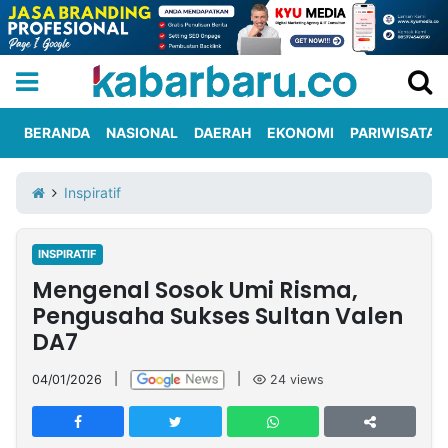
BERANDA
NASIONAL
DAERAH
EKONOMI
PARIWISATA
Informasi
KabarbaruTV
Kirim
Tentang
Inspiratif
Iklan
Berita
Kami
INSPIRATIF
Berita
Mengenal Sosok Umi Risma,
Nasional
International
Olahraga
Entertainment
Daerah
Pariwisata
Kuliner
Kolom
Pengusaha Sukses Sultan Valen
DA7
Network
04/01/2026
|
|
24
views
PT
TREETAN