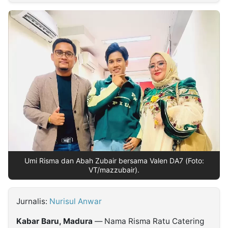
MULTIMEDIA
INDONESIA
Partner
Insight
Suara
Lens
Daily
Jalan
Idealita
Kita
Dinamikapost.com
Radar
Seedbacklink
NTB
Time
IDN
Jogja
Rakyat
News
Notice
Baru
Follow
Kabarbaru
Umi Risma dan Abah Zubair bersama Valen DA7 (Foto:
VT/mazzubair).
Jurnalis:
Nurisul Anwar
Kabar Baru, Madura
— Nama Risma Ratu Catering