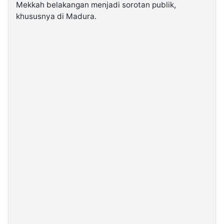
Mekkah belakangan menjadi sorotan publik,
khususnya di Madura.
©
Kabarbaru.co
-
2026
PT.
Kabarbaru
Media
Holding