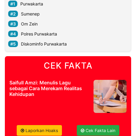
Purwakarta
Sumenep
Om Zein
Polres Purwakarta
Diskominfo Purwakarta
CEK FAKTA
Saifull Amzi: Menulis Lagu
sebagai Cara Merekam Realitas
Kehidupan
Laporkan Hoaks
Cek Fakta Lain