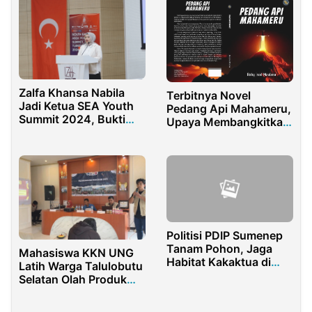
Pemerintahan
Zalfa Khansa Nabila
Terbitnya Novel
Jadi Ketua SEA Youth
Pedang Api Mahameru,
Summit 2024, Bukti
Upaya Membangkitkan
Perempuan Bisa
Cerita Lokal Indonesia
Memimpin
Politisi PDIP Sumenep
Tanam Pohon, Jaga
Mahasiswa KKN UNG
Habitat Kakaktua di
Latih Warga Talulobutu
Masalembu
Selatan Olah Produk
Pangan Bernilai
Ekonomi