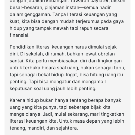
dengan jebakan keuangan. Tawaran paylater, diskon
besar-besaran, pinjaman instan—semua hadir
dalam genggaman. Tanpa literasi keuangan yang
kuat, kita bisa dengan mudah terjerumus pada gaya
hidup yang tampak mewah tapi rapuh secara
finansial.
Pendidikan literasi keuangan harus dimulai sejak
dini. Di sekolah, di rumah, bahkan lewat obrolan
santai. Kita perlu membiasakan diri dan lingkungan
untuk terbuka bicara soal uang, bukan sebagai tabu,
tapi sebagai bekal hidup. Ingat, bisa hitung uang itu
penting. Tapi bisa mengatur dan mengambil
keputusan soal uang jauh lebih penting.
Karena hidup bukan hanya tentang berapa banyak
uang yang kita punya, tapi seberapa bijak kita
mengelolanya. Jadi, mulai sekarang, mari tingkatkan
literasi keuangan kita. Untuk masa depan yang lebih
tenang, mandiri, dan sejahtera.