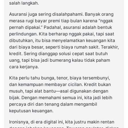
salah langkah.
Asuransi juga sering disalahpahami. Banyak orang
merasa rugi bayar premi tiap bulan karena “nggak
pernah dipakai.” Padahal, asuransi adalah bentuk
perlindungan. Kita berharap nggak pakai, tapi saat
dibutuhkan, itu bisa menyelamatkan keuangan kita
dari biaya besar, seperti biaya rumah sakit. Terakhir,
kredit. Sering dianggap solusi cepat saat butuh
uang, tapi bisa jadi bumerang kalau tidak paham
cara kerjanya.
Kita perlu tahu bunga, tenor, biaya tersembunyi,
dan kemampuan membayar cicilan. Kredit bukan
musuh, tapi alat bantu—asal digunakan dengan
bijak. Dengan memahami semua ini, kita jadi lebih
percaya diri dan tenang dalam mengambil
keputusan keuangan.
Ironisnya, di era digital ini, kita justru makin rentan