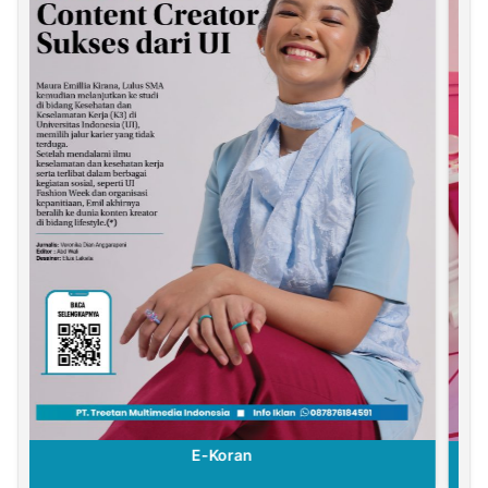
E-Koran