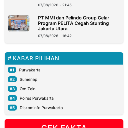
07/08/2026 - 21:45
PT MMI dan Pelindo Group Gelar
Program PELITA Cegah Stunting
Jakarta Utara
07/08/2026 - 16:42
KABAR PILIHAN
Purwakarta
Sumenep
Om Zein
Polres Purwakarta
Diskominfo Purwakarta
CEK FAKTA