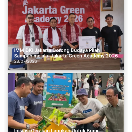
IMM DKI Jakarta Dorong Budaya Pilah
Sampah melalui Jakarta Green Academy 2026
28/07/2026
Inisiasi Gerakan Langkah Untuk Bumi,