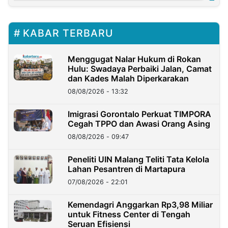
KABAR TERBARU
Menggugat Nalar Hukum di Rokan
Hulu: Swadaya Perbaiki Jalan, Camat
dan Kades Malah Diperkarakan
08/08/2026 - 13:32
Imigrasi Gorontalo Perkuat TIMPORA
Cegah TPPO dan Awasi Orang Asing
08/08/2026 - 09:47
Peneliti UIN Malang Teliti Tata Kelola
Lahan Pesantren di Martapura
07/08/2026 - 22:01
Kemendagri Anggarkan Rp3,98 Miliar
untuk Fitness Center di Tengah
Seruan Efisiensi