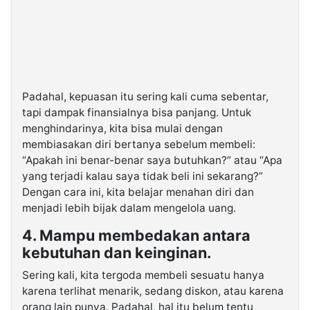
Padahal, kepuasan itu sering kali cuma sebentar,
tapi dampak finansialnya bisa panjang. Untuk
menghindarinya, kita bisa mulai dengan
membiasakan diri bertanya sebelum membeli:
“Apakah ini benar-benar saya butuhkan?” atau “Apa
yang terjadi kalau saya tidak beli ini sekarang?”
Dengan cara ini, kita belajar menahan diri dan
menjadi lebih bijak dalam mengelola uang.
4. Mampu membedakan antara
kebutuhan dan keinginan.
Sering kali, kita tergoda membeli sesuatu hanya
karena terlihat menarik, sedang diskon, atau karena
orang lain punya. Padahal, hal itu belum tentu