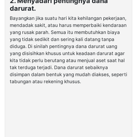
2. Menyadari pentingnya dana
darurat.
Bayangkan jika suatu hari kita kehilangan pekerjaan,
mendadak sakit, atau harus memperbaiki kendaraan
yang rusak parah. Semua itu membutuhkan biaya
yang tidak sedikit dan sering kali datang tanpa
diduga. Di sinilah pentingnya dana darurat
uang
yang disisihkan khusus untuk keadaan darurat agar
kita tidak perlu berutang atau menjual aset saat hal
tak terduga terjadi. Dana darurat sebaiknya
disimpan dalam bentuk yang mudah diakses, seperti
tabungan atau rekening khusus.