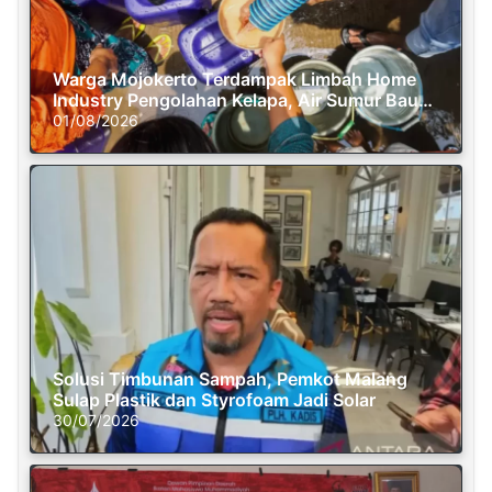
Warga Mojokerto Terdampak Limbah Home
Industry Pengolahan Kelapa, Air Sumur Bau
Busuk
01/08/2026
Solusi Timbunan Sampah, Pemkot Malang
Sulap Plastik dan Styrofoam Jadi Solar
30/07/2026