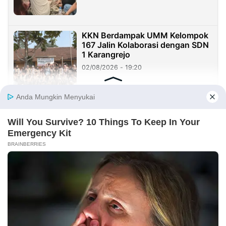
KKN Berdampak UMM Kelompok
167 Jalin Kolaborasi dengan SDN
1 Karangrejo
02/08/2026 - 19:20
KOLOM
Yang Mahal Bukan Suara Rakyat
29/07/2026 - 00:37
Haji Her Mirip Prabowo, Rejekinya