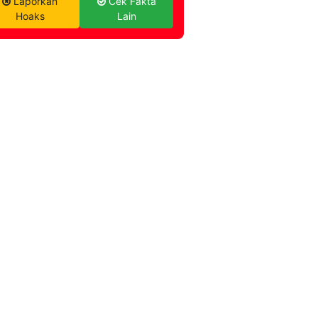
Laporkan
Cek Fakta
Hoaks
Lain