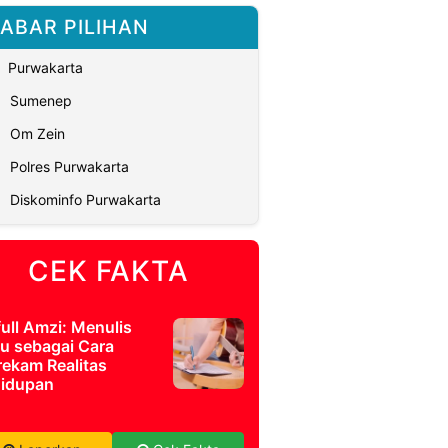
ABAR PILIHAN
Purwakarta
Sumenep
Om Zein
Polres Purwakarta
Diskominfo Purwakarta
CEK FAKTA
full Amzi: Menulis
u sebagai Cara
ekam Realitas
idupan