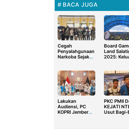
BACA JUGA
Cegah
Board Gam
Penyalahgunaan
Land Salati
Narkoba Sejak
2025: Kelu
Dini, KIPAN
Terhubung
Goes To Panti
Tanpa Laya
Hadir Sepe
Hati
Lakukan
PKC PMII D
Audiensi, PC
KEJATI NT
KOPRI Jember
Usut Bagi-
Desak
Fee Pokir 
Penguatan
NTB
Kinerja Unit PPA