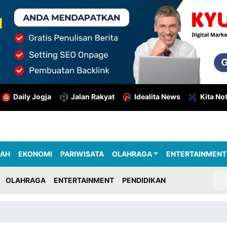
Daily Jogja
Jalan Rakyat
Idealita News
Kita No
RAH
EKONOMI
PARIWISATA
OLAHRAGA
ENTERTAINMENT
OLAHRAGA
ENTERTAINMENT
PENDIDIKAN