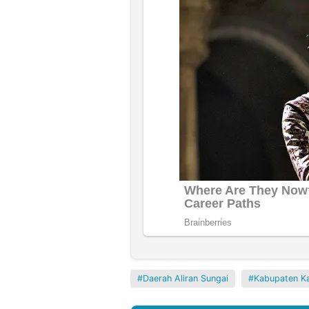
Daerah Aliran Sungai
Kabupaten K