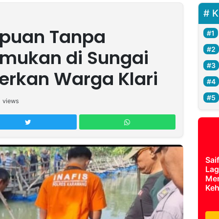
K
puan Tanpa
temukan di Sungai
erkan Warga Klari
1
views
Sai
Lag
Mer
Keh