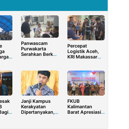
Panwascam
e
Percepat
Purwakarta
ga
Logistik Aceh,
Serahkan Berkas
arga
KRI Makassar
Dugaan
Sandarkan 220
Pelanggaran
r,
Ton Bantuan
Pemilu ke
nuh
Kementan-
Bawaslu
Bapanas
esak
Janji Kampus
FKUB
B
Kerakyatan
Kalimantan
Bagi
Dipertanyakan,
Barat Apresiasi
DPRD
Mahasiswa
Rakor Sosialisasi
Akhir UNG
Pengawasan
Dicekik UKT
Partisipatif