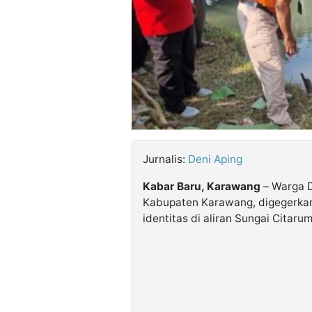
©
Kabarbaru.co
-
2026
PT.
Kabarbaru
Media
Holding
Jurnalis:
Deni Aping
Kabar Baru, Karawang
– Warga D
Kabupaten Karawang, digegerka
identitas di aliran Sungai Citarum