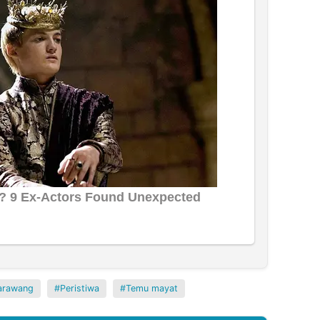
arawang
Peristiwa
Temu mayat