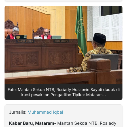
MULTIMEDIA
INDONESIA
Partner
Insight
Suara
Lens
Daily
Jalan
Idealita
Kita
Dinamikapost.com
Radar
Seedbacklink
NTB
Time
IDN
Jogja
Rakyat
News
Notice
Baru
Follow
Kabarbaru
Foto: Mantan Sekda NTB, Rosiady Husaenie Sayuti duduk di
kursi pesakitan Pengadilan Tipikor Mataram. .
Jurnalis:
Muhammad Iqbal
Kabar Baru, Mataram-
Mantan Sekda NTB, Rosiady