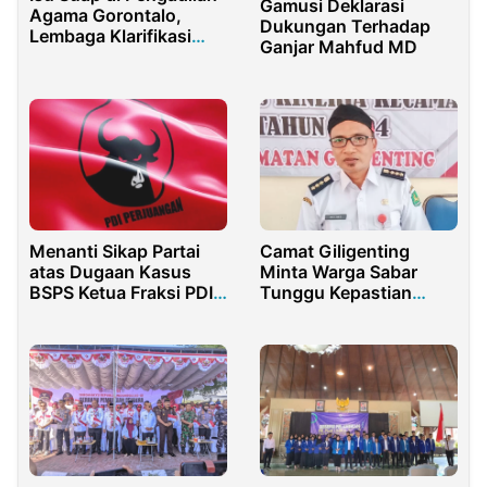
Gamusi Deklarasi
Agama Gorontalo,
Dukungan Terhadap
Lembaga Klarifikasi
Ganjar Mahfud MD
Belum Ada Bukti dan
Temuan Resmi
Menanti Sikap Partai
Camat Giligenting
atas Dugaan Kasus
Minta Warga Sabar
BSPS Ketua Fraksi PDIP
Tunggu Kepastian
Sumenep
Pembangunan
Jembatan Ambruk