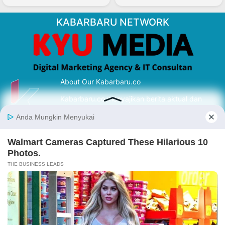
KABARBARU NETWORK
About Our Kabarbaru.co
Kabarbaru.co menyajikan berita aktual dan
inspiratif dari sudut pandang berbaik sangka
serta terverifikasi dari sumber yang tepat.
Follow Kabarbaru
Kabarbaru.co