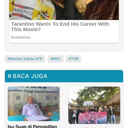
Mantan Sekda NTB
NNC
TGB
BACA JUGA
Isu Suap di Pengadilan