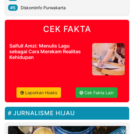
Diskominfo Purwakarta
CEK FAKTA
Saifull Amzi: Menulis Lagu
sebagai Cara Merekam Realitas
Kehidupan
Laporkan Hoaks
Cek Fakta Lain
JURNALISME HIJAU