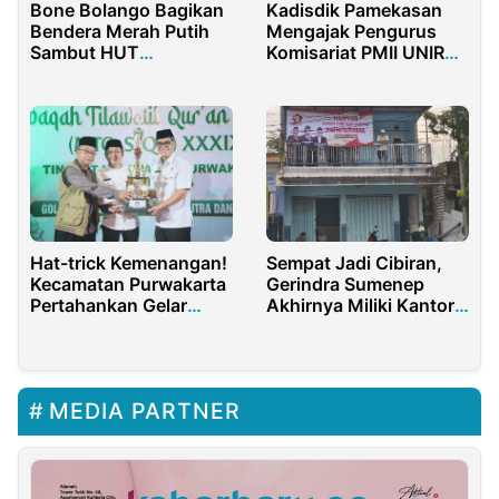
Bone Bolango Bagikan
Kadisdik Pamekasan
Bendera Merah Putih
Mengajak Pengurus
Sambut HUT
Komisariat PMII UNIRA
Kemerdekaan RI
Untuk Selalu Bijaksana
Sempat Jadi Cibiran,
Hat-trick Kemenangan!
Gerindra Sumenep
Kecamatan Purwakarta
Akhirnya Miliki Kantor
Pertahankan Gelar
Resmi
Juara Umum MTQ ke-
39
MEDIA PARTNER