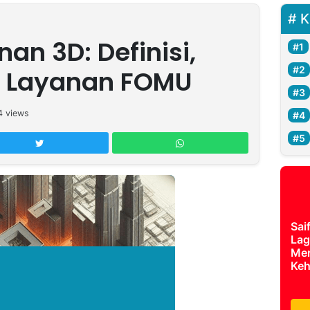
K
an 3D: Definisi,
n Layanan FOMU
4
views
Sai
Lag
Mer
Keh