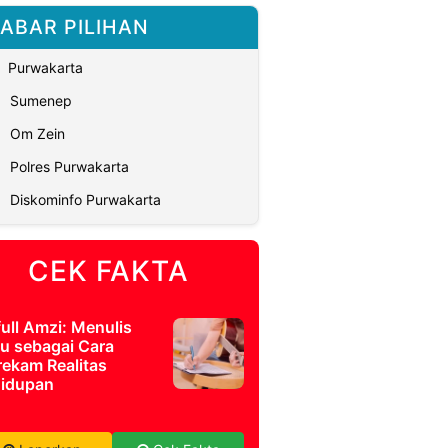
ABAR PILIHAN
Purwakarta
Sumenep
Om Zein
Polres Purwakarta
Diskominfo Purwakarta
CEK FAKTA
full Amzi: Menulis
u sebagai Cara
ekam Realitas
idupan