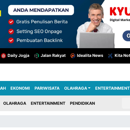
Daily Jogja
Jalan Rakyat
Idealita News
Kita No
RAH
EKONOMI
PARIWISATA
OLAHRAGA
ENTERTAINMENT
OLAHRAGA
ENTERTAINMENT
PENDIDIKAN