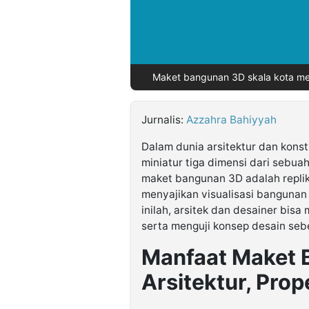
©
Kabarbaru.co
-
2026
Maket bangunan 3D skala kota mem
PT.
Kabarbaru
Jurnalis:
Azzahra Bahiyyah
Media
Holding
Dalam dunia arsitektur dan konst
miniatur tiga dimensi dari sebua
maket bangunan 3D adalah replik
menyajikan visualisasi bangunan
inilah, arsitek dan desainer bis
serta menguji konsep desain seb
Manfaat Maket 
Arsitektur, Prop