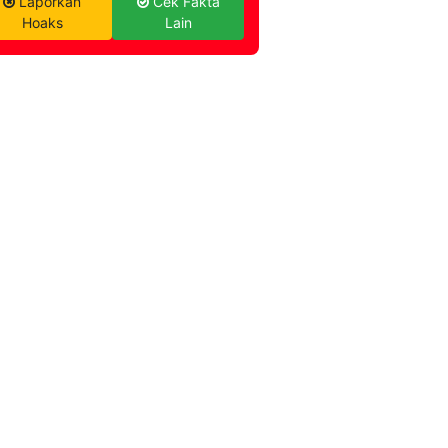
Laporkan
Cek Fakta
Hoaks
Lain