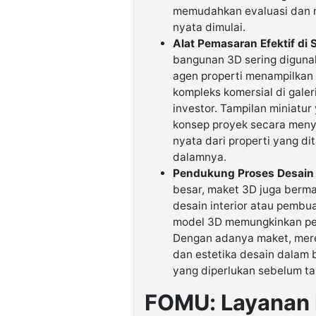
memudahkan evaluasi dan m
nyata dimulai.
Alat Pemasaran Efektif di S
bangunan 3D sering diguna
agen properti menampilkan
kompleks komersial di gale
investor. Tampilan miniatu
konsep proyek secara meny
nyata dari properti yang d
dalamnya.
Pendukung Proses Desain 
besar, maket 3D juga berma
desain interior atau pembua
model 3D memungkinkan pen
Dengan adanya maket, merek
dan estetika desain dalam b
yang diperlukan sebelum t
FOMU: Layanan