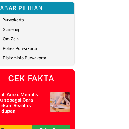
ABAR PILIHAN
Purwakarta
Sumenep
Om Zein
Polres Purwakarta
Diskominfo Purwakarta
CEK FAKTA
full Amzi: Menulis
u sebagai Cara
ekam Realitas
idupan