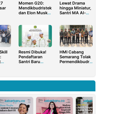
27
Momen G20:
Lewat Drama
sar
Mendikbudristek
hingga Miniatur,
dan Elon Musk
Santri MA Al-
ni
Berdialog
Umm Malang
dengan
Kampanyekan
Mahasiswa
Budaya
Indonesia
Antikorupsi
kill
Resmi Dibuka!
HMI Cabang
:
Pendaftaran
Semarang Tolak
t
Santri Baru
Permendikbudristek
ni
Ponpes
2024 Lewat
siswa
Banyuanyar
Amicus Curiae
erasi
Pamekasan
ke MA
2025/2026, Ini
Syarat dan
Fasilitasnya