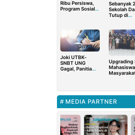
Ribu Persiswa,
Sebanyak 
Program Sosial
Sekolah Da
SMPN 1 Cluring
Tutup di
Banyuwangi
Sumenep, I
Alasannya
Joki UTBK-
Upgrading S
SNBT UNG
Mahasiswa
Gagal, Panitia
Masyaraka
Tegas Bersikap
Muda Mada
Ajak Maha
Dalam Mod
Beragama
MEDIA PARTNER