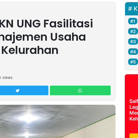
K
N UNG Fasilitasi
anajemen Usaha
i Kelurahan
8
views
Sai
Lag
Mer
Keh