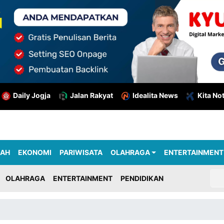
Daily Jogja
Jalan Rakyat
Idealita News
Kita No
RAH
EKONOMI
PARIWISATA
OLAHRAGA
ENTERTAINMENT
OLAHRAGA
ENTERTAINMENT
PENDIDIKAN