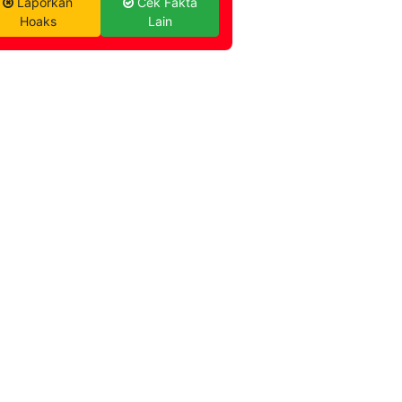
Laporkan
Cek Fakta
Hoaks
Lain