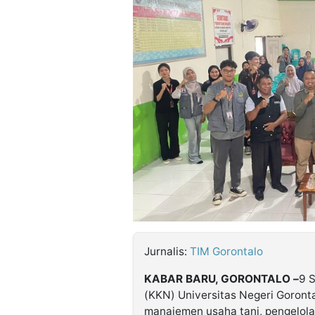
©
Kabarbaru.co
-
2026
PT.
Kabarbaru
Media
Holding
Jurnalis:
TIM Gorontalo
KABAR BARU, GORONTALO –
9 
(KKN) Universitas Negeri Goronta
manajemen usaha tani, pengelola