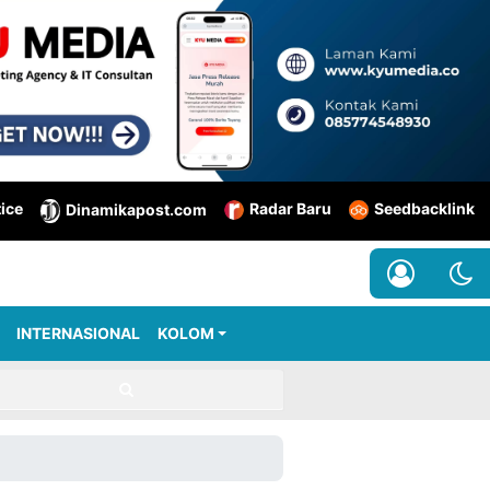
tice
Radar Baru
Seedbacklink
Dinamikapost.com
INTERNASIONAL
KOLOM