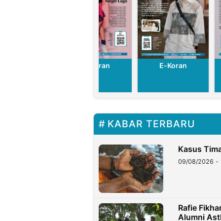
E-Koran
E-Koran
E-Koran
KABAR TERBARU
Kasus Tima
09/08/2026 - 
Rafie Fikh
Alumni Ast