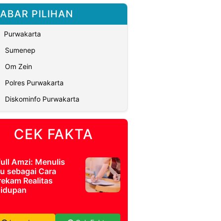
ABAR PILIHAN
Purwakarta
Sumenep
Om Zein
Polres Purwakarta
Diskominfo Purwakarta
CEK FAKTA
full Amzi: Menulis
u sebagai Cara
ekam Realitas
idupan