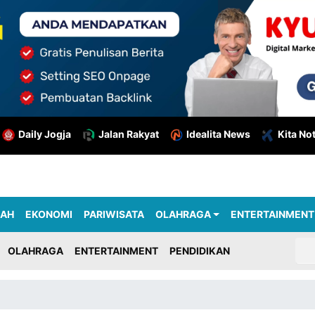
Daily Jogja
Jalan Rakyat
Idealita News
Kita No
RAH
EKONOMI
PARIWISATA
OLAHRAGA
ENTERTAINMENT
OLAHRAGA
ENTERTAINMENT
PENDIDIKAN