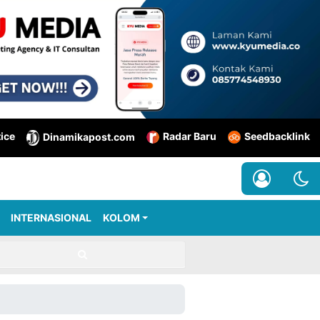
tice
Radar Baru
Seedbacklink
Dinamikapost.com
INTERNASIONAL
KOLOM