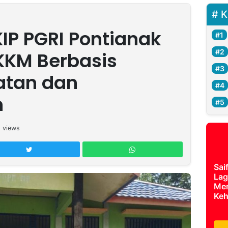
K
IP PGRI Pontianak
KKM Berbasis
tan dan
n
5
views
Sai
Lag
Mer
Keh