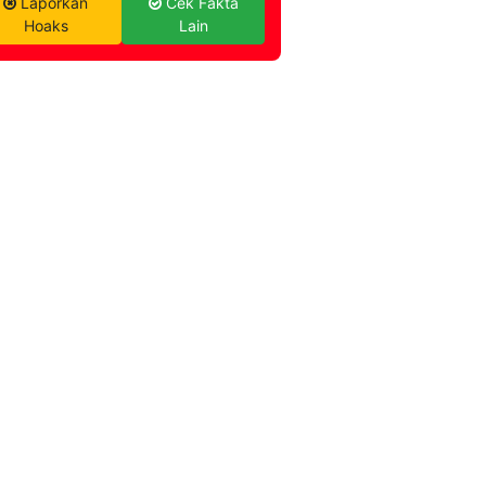
Laporkan
Cek Fakta
Hoaks
Lain