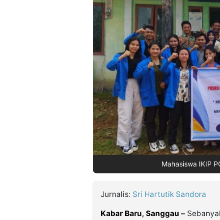
©
Kabarbaru.co
-
2026
PT.
Kabarbaru
Media
Holding
Mahasiswa IKIP PG
Jurnalis:
Sri Hartutik Sandora
Kabar Baru
,
Sanggau
–
Sebanyak