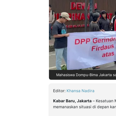
©
Kabarbaru.co
-
2026
PT.
Kabarbaru
Media
Holding
Mahasiswa Dompu-Bima Jakarta saa
Editor:
Khansa Nadira
Kabar Baru, Jakarta
– Kesatuan 
memanaskan situasi di depan kan