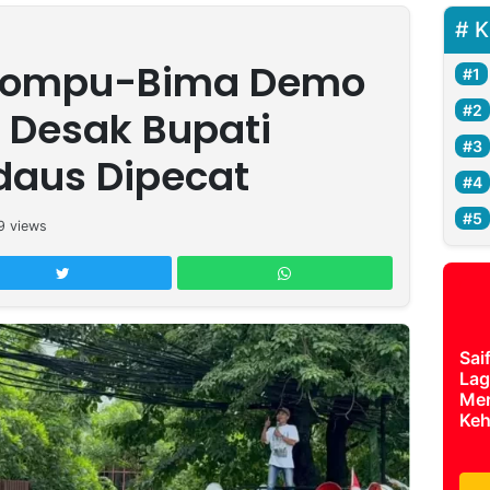
K
Dompu-Bima Demo
, Desak Bupati
daus Dipecat
9
views
Sai
Lag
Mer
Keh