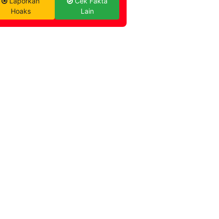
Laporkan
Cek Fakta
Hoaks
Lain