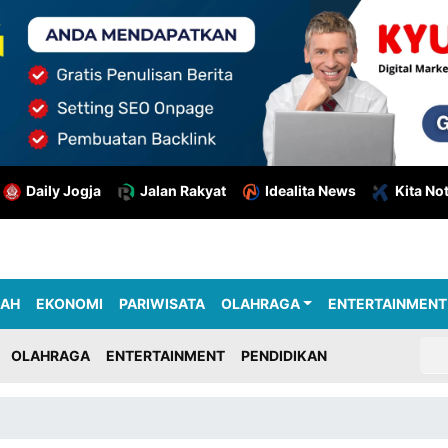
Daily Jogja
Jalan Rakyat
Idealita News
Kita No
RAH
EKONOMI
PARIWISATA
OLAHRAGA
ENTERTAINMENT
OLAHRAGA
ENTERTAINMENT
PENDIDIKAN