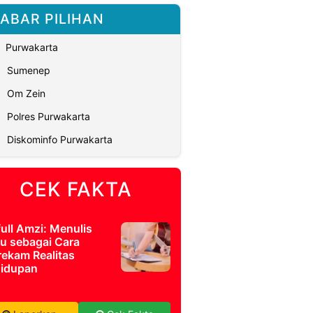
ABAR PILIHAN
Purwakarta
Sumenep
Om Zein
Polres Purwakarta
Diskominfo Purwakarta
CEK FAKTA
full Amzi: Menulis
u sebagai Cara
ekam Realitas
idupan