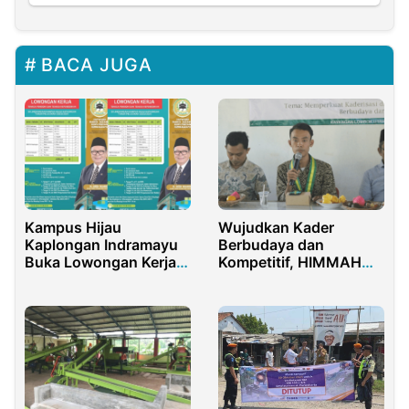
BACA JUGA
Kampus Hijau
Wujudkan Kader
Kaplongan Indramayu
Berbudaya dan
Buka Lowongan Kerja,
Kompetitif, HIMMAH
Selengkapnya Cek di
NWDI Cabang Lombok
Sini
Utara Sukses Gelar
WAPA 2