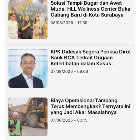
Solusi Tampil Bugar dan Awet
Muda, HLL Wellness Center Buka
Cabang Baru di Kota Surabaya
08/08/2026 - 17:35
KPK Didesak Segera Periksa Dirut
Bank BCA Terkait Dugaan
Keterlibatan dalam Kasus
Hilangnya Dana Nasabah Rp2,58
07/08/2026 - 09:06
Miliar
Biaya Operasional Tambang
Terus Membengkak? Ternyata Ini
yang Jadi Akar Masalahnya
07/08/2026 - 00:15