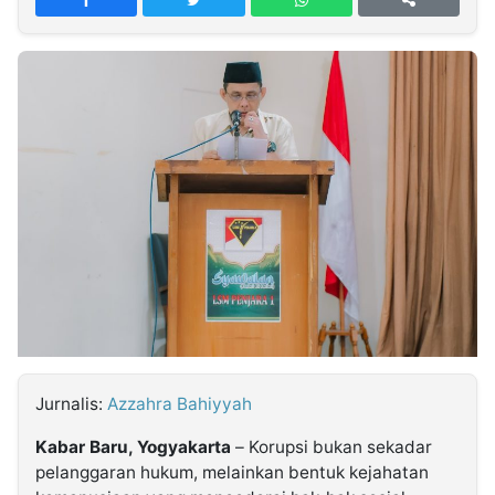
MULTIMEDIA
INDONESIA
Partner
Insight
Suara
Lens
Daily
Jalan
Idealita
Kita
Dinamikapost.com
Radar
Seedbacklink
NTB
Time
IDN
Jogja
Rakyat
News
Notice
Baru
Follow
Kabarbaru
Jurnalis:
Azzahra Bahiyyah
Kabar Baru, Yogyakarta
– Korupsi bukan sekadar
pelanggaran hukum, melainkan bentuk kejahatan