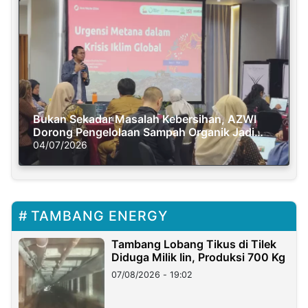
Bukan Sekadar Masalah Kebersihan, AZWI
Dorong Pengelolaan Sampah Organik Jadi
Solusi Krisis Iklim
04/07/2026
TAMBANG ENERGY
Tambang Lobang Tikus di Tilek
Diduga Milik Iin, Produksi 700 Kg
07/08/2026 - 19:02