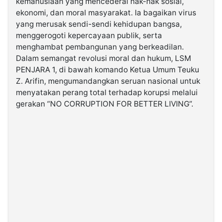
kemanusiaan yang mencederai hak-hak sosial,
ekonomi, dan moral masyarakat. Ia bagaikan virus
yang merusak sendi-sendi kehidupan bangsa,
©
Kabarbaru.co
menggerogoti kepercayaan publik, serta
-
2026
menghambat pembangunan yang berkeadilan.
Dalam semangat revolusi moral dan hukum, LSM
PENJARA 1, di bawah komando Ketua Umum Teuku
PT.
Kabarbaru
Z. Arifin, mengumandangkan seruan nasional untuk
Media
Holding
menyatakan perang total terhadap korupsi melalui
gerakan “NO CORRUPTION FOR BETTER LIVING”.