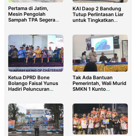
Pertama di Jatim,
KAI Daop 2 Bandung
Mesin Pengolah
Tutup Perlintasan Liar
Sampah TPA Segera
untuk Tingkatkan
Diresmikan di Sumenep
Keselamatan di
Purwakarta
Ketua DPRD Bone
Tak Ada Bantuan
Bolango Faisal Yunus
Pemerintah, Wali Murid
Hadiri Peluncuran
SMKN 1 Kunto
Proyek Farm to Factory
Darussalam Patungan
Seragam