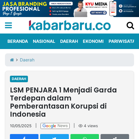
BERANDA
NASIONAL
DAERAH
EKONOMI
PARIWISATA
Informasi
KabarbaruTV
Kirim
Tentang
Daerah
Iklan
Berita
Kami
DAERAH
Berita
LSM PENJARA 1 Menjadi Garda
Nasional
International
Olahraga
Entertainment
Daerah
Pariwisata
Kuliner
Kolom
Terdepan dalam
Pemberantasan Korupsi di
Indonesia
Network
10/05/2025
|
|
4
views
PT
TREETAN