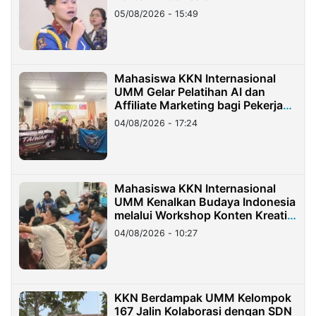
05/08/2026 - 15:49
Mahasiswa KKN Internasional
UMM Gelar Pelatihan AI dan
Affiliate Marketing bagi Pekerja
Migran Indonesia di Taiwan
04/08/2026 - 17:24
Mahasiswa KKN Internasional
UMM Kenalkan Budaya Indonesia
melalui Workshop Konten Kreatif
di Taiwan
04/08/2026 - 10:27
KKN Berdampak UMM Kelompok
167 Jalin Kolaborasi dengan SDN