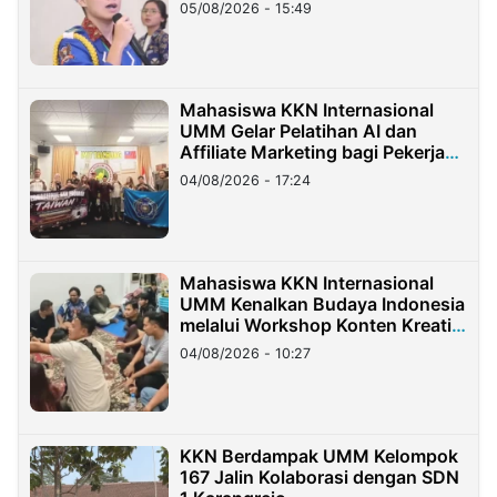
05/08/2026 - 15:49
Mahasiswa KKN Internasional
UMM Gelar Pelatihan AI dan
Affiliate Marketing bagi Pekerja
Migran Indonesia di Taiwan
04/08/2026 - 17:24
Mahasiswa KKN Internasional
UMM Kenalkan Budaya Indonesia
melalui Workshop Konten Kreatif
di Taiwan
04/08/2026 - 10:27
KKN Berdampak UMM Kelompok
167 Jalin Kolaborasi dengan SDN