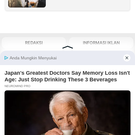
REDAKSI
INFORMASI IKLAN
KIRIM KARYA
TENTANG KAMI
KIRIM BERITA
MEDIA PARTNER
KABARBARU NETWORK
About Our Kabarbaru.co
Kabarbaru.co menyajikan berita aktual dan