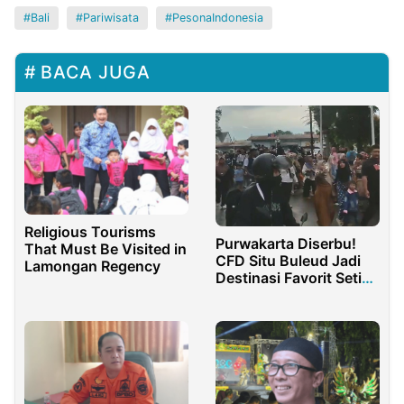
Bali
Pariwisata
PesonaIndonesia
BACA JUGA
Religious Tourisms
Purwakarta Diserbu!
That Must Be Visited in
CFD Situ Buleud Jadi
Lamongan Regency
Destinasi Favorit Setiap
Akhir Pekan