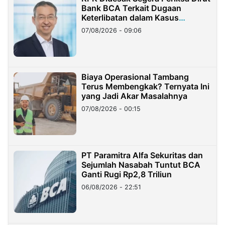
Bank BCA Terkait Dugaan
Keterlibatan dalam Kasus
Hilangnya Dana Nasabah Rp2,58
07/08/2026 - 09:06
Miliar
Biaya Operasional Tambang
Terus Membengkak? Ternyata Ini
yang Jadi Akar Masalahnya
07/08/2026 - 00:15
PT Paramitra Alfa Sekuritas dan
Sejumlah Nasabah Tuntut BCA
Ganti Rugi Rp2,8 Triliun
06/08/2026 - 22:51