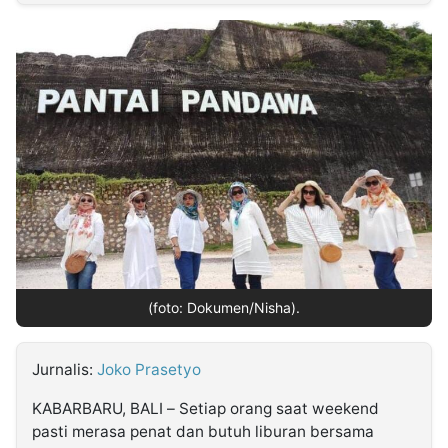
MULTIMEDIA
INDONESIA
Partner
Insight
Suara
Lens
Daily
Jalan
Idealita
Kita
Dinamikapost.com
Radar
Seedbacklink
NTB
Time
IDN
Jogja
Rakyat
News
Notice
Baru
Follow
Kabarbaru
(foto: Dokumen/Nisha).
Jurnalis:
Joko Prasetyo
KABARBARU, BALI – Setiap orang saat weekend
pasti merasa penat dan butuh liburan bersama