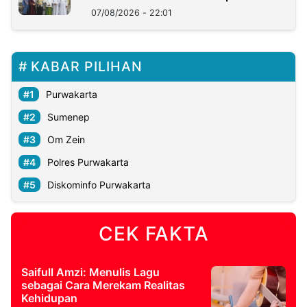
07/08/2026 - 22:01
KABAR PILIHAN
Purwakarta
Sumenep
Om Zein
Polres Purwakarta
Diskominfo Purwakarta
CEK FAKTA
Saifull Amzi: Menulis Lagu
sebagai Cara Merekam Realitas
Kehidupan