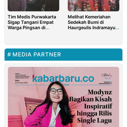
Tim Medis Purwakarta
Melihat Kemeriahan
Sigap Tangani Empat
Sedekah Bumi di
Warga Pingsan di
Haurgeulis Indramayu,
Pertunjukan Air Mancur
Karnaval 2 Kilometer
Sri Baduga
dan Wayang Kulit
Semalam Suntuk
MEDIA PARTNER