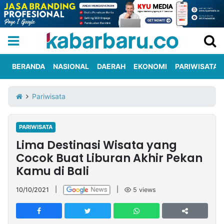
BERANDA
NASIONAL
DAERAH
EKONOMI
PARIWISATA
Informasi
KabarbaruTV
Kirim
Tentang
Pariwisata
Iklan
Berita
Kami
PARIWISATA
Berita
Lima Destinasi Wisata yang
Nasional
International
Olahraga
Entertainment
Daerah
Pariwisata
Kuliner
Kolom
Cocok Buat Liburan Akhir Pekan
Kamu di Bali
Network
10/10/2021
|
|
5
views
PT
TREETAN