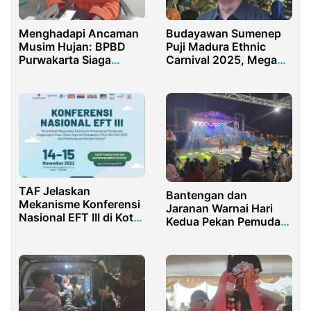
Menghadapi Ancaman
Budayawan Sumenep
Musim Hujan: BPBD
Puji Madura Ethnic
Purwakarta Siaga
Carnival 2025, Megah
Amankan Libur Akhir
dan Khas
Tahun
TAF Jelaskan
Bantengan dan
Mekanisme Konferensi
Jaranan Warnai Hari
Nasional EFT III di Kota
Kedua Pekan Pemuda
Yogyakarta
Sidoarjo