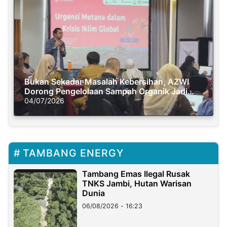
Bukan Sekadar Masalah Kebersihan, AZWI
Dorong Pengelolaan Sampah Organik Jadi
Solusi Krisis Iklim
04/07/2026
TAMBANG ENERGY
Tambang Emas Ilegal Rusak
TNKS Jambi, Hutan Warisan
Dunia
06/08/2026 - 16:23