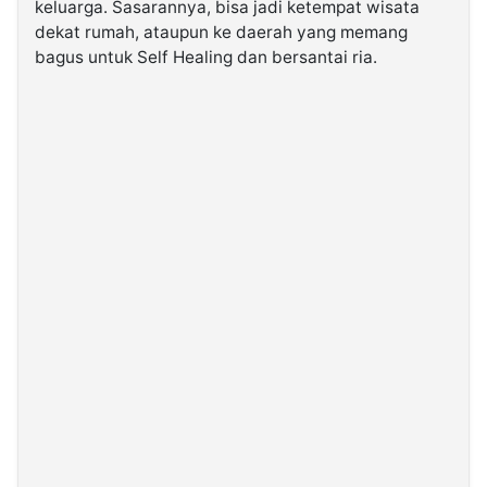
keluarga. Sasarannya, bisa jadi ketempat wisata
dekat rumah, ataupun ke daerah yang memang
bagus untuk Self Healing dan bersantai ria.
©
Kabarbaru.co
-
2026
PT.
Kabarbaru
Media
Holding