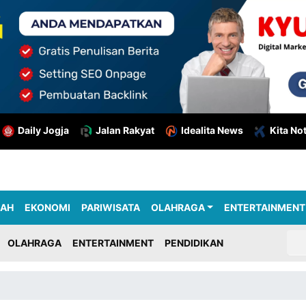
Daily Jogja
Jalan Rakyat
Idealita News
Kita No
RAH
EKONOMI
PARIWISATA
OLAHRAGA
ENTERTAINMENT
OLAHRAGA
ENTERTAINMENT
PENDIDIKAN