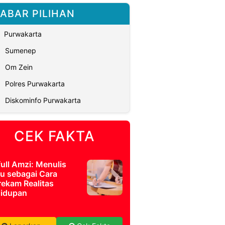
ABAR PILIHAN
Purwakarta
Sumenep
Om Zein
Polres Purwakarta
Diskominfo Purwakarta
CEK FAKTA
full Amzi: Menulis
u sebagai Cara
ekam Realitas
idupan