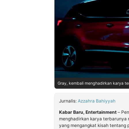
©
Kabarbaru.co
-
2026
PT.
Kabarbaru
Media
Holding
Gray, kembali menghadirkan karya terb
Jurnalis:
Azzahra Bahiyyah
Kabar Baru, Entertainment
– Pen
menghadirkan karya terbarunya me
yang mengangkat kisah tentang p