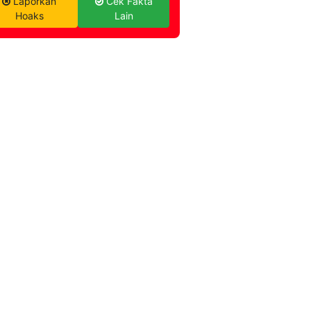
Laporkan
Cek Fakta
Hoaks
Lain