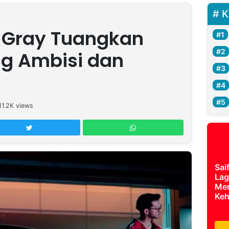
K
 Gray Tuangkan
g Ambisi dan
11.2K
views
Sai
Lag
Mer
Keh