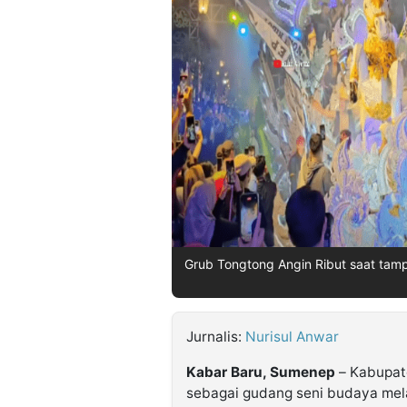
©
Kabarbaru.co
-
2026
PT.
Kabarbaru
Media
Holding
Grub Tongtong Angin Ribut saat tampi
Jurnalis:
Nurisul Anwar
Kabar Baru, Sumenep
– Kabupat
sebagai gudang seni budaya mel