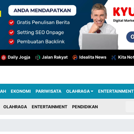
Daily Jogja
Jalan Rakyat
Idealita News
Kita No
RAH
EKONOMI
PARIWISATA
OLAHRAGA
ENTERTAINMENT
OLAHRAGA
ENTERTAINMENT
PENDIDIKAN