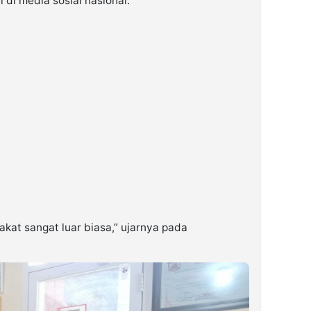
i di media sosial nasional.
kat sangat luar biasa,” ujarnya pada