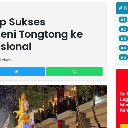
K
p Sukses
eni Tongtong ke
sional
6
views
Sai
Lag
Mer
Keh