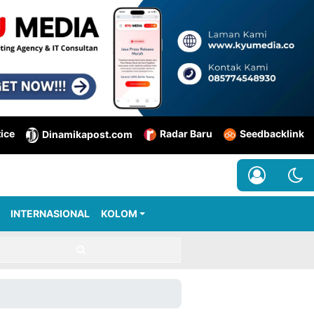
tice
Radar Baru
Seedbacklink
Dinamikapost.com
INTERNASIONAL
KOLOM