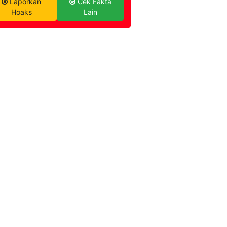
Laporkan
Cek Fakta
Hoaks
Lain