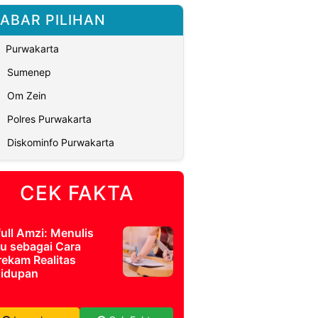
ABAR PILIHAN
Purwakarta
Sumenep
Om Zein
Polres Purwakarta
Diskominfo Purwakarta
CEK FAKTA
full Amzi: Menulis
u sebagai Cara
ekam Realitas
idupan