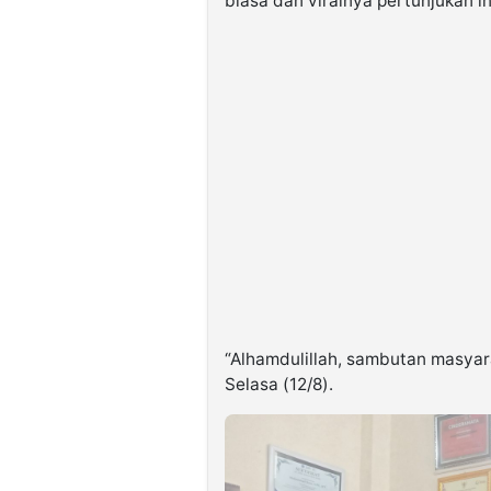
biasa dan viralnya pertunjukan in
“Alhamdulillah, sambutan masyara
Selasa (12/8).