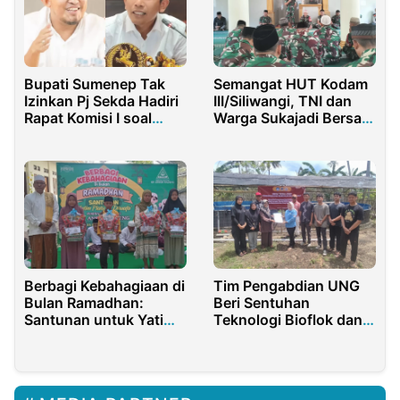
Bupati Sumenep Tak
Semangat HUT Kodam
Izinkan Pj Sekda Hadiri
III/Siliwangi, TNI dan
Rapat Komisi I soal
Warga Sukajadi Bersatu
Pengisian Jabatan
dalam Doa
Berbagi Kebahagiaan di
Tim Pengabdian UNG
Bulan Ramadhan:
Beri Sentuhan
Santunan untuk Yatim
Teknologi Bioflok dan
Piatu dan Dhuafa di
Pemanfaatan Eceng
Desa Wadeng
Gondok di Dulomo
Utara