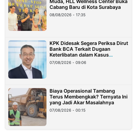
Muda, HLL Wellness Center Buka
Cabang Baru di Kota Surabaya
08/08/2026 - 17:35
KPK Didesak Segera Periksa Dirut
Bank BCA Terkait Dugaan
Keterlibatan dalam Kasus
Hilangnya Dana Nasabah Rp2,58
07/08/2026 - 09:06
Miliar
Biaya Operasional Tambang
Terus Membengkak? Ternyata Ini
yang Jadi Akar Masalahnya
07/08/2026 - 00:15