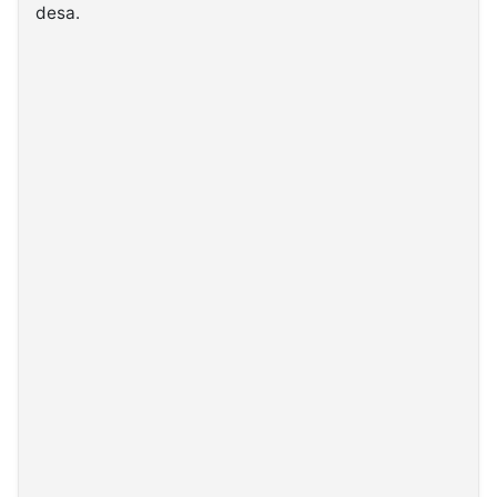
desa.
©
Kabarbaru.co
-
2026
PT.
Kabarbaru
Media
Holding