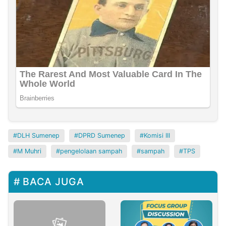
DLH Sumenep
DPRD Sumenep
Komisi III
M Muhri
pengelolaan sampah
sampah
TPS
BACA JUGA