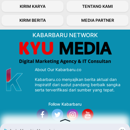
KIRIM KARYA
TENTANG KAMI
KIRIM BERITA
MEDIA PARTNER
KABARBARU NETWORK
About Our Kabarbaru.co
Kabarbaru.co menyajikan berita aktual dan
inspiratif dari sudut pandang berbaik sangka
serta terverifikasi dari sumber yang tepat.
Follow Kabarbaru