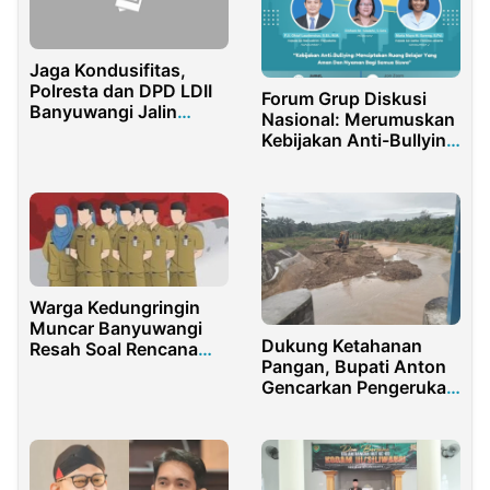
Jaga Kondusifitas,
Polresta dan DPD LDII
Forum Grup Diskusi
Banyuwangi Jalin
Nasional: Merumuskan
Silaturahmi
Kebijakan Anti-Bullying
untuk Sekolah yang
Aman dan Nyaman
Warga Kedungringin
Muncar Banyuwangi
Dukung Ketahanan
Resah Soal Rencana
Pangan, Bupati Anton
Rotasi Perangkat Desa
Gencarkan Pengerukan
Sedimen Bendung Sei
Palis