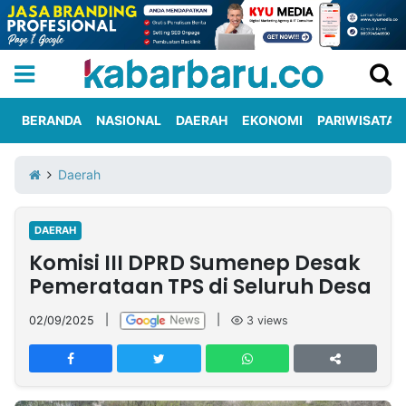
BERANDA
NASIONAL
DAERAH
EKONOMI
PARIWISATA
Informasi
KabarbaruTV
Kirim
Tentang
Daerah
Iklan
Berita
Kami
DAERAH
Berita
Komisi III DPRD Sumenep Desak
Nasional
International
Olahraga
Entertainment
Daerah
Pariwisata
Kuliner
Kolom
Pemerataan TPS di Seluruh Desa
02/09/2025
|
|
3
views
Network
PT
TREETAN