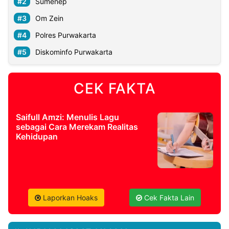
Sumenep
Om Zein
Polres Purwakarta
Diskominfo Purwakarta
CEK FAKTA
Saifull Amzi: Menulis Lagu
sebagai Cara Merekam Realitas
Kehidupan
Laporkan Hoaks
Cek Fakta Lain