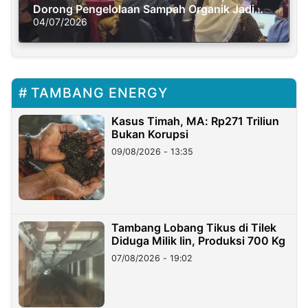
Dorong Pengelolaan Sampah Organik Jadi
Solusi Krisis Iklim
04/07/2026
TAMBANG ENERGY
Kasus Timah, MA: Rp271 Triliun
Bukan Korupsi
09/08/2026 - 13:35
Tambang Lobang Tikus di Tilek
Diduga Milik Iin, Produksi 700 Kg
07/08/2026 - 19:02