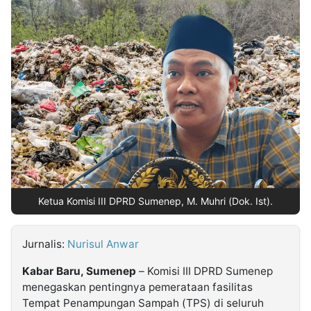
MULTIMEDIA
INDONESIA
Partner
Insight
Suara
Lens
Daily
Jalan
Idealita
Kita
Dinamikapost.com
Radar
Seedbacklink
NTB
Time
IDN
Jogja
Rakyat
News
Notice
Baru
Follow
Kabarbaru
Ketua Komisi III DPRD Sumenep, M. Muhri (Dok. Ist).
Jurnalis:
Nurisul Anwar
Kabar Baru, Sumenep
– Komisi III DPRD Sumenep
menegaskan pentingnya pemerataan fasilitas
Tempat Penampungan Sampah (TPS) di seluruh