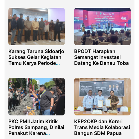
Pengelolaan Zakat dan
Pemberdayaan
Masyarakat
Karang Taruna Sidoarjo
BPODT Harapkan
Sukses Gelar Kegiatan
Semangat Investasi
Temu Karya Periode
Datang Ke Danau Toba
2022-2027
PKC PMII Jatim Kritik
KEP2OKP dan Koreri
Polres Sampang, Dinilai
Trans Media Kolaborasi
Penakut Karena
Bangun SDM Papua