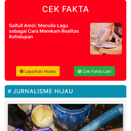
CEK FAKTA
Saifull Amzi: Menulis Lagu
sebagai Cara Merekam Realitas
Kehidupan
Laporkan Hoaks
Cek Fakta Lain
JURNALISME HIJAU