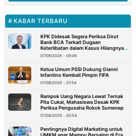
KABAR TERBARU
KPK Didesak Segera Periksa Dirut
Bank BCA Terkait Dugaan
Keterlibatan dalam Kasus Hilangnya
Dana Nasabah Rp2,58 Miliar
07/08/2026 - 09:06
Ketua Umum PSSI Dukung Gianni
Infantino Kembali Pimpin FIFA
07/08/2026 - 07:54
Rampok Uang Negara Lewat Ternak
Pita Cukai, Mahasiswa Desak KPK
Periksa Pengusaha Rokok Sumenep
07/08/2026 - 00:54
Pentingnya Digital Marketing untuk
UMKM agar Mampu Bersaing di Era