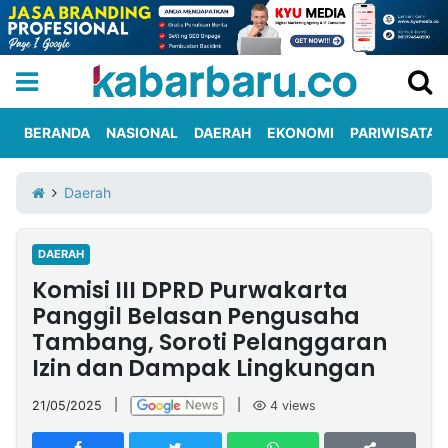
BERANDA
NASIONAL
DAERAH
EKONOMI
PARIWISATA
Informasi
KabarbaruTV
Kirim
Tentang
Daerah
Iklan
Berita
Kami
DAERAH
Berita
Komisi III DPRD Purwakarta
Nasional
International
Olahraga
Entertainment
Daerah
Pariwisata
Kuliner
Kolom
Panggil Belasan Pengusaha
Tambang, Soroti Pelanggaran
Izin dan Dampak Lingkungan
Network
21/05/2025
|
|
4
views
PT
TREETAN