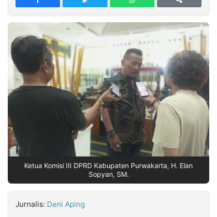
MULTIMEDIA
INDONESIA
Partner
Insight
Suara
Lens
Daily
Jalan
Idealita
Kita
Dinamikapost.com
Radar
Seedbacklink
NTB
Time
IDN
Jogja
Rakyat
News
Notice
Baru
Follow
Kabarbaru
Ketua Komisi III DPRD Kabupaten Purwakarta, H. Elan
Sopyan, SM.
Jurnalis:
Deni Aping