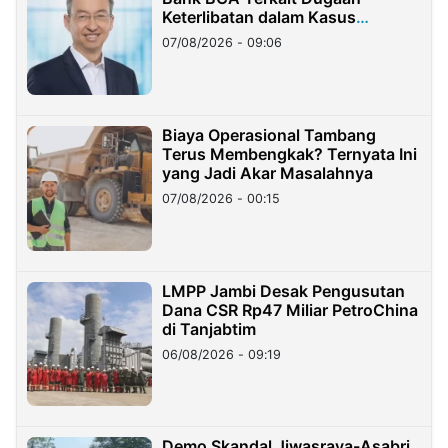
Keterlibatan dalam Kasus
Hilangnya Dana Nasabah Rp2,58
07/08/2026 - 09:06
Miliar
Biaya Operasional Tambang
Terus Membengkak? Ternyata Ini
yang Jadi Akar Masalahnya
07/08/2026 - 00:15
LMPP Jambi Desak Pengusutan
Dana CSR Rp47 Miliar PetroChina
di Tanjabtim
06/08/2026 - 09:19
Demo Skandal Jiwasraya-Asabri,