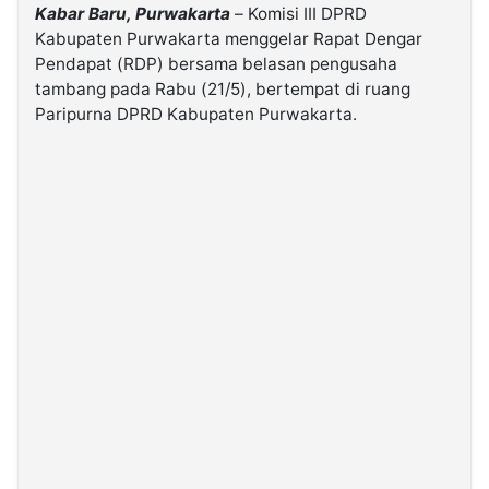
Kabar Baru, Purwakarta
– Komisi III DPRD
Kabupaten Purwakarta menggelar Rapat Dengar
©
Pendapat (RDP) bersama belasan pengusaha
Kabarbaru.co
-
tambang pada Rabu (21/5), bertempat di ruang
2026
Paripurna DPRD Kabupaten Purwakarta.
PT.
Kabarbaru
Media
Holding