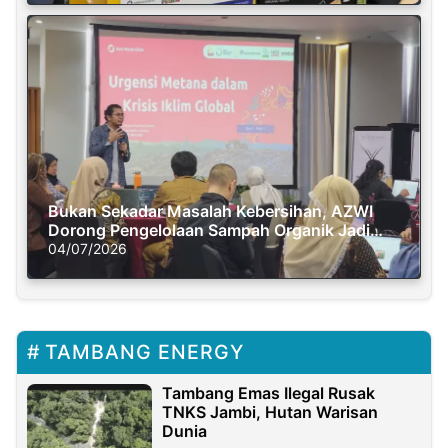
Bukan Sekadar Masalah Kebersihan, AZWI
Dorong Pengelolaan Sampah Organik Jadi
Solusi Krisis Iklim
04/07/2026
TAMBANG ENERGY
Tambang Emas Ilegal Rusak
TNKS Jambi, Hutan Warisan
Dunia