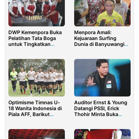
Menpora Amali:
DWP Kemenpora Buka
Kejuaraan Surfing
Pelatihan Tata Boga
Dunia di Banyuwangi
untuk Tingkatkan
Sudah Tepat
Kreatifitas Olahan
Makanan Sehat
Auditor Ernst & Young
Optimisme Timnas U-
Datangi PSSI, Erick
18 Wanita Indonesia di
Thohir Minta Buka
Piala AFF, Barikut
Semua Data
Jadwal
Pertandingannya