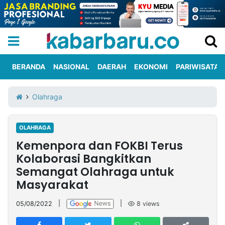
BERANDA
NASIONAL
DAERAH
EKONOMI
PARIWISATA
Informasi
KabarbaruTV
Kirim
Tentang
Olahraga
Iklan
Berita
Kami
OLAHRAGA
Berita
Kemenpora dan FOKBI Terus
Nasional
International
Olahraga
Entertainment
Daerah
Pariwisata
Kuliner
Kolom
Kolaborasi Bangkitkan
Semangat Olahraga untuk
Masyarakat
Network
05/08/2022
|
|
8
views
PT
TREETAN