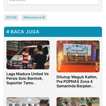
FOKBI
Kemenpora RI
BACA JUGA
Laga Madura United Vs
Ditutup Wagub Kaltim,
Persis Solo Bentrok,
Pra POPNAS Zona 4
Suporter Tamu
Samarinda Berjalan
Provokator
Sukses