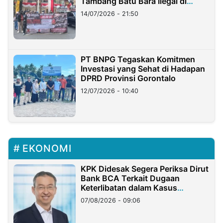
Tambang Batu Bara Ilegal di
Lampung
14/07/2026 - 21:50
PT BNPG Tegaskan Komitmen
Investasi yang Sehat di Hadapan
DPRD Provinsi Gorontalo
12/07/2026 - 10:40
EKONOMI
KPK Didesak Segera Periksa Dirut
Bank BCA Terkait Dugaan
Keterlibatan dalam Kasus
Hilangnya Dana Nasabah Rp2,58
07/08/2026 - 09:06
Miliar