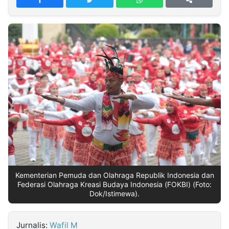
MULTIMEDIA
INDONESIA
Partner
Insight
Suara
Lens
Daily
Jalan
Idealita
Kita
Radar
Seedbacklink
NTB
Time
IDN
Jogja
Rakyat
News
Notice
Baru
Follow
Kabarbaru
Kementerian Pemuda dan Olahraga Republik Indonesia dan
Federasi Olahraga Kreasi Budaya Indonesia (FOKBI) (Foto:
Dok/Istimewa).
Jurnalis:
Wafil M