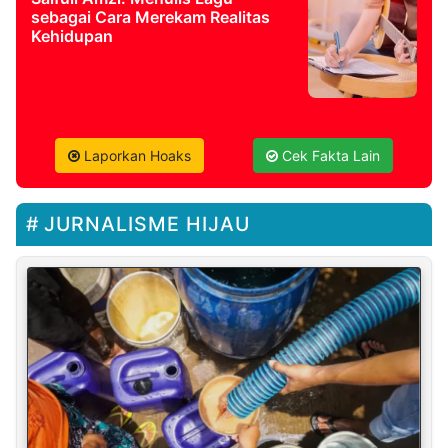
sebagai Cara Merekam Realitas
Kehidupan
Laporkan Hoaks
Cek Fakta Lain
JURNALISME HIJAU