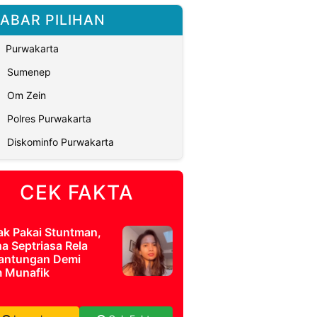
ABAR PILIHAN
Purwakarta
Sumenep
Om Zein
Polres Purwakarta
Diskominfo Purwakarta
CEK FAKTA
ak Pakai Stuntman,
a Septriasa Rela
antungan Demi
m Munafik