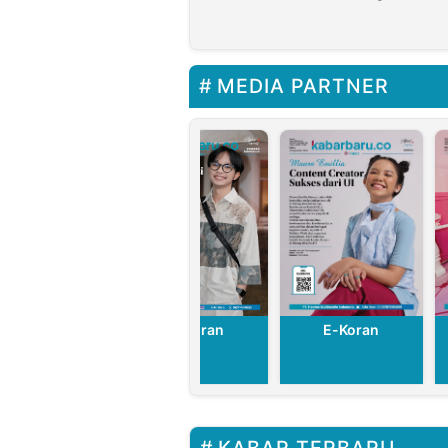
Mahasiswa
Netral Dal
Dalam BEM
Pemilu 20
PTNU Komitmen
Perkuat
MEDIA PARTNER
Konsolidasi
E-Koran
E-Koran
E-Koran