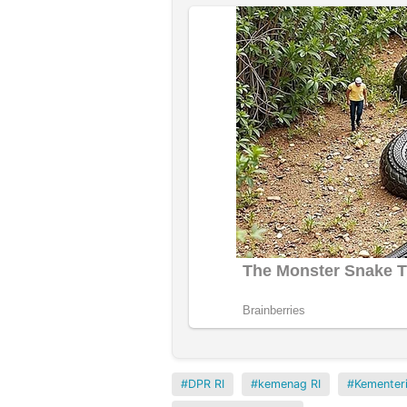
DPR RI
kemenag RI
Kementer