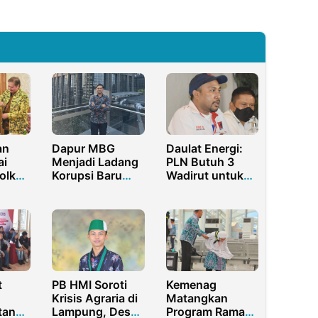
an
Dapur MBG
Daulat Energi:
ai
Menjadi Ladang
PLN Butuh 3
olkar
Korupsi Baru
Wadirut untuk
Anggota DPR RI
Wujudkan Visi
i
Indonesia Emas
2045
t
PB HMI Soroti
Kemenag
Krisis Agraria di
Matangkan
tana
Lampung, Desak
Program Ramah