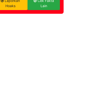
Laporkan
Cek Fakta
Hoaks
Lain