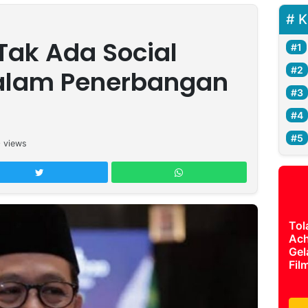
K
Tak Ada Social
dalam Penerbangan
0
views
Tol
Ach
Gel
Fil