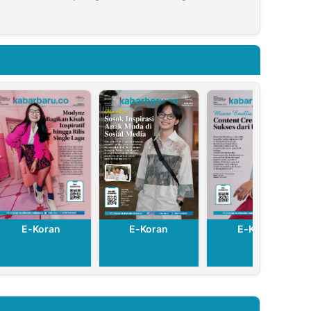
am
Audit
Lansia dan
24
Menyeluruh
Mitigasi Risiko
Haji 2024
E-Koran
E-Koran
E-Koran