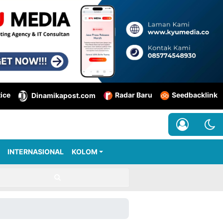
tice
Radar Baru
Seedbacklink
Dinamikapost.com
INTERNASIONAL
KOLOM