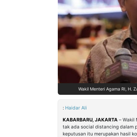
©
Kabarbaru.co
-
2026
PT.
Kabarbaru
Media
Holding
Wakil Menteri Agama RI, H. Za
:
Haidar Ali
KABARBARU,
JAKARTA
– Wakil 
tak ada social distancing dalam
keputusan itu merupakan hasil k