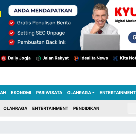
Daily Jogja
Jalan Rakyat
Idealita News
Kita No
RAH
EKONOMI
PARIWISATA
OLAHRAGA
ENTERTAINMENT
OLAHRAGA
ENTERTAINMENT
PENDIDIKAN