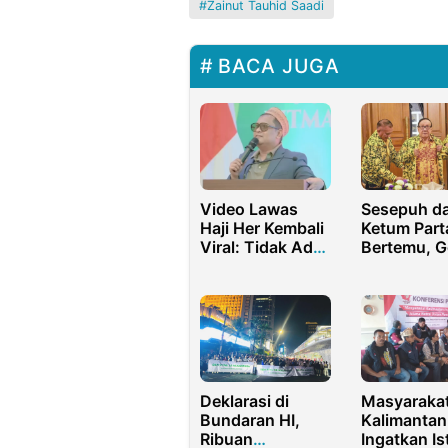
Zainut Tauhid Saadi
BACA JUGA
Video Lawas
Sesepuh d
Haji Her Kembali
Ketum Part
Viral: Tidak Ada
Bertemu, G
Pengusaha yang
Tidak Mau
Benar-benar
Diprovokas
Bersih
Oknum
Deklarasi di
Masyaraka
Bundaran HI,
Kalimantan
Ribuan
Ingatkan Is