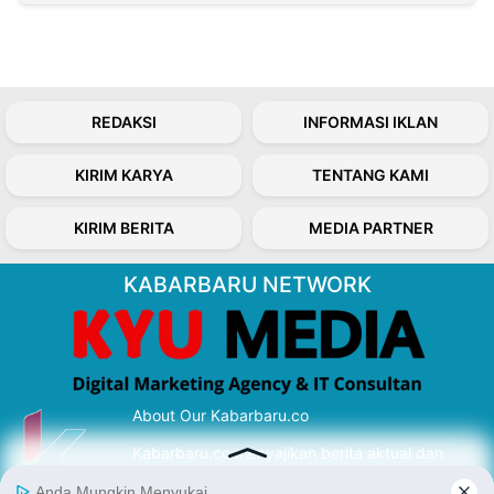
REDAKSI
INFORMASI IKLAN
KIRIM KARYA
TENTANG KAMI
KIRIM BERITA
MEDIA PARTNER
KABARBARU NETWORK
About Our Kabarbaru.co
Kabarbaru.co menyajikan berita aktual dan
inspiratif dari sudut pandang berbaik sangka
serta terverifikasi dari sumber yang tepat.