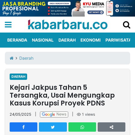
BERANDA
NASIONAL
DAERAH
EKONOMI
PARIWISATA
Informasi
KabarbaruTV
Kirim
Tentang
Daerah
Iklan
Berita
Kami
DAERAH
Berita
Kejari Jakpus Tahan 5
Nasional
International
Olahraga
Entertainment
Daerah
Pariwisata
Kuliner
Kolom
Tersangka, Usai Mengungkap
Kasus Korupsi Proyek PDNS
Network
24/05/2025
|
|
1
views
PT
TREETAN