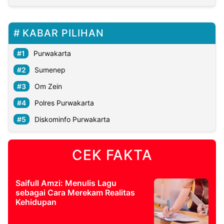
KABAR PILIHAN
Purwakarta
Sumenep
Om Zein
Polres Purwakarta
Diskominfo Purwakarta
CEK FAKTA
Saifull Amzi: Menulis Lagu
sebagai Cara Merekam Realitas
Kehidupan