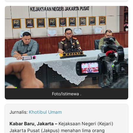
MULTIMEDIA
INDONESIA
Partner
Insight
Suara
Lens
Daily
Jalan
Idealita
Kita
Dinamikapost.com
Radar
Seedbacklink
NTB
Time
IDN
Jogja
Rakyat
News
Notice
Baru
Follow
Kabarbaru
Foto/Istimewa .
Jurnalis:
Khotibul Umam
Kabar Baru, Jakarta –
Kejaksaan Negeri (Kejari)
Jakarta Pusat (Jakpus) menahan lima orang