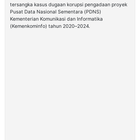
tersangka kasus dugaan korupsi pengadaan proyek
Pusat Data Nasional Sementara (PDNS)
©
Kementerian Komunikasi dan Informatika
Kabarbaru.co
-
(Kemenkominfo) tahun 2020–2024.
2026
PT.
Kabarbaru
Media
Holding