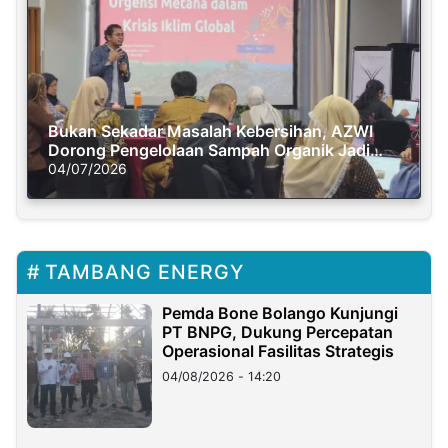
Bukan Sekadar Masalah Kebersihan, AZWI
Dorong Pengelolaan Sampah Organik Jadi
Solusi Krisis Iklim
04/07/2026
TAMBANG ENERGY
Pemda Bone Bolango Kunjungi
PT BNPG, Dukung Percepatan
Operasional Fasilitas Strategis
04/08/2026 - 14:20