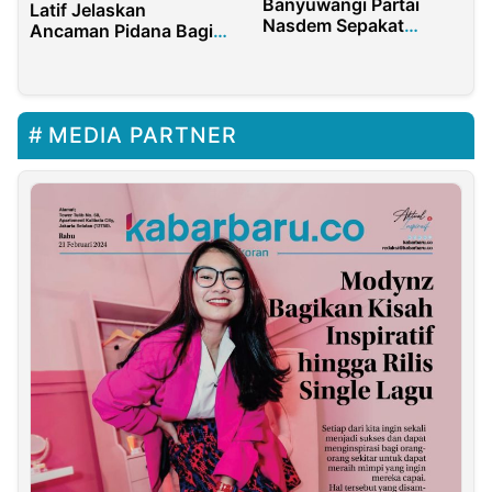
Banyuwangi Partai
Latif Jelaskan
Nasdem Sepakat
Ancaman Pidana Bagi
Dengan Kebijakan
Mahbubah Karena
Bupati Dalam
Menipu Suami
Mendukung Iklim
Investasi
MEDIA PARTNER