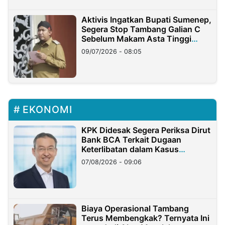
Aktivis Ingatkan Bupati Sumenep,
Segera Stop Tambang Galian C
Sebelum Makam Asta Tinggi
Longsor
09/07/2026 - 08:05
EKONOMI
KPK Didesak Segera Periksa Dirut
Bank BCA Terkait Dugaan
Keterlibatan dalam Kasus
Hilangnya Dana Nasabah Rp2,58
07/08/2026 - 09:06
Miliar
Biaya Operasional Tambang
Terus Membengkak? Ternyata Ini