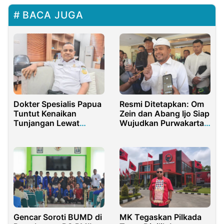
BACA JUGA
Dokter Spesialis Papua
Resmi Ditetapkan: Om
Tuntut Kenaikan
Zein dan Abang Ijo Siap
Tunjangan Lewat
Wujudkan Purwakarta
Komisi lX DPR RI
Istimewa
Gencar Soroti BUMD di
MK Tegaskan Pilkada