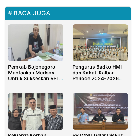
BACA JUGA
Pemkab Bojonegoro
Pengurus Badko HMI
Manfaakan Medsos
dan Kohati Kalbar
Untuk Sukseskan RPL
Periode 2024-2026
Desa
Resmi Dilantik
Keluarga Korban
PB IMSU Gelar Diskusi