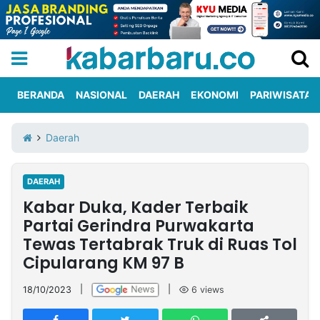
BERANDA
NASIONAL
DAERAH
EKONOMI
PARIWISATA
Informasi
KabarbaruTV
Kirim
Tentang
Daerah
Iklan
Berita
Kami
DAERAH
Berita
Kabar Duka, Kader Terbaik
Nasional
International
Olahraga
Entertainment
Daerah
Pariwisata
Kuliner
Kolom
Partai Gerindra Purwakarta
Tewas Tertabrak Truk di Ruas Tol
Cipularang KM 97 B
Network
18/10/2023
|
|
6
views
PT
TREETAN