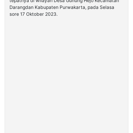
tepatnya di wilayah Desa Gunung Hejo Kecamatan
Darangdan Kabupaten Purwakarta, pada Selasa
sore 17 Oktober 2023.
©
Kabarbaru.co
-
2026
PT.
Kabarbaru
Media
Holding