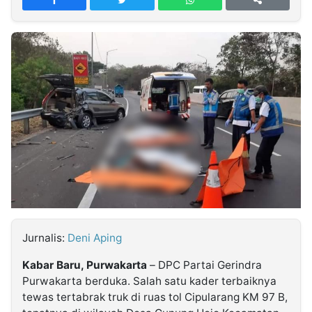
MULTIMEDIA
INDONESIA
Partner
Insight
Suara
Lens
Daily
Jalan
Idealita
Kita
Dinamikapost.com
Radar
Seedbacklink
NTB
Time
IDN
Jogja
Rakyat
News
Notice
Baru
Follow
Kabarbaru
Jurnalis:
Deni Aping
Kabar Baru, Purwakarta
– DPC Partai Gerindra
Purwakarta berduka. Salah satu kader terbaiknya
tewas tertabrak truk di ruas tol Cipularang KM 97 B,