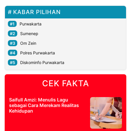
KABAR PILIHAN
Purwakarta
Sumenep
Om Zein
Polres Purwakarta
Diskominfo Purwakarta
CEK FAKTA
Saifull Amzi: Menulis Lagu
sebagai Cara Merekam Realitas
Kehidupan