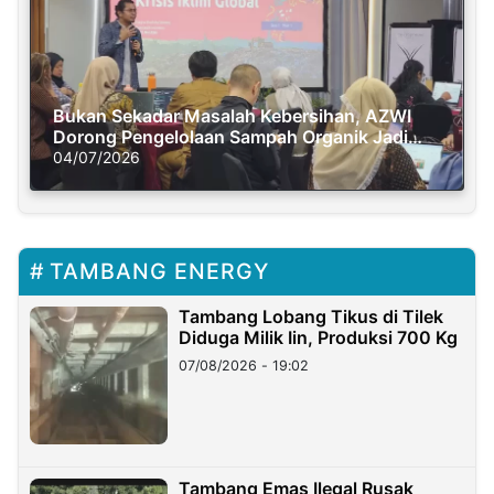
Bukan Sekadar Masalah Kebersihan, AZWI
Dorong Pengelolaan Sampah Organik Jadi
Solusi Krisis Iklim
04/07/2026
TAMBANG ENERGY
Tambang Lobang Tikus di Tilek
Diduga Milik Iin, Produksi 700 Kg
07/08/2026 - 19:02
Tambang Emas Ilegal Rusak