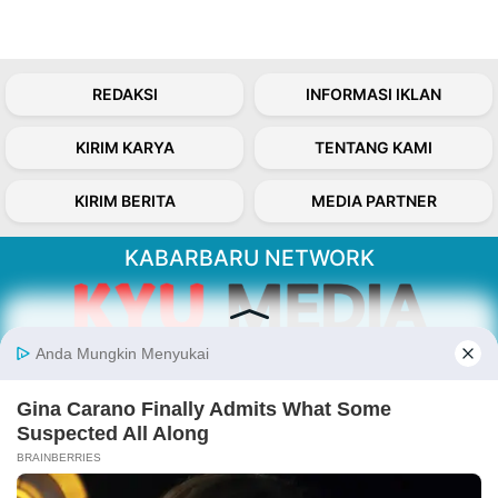
REDAKSI
INFORMASI IKLAN
KIRIM KARYA
TENTANG KAMI
KIRIM BERITA
MEDIA PARTNER
KABARBARU NETWORK
About Our Kabarbaru.co
Kabarbaru.co menyajikan berita aktual dan
inspiratif dari sudut pandang berbaik sangka
serta terverifikasi dari sumber yang tepat.