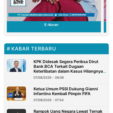
E-Koran
KABAR TERBARU
KPK Didesak Segera Periksa Dirut
Bank BCA Terkait Dugaan
Keterlibatan dalam Kasus Hilangnya
Dana Nasabah Rp2,58 Miliar
07/08/2026 - 09:06
Ketua Umum PSSI Dukung Gianni
Infantino Kembali Pimpin FIFA
07/08/2026 - 07:54
Rampok Uang Negara Lewat Ternak