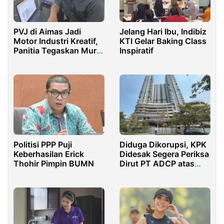
PVJ di Aimas Jadi
Jelang Hari Ibu, Indibiz
Motor Industri Kreatif,
KTI Gelar Baking Class
Panitia Tegaskan Murni
Inspiratif
Swasta
Politisi PPP Puji
Diduga Dikorupsi, KPK
Keberhasilan Erick
Didesak Segera Periksa
Thohir Pimpin BUMN
Dirut PT ADCP atas
Mangkraknya LRT City