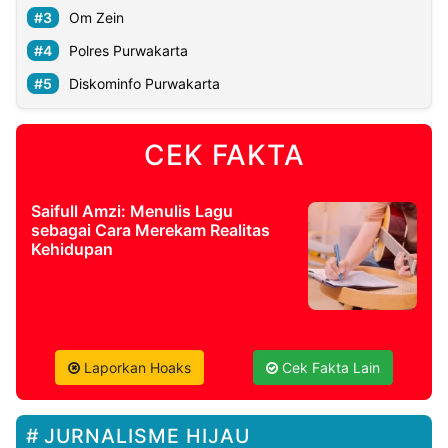
Om Zein
Polres Purwakarta
Diskominfo Purwakarta
CEK FAKTA
Saifull Amzi: Menulis Lagu
sebagai Cara Merekam Realitas
Kehidupan
Laporkan Hoaks
Cek Fakta Lain
JURNALISME HIJAU