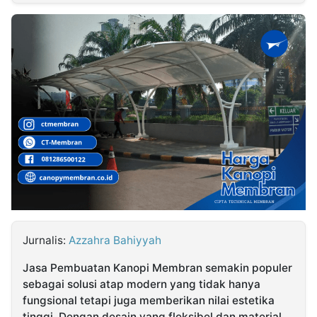
MULTIMEDIA
INDONESIA
Partner
Insight
Suara
Lens
Daily
Jalan
Idealita
Kita
Dinamikapost.com
Radar
Seedbacklink
NTB
Time
IDN
Jogja
Rakyat
News
Notice
Baru
Follow
Kabarbaru
Jurnalis:
Azzahra Bahiyyah
Jasa Pembuatan Kanopi Membran semakin populer
sebagai solusi atap modern yang tidak hanya
fungsional tetapi juga memberikan nilai estetika
tinggi. Dengan desain yang fleksibel dan material