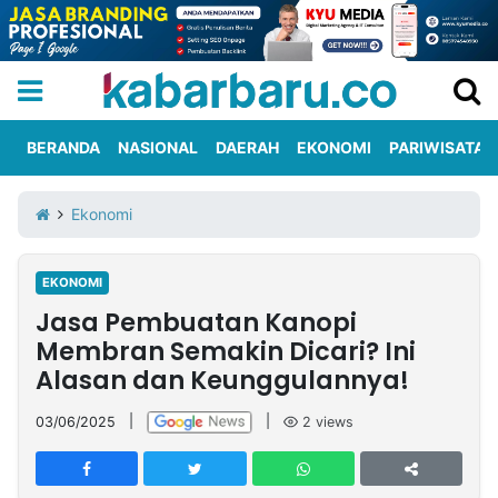
BERANDA
NASIONAL
DAERAH
EKONOMI
PARIWISATA
Informasi
KabarbaruTV
Kirim
Tentang
Ekonomi
Iklan
Berita
Kami
EKONOMI
Berita
Jasa Pembuatan Kanopi
Nasional
International
Olahraga
Entertainment
Daerah
Pariwisata
Kuliner
Kolom
Membran Semakin Dicari? Ini
Alasan dan Keunggulannya!
Network
03/06/2025
|
|
2
views
PT
TREETAN