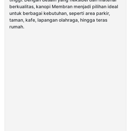
berkualitas, kanopi Membran menjadi pilihan ideal
untuk berbagai kebutuhan, seperti area parkir,
©
Kabarbaru.co
taman, kafe, lapangan olahraga, hingga teras
-
2026
rumah.
PT.
Kabarbaru
Media
Holding