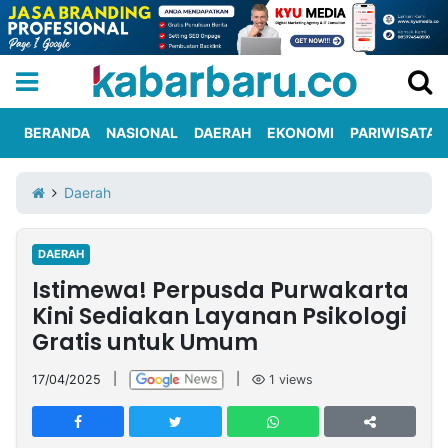
BERANDA
NASIONAL
DAERAH
EKONOMI
PARIWISATA
Informasi
KabarbaruTV
Kirim
Tentang
Daerah
Iklan
Berita
Kami
DAERAH
Berita
Istimewa! Perpusda Purwakarta
Nasional
International
Olahraga
Entertainment
Daerah
Pariwisata
Kuliner
Kolom
Kini Sediakan Layanan Psikologi
Gratis untuk Umum
Network
17/04/2025
|
|
1
views
PT
TREETAN