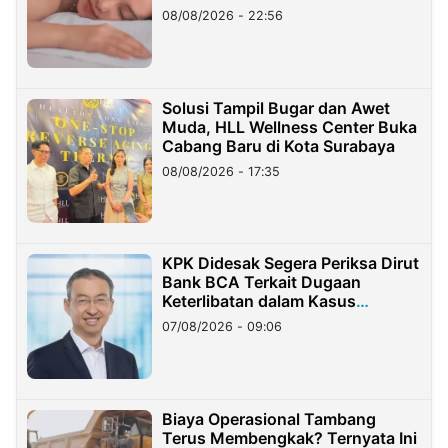
08/08/2026 - 22:56
Solusi Tampil Bugar dan Awet
Muda, HLL Wellness Center Buka
Cabang Baru di Kota Surabaya
08/08/2026 - 17:35
KPK Didesak Segera Periksa Dirut
Bank BCA Terkait Dugaan
Keterlibatan dalam Kasus
Hilangnya Dana Nasabah Rp2,58
07/08/2026 - 09:06
Miliar
Biaya Operasional Tambang
Terus Membengkak? Ternyata Ini