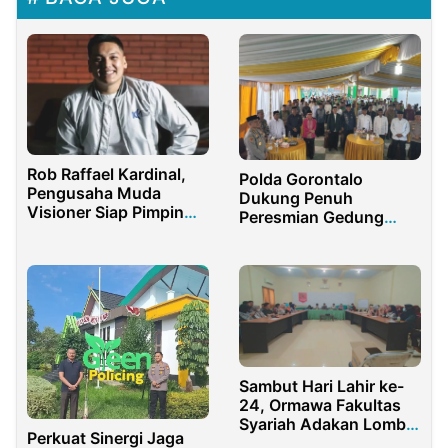
Rob Raffael Kardinal,
Polda Gorontalo
Pengusaha Muda
Dukung Penuh
Visioner Siap Pimpin
Peresmian Gedung
HIPMI PBD
Baru PWNU
Sambut Hari Lahir ke-
24, Ormawa Fakultas
Syariah Adakan Lomba
Perkuat Sinergi Jaga
Nasional Bertajuk