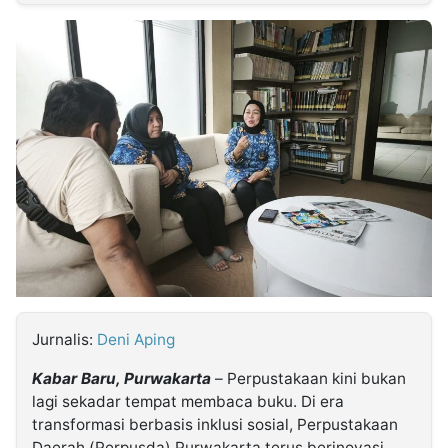
MULTIMEDIA
INDONESIA
Partner
Insight
Suara
Lens
Daily
Jalan
Idealita
Kita
Dinamikapost.com
Radar
Seedbacklink
NTB
Time
IDN
Jogja
Rakyat
News
Notice
Baru
Follow
Kabarbaru
Jurnalis:
Deni Aping
Kabar Baru, Purwakarta
– Perpustakaan kini bukan
lagi sekadar tempat membaca buku. Di era
transformasi berbasis inklusi sosial, Perpustakaan
Daerah (Perpusda) Purwakarta terus berinovasi