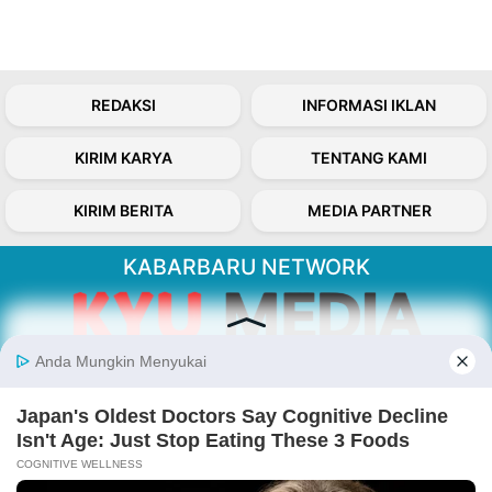
REDAKSI
INFORMASI IKLAN
KIRIM KARYA
TENTANG KAMI
KIRIM BERITA
MEDIA PARTNER
KABARBARU NETWORK
About Our Kabarbaru.co
Kabarbaru.co menyajikan berita aktual dan
inspiratif dari sudut pandang berbaik sangka
serta terverifikasi dari sumber yang tepat.