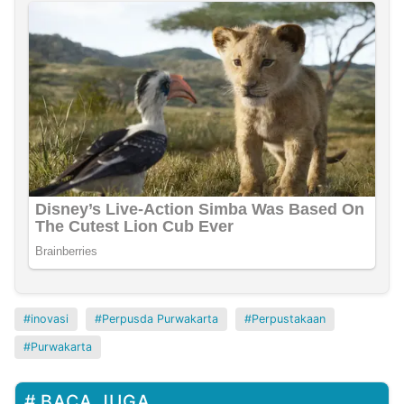
inovasi
Perpusda Purwakarta
Perpustakaan
Purwakarta
BACA JUGA