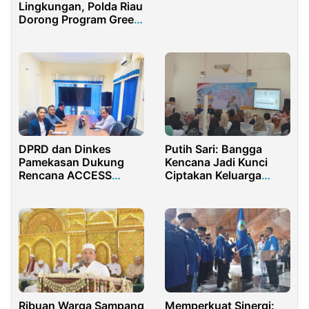
Lingkungan, Polda Riau
Sharia Event 2021
Dorong Program Green
Policing di Rohul
DPRD dan Dinkes
Putih Sari: Bangga
Pamekasan Dukung
Kencana Jadi Kunci
Rencana ACCESS
Ciptakan Keluarga
Lakukan Penelitian
Hebat Menuju
Status Gizi Anak
Indonesia Emas
Penerima MBG
Ribuan Warga Sampang
Memperkuat Sinergi: