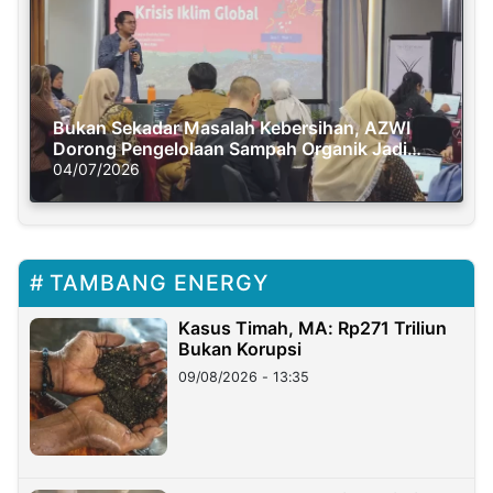
Bukan Sekadar Masalah Kebersihan, AZWI
Dorong Pengelolaan Sampah Organik Jadi
Solusi Krisis Iklim
04/07/2026
TAMBANG ENERGY
Kasus Timah, MA: Rp271 Triliun
Bukan Korupsi
09/08/2026 - 13:35