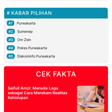
KABAR PILIHAN
Purwakarta
Sumenep
Om Zein
Polres Purwakarta
Diskominfo Purwakarta
CEK FAKTA
Saifull Amzi: Menulis Lagu
sebagai Cara Merekam Realitas
Kehidupan