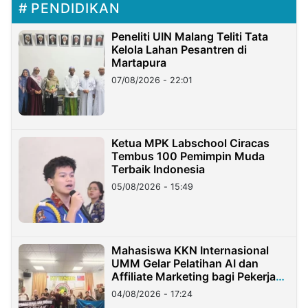
PENDIDIKAN
Peneliti UIN Malang Teliti Tata
Kelola Lahan Pesantren di
Martapura
07/08/2026 - 22:01
Ketua MPK Labschool Ciracas
Tembus 100 Pemimpin Muda
Terbaik Indonesia
05/08/2026 - 15:49
Mahasiswa KKN Internasional
UMM Gelar Pelatihan AI dan
Affiliate Marketing bagi Pekerja
Migran Indonesia di Taiwan
04/08/2026 - 17:24