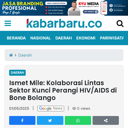
BERANDA
NASIONAL
DAERAH
EKONOMI
PARIWISATA
Informasi
KabarbaruTV
Kirim
Tentang
Daerah
Iklan
Berita
Kami
DAERAH
Berita
Ismet Mile: Kolaborasi Lintas
Nasional
International
Olahraga
Entertainment
Daerah
Pariwisata
Kuliner
Kolom
Sektor Kunci Perangi HIV/AIDS di
Bone Bolango
Network
01/05/2025
|
|
0
views
PT
TREETAN