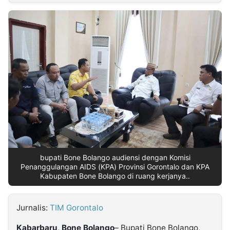
MULTIMEDIA
INDONESIA
Partner
Insight
Suara
Lens
Daily
Jalan
Idealita
Kita
Dinamikapost.com
Radar
Seedbacklink
NTB
Time
IDN
Jogja
Rakyat
News
Notice
Baru
Follow
Kabarbaru
bupati Bone Bolango audiensi dengan Komisi
Penanggulangan AIDS (KPA) Provinsi Gorontalo dan KPA
Kabupaten Bone Bolango di ruang kerjanya..
Jurnalis:
TIM Gorontalo
Kabarbaru, Bone Bolango
– Bupati Bone Bolango,