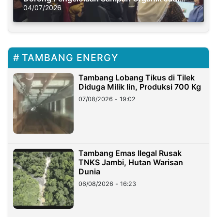
Solusi Krisis Iklim
04/07/2026
TAMBANG ENERGY
Tambang Lobang Tikus di Tilek
Diduga Milik Iin, Produksi 700 Kg
07/08/2026 - 19:02
Tambang Emas Ilegal Rusak
TNKS Jambi, Hutan Warisan
Dunia
06/08/2026 - 16:23