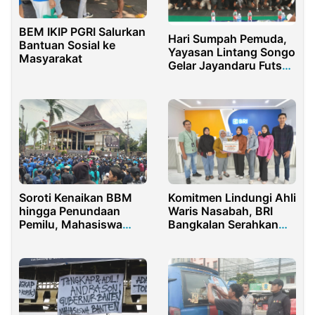
BEM IKIP PGRI Salurkan
Hari Sumpah Pemuda,
Bantuan Sosial ke
Yayasan Lintang Songo
Masyarakat
Gelar Jayandaru Futsal
Cup 2023
Soroti Kenaikan BBM
Komitmen Lindungi Ahli
hingga Penundaan
Waris Nasabah, BRI
Pemilu, Mahasiswa
Bangkalan Serahkan
Demo DPRD Jember
Klaim Asuransi Aurora
Plus