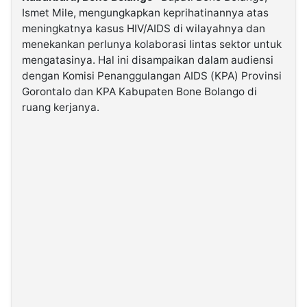
Ismet Mile, mengungkapkan keprihatinannya atas
meningkatnya kasus HIV/AIDS di wilayahnya dan
©
menekankan perlunya kolaborasi lintas sektor untuk
Kabarbaru.co
-
mengatasinya. Hal ini disampaikan dalam audiensi
2026
dengan Komisi Penanggulangan AIDS (KPA) Provinsi
Gorontalo dan KPA Kabupaten Bone Bolango di
PT.
ruang kerjanya.
Kabarbaru
Media
Holding