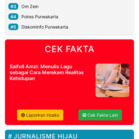
Om Zein
Polres Purwakarta
Diskominfo Purwakarta
CEK FAKTA
Saifull Amzi: Menulis Lagu
sebagai Cara Merekam Realitas
Kehidupan
Laporkan Hoaks
Cek Fakta Lain
JURNALISME HIJAU