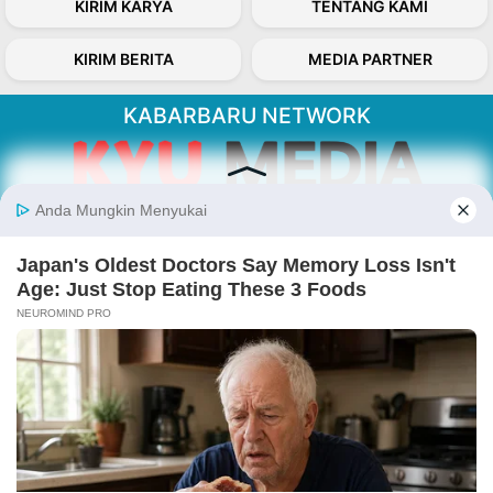
KIRIM KARYA
TENTANG KAMI
KIRIM BERITA
MEDIA PARTNER
KABARBARU NETWORK
About Our Kabarbaru.co
Kabarbaru.co menyajikan berita aktual dan
inspiratif dari sudut pandang berbaik sangka
serta terverifikasi dari sumber yang tepat.
Follow Kabarbaru