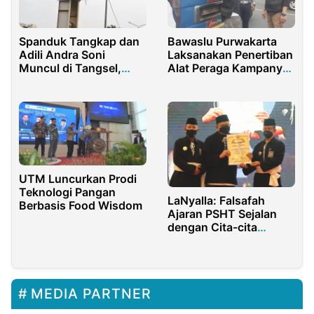
Bawaslu Purwakarta
Spanduk Tangkap dan
Laksanakan Penertiban
Adili Andra Soni
Alat Peraga Kampanye
Muncul di Tangsel,
di Kendaraan Umum
Publik Soroti Isu APBD
UTM Luncurkan Prodi
Teknologi Pangan
LaNyalla: Falsafah
Berbasis Food Wisdom
Ajaran PSHT Sejalan
dengan Cita-cita
Pendiri Bangsa
MEDIA PARTNER