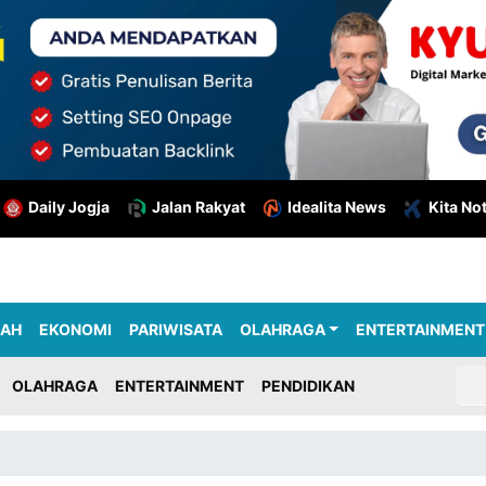
Daily Jogja
Jalan Rakyat
Idealita News
Kita No
RAH
EKONOMI
PARIWISATA
OLAHRAGA
ENTERTAINMENT
OLAHRAGA
ENTERTAINMENT
PENDIDIKAN