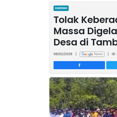
MULTIMEDIA
INDONESIA
DAERAH
Tolak Kebera
Partner
Massa Digela
Insight
Suara
Lens
Daily
Jalan
Idealita
Kita
Radar
Seedbacklink
Desa di Tam
NTB
Time
IDN
Jogja
Rakyat
News
Notice
Baru
06/02/2026
|
|
Follow
Kabarbaru