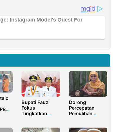
talo
Bupati Fauzi
Dorong
Fokus
Percepatan
BPBD
Tingkatkan
Pemulihan
ga
Inovasi
Ekonomi
Pelayanan Publik
Khofifah Teken
di Periode Kedua
MoU dengan