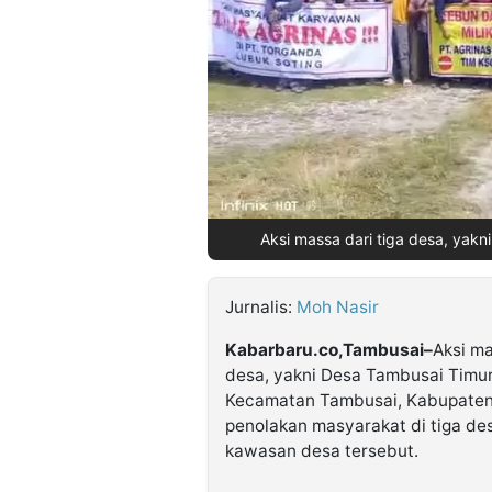
©
Kabarbaru.co
-
2026
PT.
Kabarbaru
Media
Holding
Aksi massa dari tiga desa, yak
Jurnalis:
Moh Nasir
Kabarbaru.co,Tambusai–
Aksi ma
desa, yakni Desa Tambusai Timur
Kecamatan Tambusai, Kabupaten R
penolakan masyarakat di tiga des
kawasan desa tersebut.