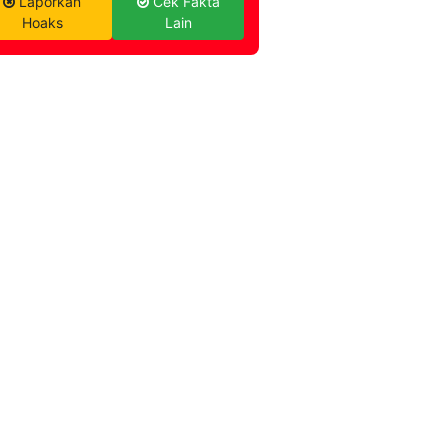
Laporkan
Cek Fakta
Hoaks
Lain