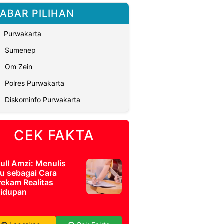
ABAR PILIHAN
Purwakarta
Sumenep
Om Zein
Polres Purwakarta
Diskominfo Purwakarta
CEK FAKTA
full Amzi: Menulis
u sebagai Cara
ekam Realitas
idupan