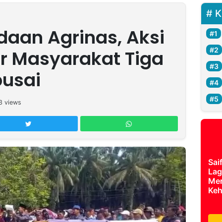
K
daan Agrinas, Aksi
r Masyarakat Tiga
busai
3
views
Sai
Lag
Mer
Keh