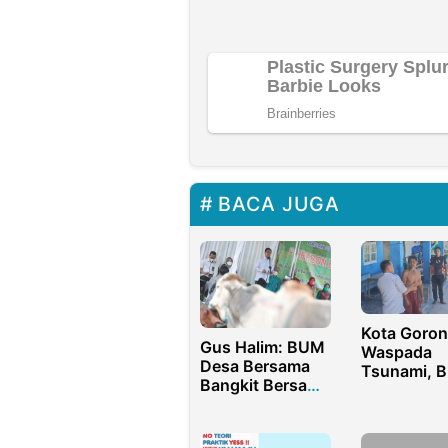
BACA JUGA
Kota Goron
Gus Halim: BUM
Waspada
Desa Bersama
Tsunami, 
Bangkit Bersama
Imbau War
Cirebon, Harus
Tenang
Berhasil dan
Sustainabel