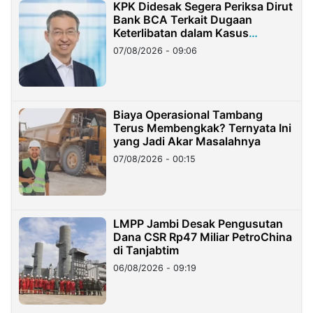
KPK Didesak Segera Periksa Dirut
Bank BCA Terkait Dugaan
Keterlibatan dalam Kasus
Hilangnya Dana Nasabah Rp2,58
07/08/2026 - 09:06
Miliar
Biaya Operasional Tambang
Terus Membengkak? Ternyata Ini
yang Jadi Akar Masalahnya
07/08/2026 - 00:15
LMPP Jambi Desak Pengusutan
Dana CSR Rp47 Miliar PetroChina
di Tanjabtim
06/08/2026 - 09:19