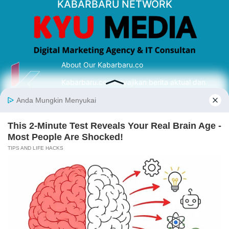
KABARBARU NETWORK
About Our Kabarbaru.co
Kabarbaru.co menyajikan berita aktual dan
inspiratif dari sudut pandang berbaik sangka
serta terverifikasi dari sumber yang tepat.
Follow Kabarbaru
Kabarbaru.co
Copyright © 2026. All rights reserved