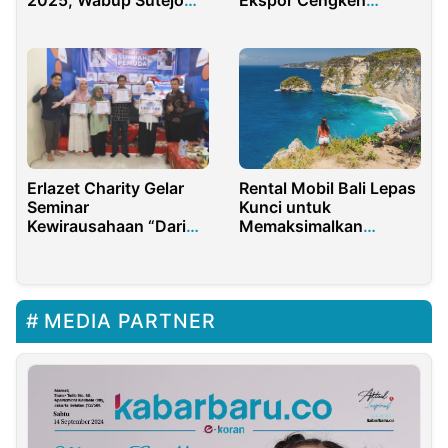
Tekankan Pendidikan
Indonesia ke Pasar
Sebagai Hak Asasi dan
Global
Kunci Bangkitkan
Peradaban Bangsa
Erlazet Charity Gelar
Rental Mobil Bali Lepas
Seminar
Kunci untuk
Kewirausahaan “Dari
Memaksimalkan
Hobi Jadi Cuan” di
Liburan
Momen Sumpah
Pemuda
MEDIA PARTNER