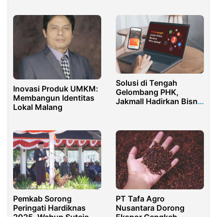
Kelistrikan Rumah
Solusi di Tengah
Inovasi Produk UMKM:
Gelombang PHK,
Membangun Identitas
Jakmall Hadirkan Bisnis
Lokal Malang
Online dengan Sistem
Otomatis
Pemkab Sorong
PT Tafa Agro
Peringati Hardiknas
Nusantara Dorong
2025, Wabup Sutejo
Ekspor Cengkeh