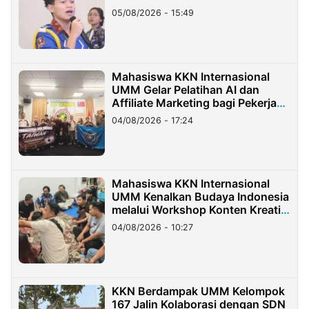
05/08/2026 - 15:49
Mahasiswa KKN Internasional
UMM Gelar Pelatihan AI dan
Affiliate Marketing bagi Pekerja
Migran Indonesia di Taiwan
04/08/2026 - 17:24
Mahasiswa KKN Internasional
UMM Kenalkan Budaya Indonesia
melalui Workshop Konten Kreatif
di Taiwan
04/08/2026 - 10:27
KKN Berdampak UMM Kelompok
167 Jalin Kolaborasi dengan SDN