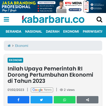
BERANDA
NASIONAL
DAERAH
EKONOMI
PARIWISATA
Informasi
KabarbaruTV
Kirim
Tentang
Ekonomi
Iklan
Berita
Kami
EKONOMI
Berita
Inilah Upaya Pemerintah RI
Nasional
International
Olahraga
Entertainment
Daerah
Pariwisata
Kuliner
Kolom
Dorong Pertumbuhan Ekonomi
di Tahun 2023
Network
01/02/2023
|
|
2
views
PT
TREETAN