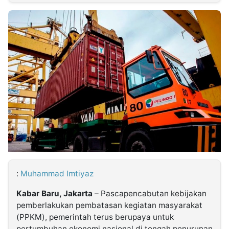
MULTIMEDIA
INDONESIA
Partner
Insight
Suara
Lens
Daily
Jalan
Idealita
Kita
Dinamikapost.com
Radar
Seedbacklink
NTB
Time
IDN
Jogja
Rakyat
News
Notice
Baru
Follow
Kabarbaru
:
Muhammad Imtiyaz
Kabar Baru, Jakarta
– Pascapencabutan kebijakan
pemberlakukan pembatasan kegiatan masyarakat
(PPKM), pemerintah terus berupaya untuk
pertumbuhan ekonomi nasional di tengah penurunan