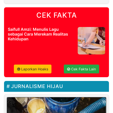
CEK FAKTA
Saifull Amzi: Menulis Lagu
sebagai Cara Merekam Realitas
Kehidupan
Laporkan Hoaks
Cek Fakta Lain
JURNALISME HIJAU