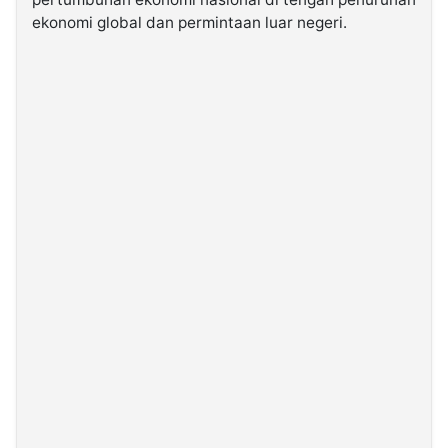
ekonomi global dan permintaan luar negeri.
©
Kabarbaru.co
-
2026
PT.
Kabarbaru
Media
Holding