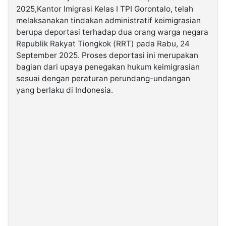
2025,Kantor Imigrasi Kelas I TPI Gorontalo, telah
melaksanakan tindakan administratif keimigrasian
©
berupa deportasi terhadap dua orang warga negara
Kabarbaru.co
-
Republik Rakyat Tiongkok (RRT) pada Rabu, 24
2026
September 2025. Proses deportasi ini merupakan
bagian dari upaya penegakan hukum keimigrasian
PT.
sesuai dengan peraturan perundang-undangan
Kabarbaru
Media
yang berlaku di Indonesia.
Holding