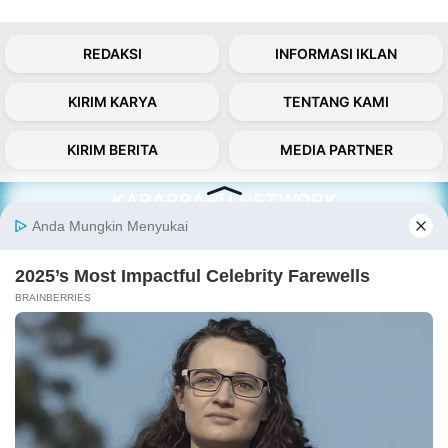
REDAKSI
INFORMASI IKLAN
KIRIM KARYA
TENTANG KAMI
KIRIM BERITA
MEDIA PARTNER
KABARBARU NETWORK
About Our Kabarbaru.co
Kabarbaru.co menyajikan berita aktual dan
inspiratif dari sudut pandang berbaik sangka
serta terverifikasi dari sumber yang tepat.
Follow Kabarbaru