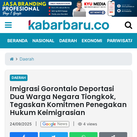
BERANDA
NASIONAL
DAERAH
EKONOMI
PARIWISATA
Informasi
KabarbaruTV
Kirim
Tentang
Daerah
Iklan
Berita
Kami
DAERAH
Berita
Imigrasi Gorontalo Deportasi
Nasional
International
Olahraga
Entertainment
Daerah
Pariwisata
Kuliner
Kolom
Dua Warga Negara Tiongkok,
Tegaskan Komitmen Penegakan
Hukum Keimigrasian
Network
24/09/2025
|
|
4
views
PT
TREETAN