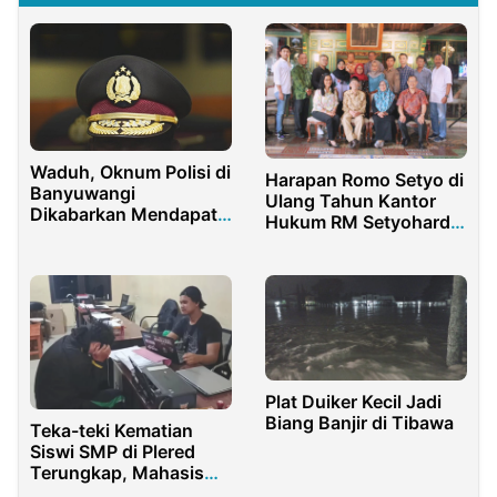
Waduh, Oknum Polisi di
Harapan Romo Setyo di
Banyuwangi
Ulang Tahun Kantor
Dikabarkan Mendapat
Hukum RM Setyohardjo
Jatah Dari Arena
and Associates ke 65
Perjudian Sabung Ayam
Plat Duiker Kecil Jadi
Biang Banjir di Tibawa
Teka-teki Kematian
Siswi SMP di Plered
Terungkap, Mahasiswa
23 Tahun Jadi