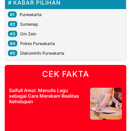
KABAR PILIHAN
Purwakarta
Sumenep
Om Zein
Polres Purwakarta
Diskominfo Purwakarta
CEK FAKTA
Saifull Amzi: Menulis Lagu
sebagai Cara Merekam Realitas
Kehidupan