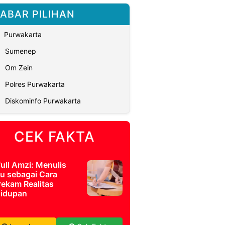
ABAR PILIHAN
Purwakarta
Sumenep
Om Zein
Polres Purwakarta
Diskominfo Purwakarta
CEK FAKTA
full Amzi: Menulis
u sebagai Cara
ekam Realitas
idupan