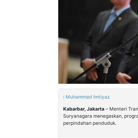
©
Kabarbaru.co
-
2026
PT.
Kabarbaru
Media
Holding
:
Muhammad Imtiyaz
Kabarbar, Jakarta
– Menteri Tra
Suryanagara menegaskan, progra
perpindahan penduduk.