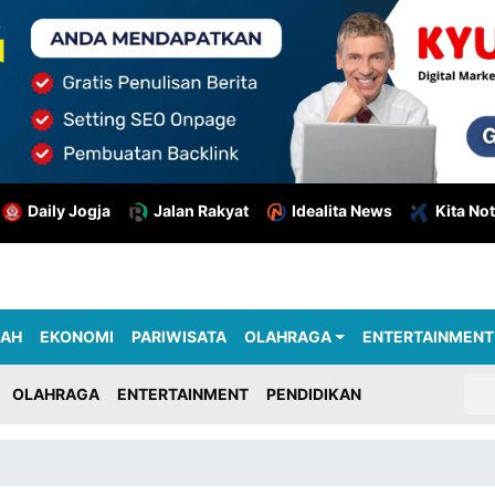
Daily Jogja
Jalan Rakyat
Idealita News
Kita Not
RAH
EKONOMI
PARIWISATA
OLAHRAGA
ENTERTAINMENT
OLAHRAGA
ENTERTAINMENT
PENDIDIKAN