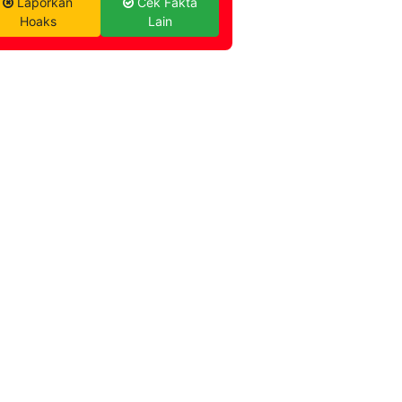
Laporkan
Cek Fakta
Hoaks
Lain