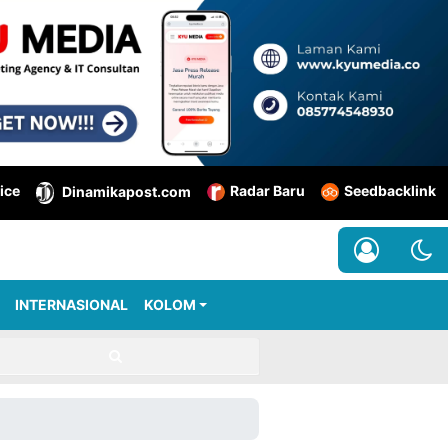
ice
Radar Baru
Seedbacklink
Dinamikapost.com
INTERNASIONAL
KOLOM