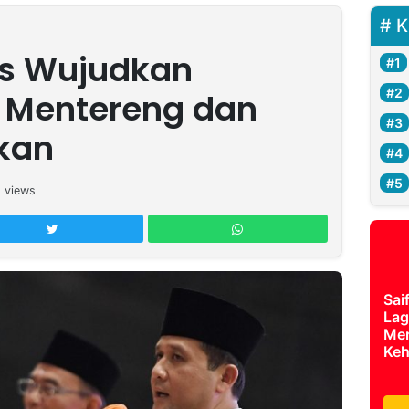
K
mis Wujudkan
 Mentereng dan
kan
1
views
Sai
Lag
Mer
Keh