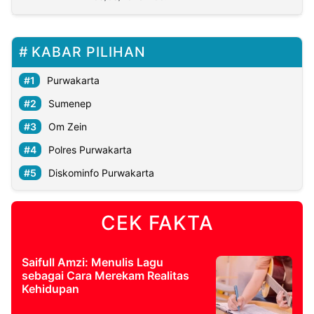
KABAR PILIHAN
Purwakarta
Sumenep
Om Zein
Polres Purwakarta
Diskominfo Purwakarta
CEK FAKTA
Saifull Amzi: Menulis Lagu
sebagai Cara Merekam Realitas
Kehidupan