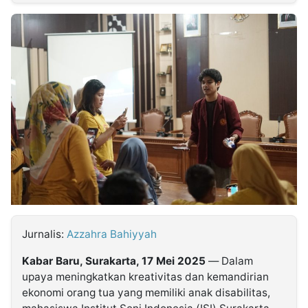
MULTIMEDIA
INDONESIA
Partner
Insight
Suara
Lens
Daily
Jalan
Idealita
Kita
Dinamikapost.com
Radar
Seedbacklink
NTB
Time
IDN
Jogja
Rakyat
News
Notice
Baru
Follow
Kabarbaru
Jurnalis:
Azzahra Bahiyyah
Kabar Baru, Surakarta, 17 Mei 2025
— Dalam
upaya meningkatkan kreativitas dan kemandirian
ekonomi orang tua yang memiliki anak disabilitas,