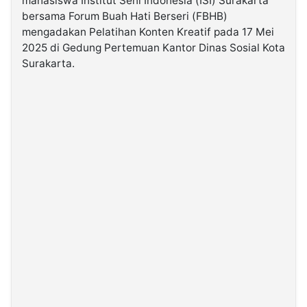
mahasiswa Institut Seni Indonesia (ISI) Surakarta
bersama Forum Buah Hati Berseri (FBHB)
mengadakan Pelatihan Konten Kreatif pada 17 Mei
©
Kabarbaru.co
2025 di Gedung Pertemuan Kantor Dinas Sosial Kota
-
2026
Surakarta.
PT.
Kabarbaru
Media
Holding