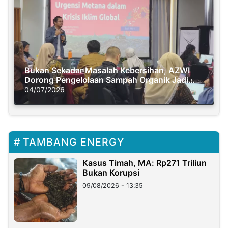
Bukan Sekadar Masalah Kebersihan, AZWI
Dorong Pengelolaan Sampah Organik Jadi
Solusi Krisis Iklim
04/07/2026
TAMBANG ENERGY
Kasus Timah, MA: Rp271 Triliun
Bukan Korupsi
09/08/2026 - 13:35