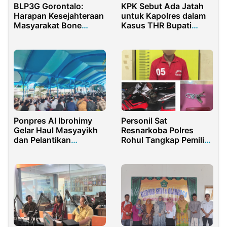
BLP3G Gorontalo:
KPK Sebut Ada Jatah
Harapan Kesejahteraan
untuk Kapolres dalam
Masyarakat Bone
Kasus THR Bupati
Bolango
Cilacap
Ponpres Al Ibrohimy
Personil Sat
Gelar Haul Masyayikh
Resnarkoba Polres
dan Pelantikan
Rohul Tangkap Pemilik
Pengurus ILMY Periode
Sabu 6,59 Gram
2026–2031