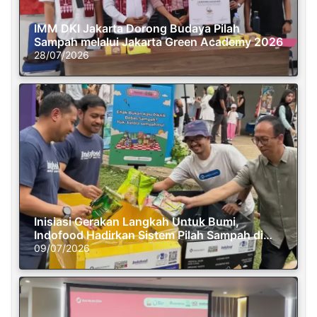
IMM DKI Jakarta Dorong Budaya Pilah
Sampah melalui Jakarta Green Academy 2026
28/07/2026
Inisiasi Gerakan Langkah Untuk Bumi,
Indofood Hadirkan Sistem Pilah Sampah di
Semasa Piknik
09/07/2026