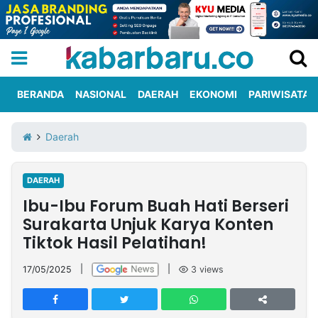
BERANDA
NASIONAL
DAERAH
EKONOMI
PARIWISATA
Informasi
KabarbaruTV
Kirim
Tentang
Daerah
Iklan
Berita
Kami
DAERAH
Berita
Ibu-Ibu Forum Buah Hati Berseri
Nasional
International
Olahraga
Entertainment
Daerah
Pariwisata
Kuliner
Kolom
Surakarta Unjuk Karya Konten
Tiktok Hasil Pelatihan!
Network
17/05/2025
|
|
3
views
PT
TREETAN