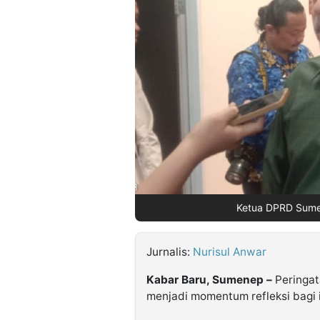
©
Kabarbaru.co
-
2026
PT.
Kabarbaru
Media
Holding
Ketua DPRD Sumene
Jurnalis:
Nurisul Anwar
Kabar Baru, Sumenep –
Peringat
menjadi momentum refleksi bagi 