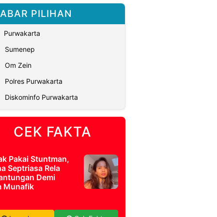
ABAR PILIHAN
Purwakarta
Sumenep
Om Zein
Polres Purwakarta
Diskominfo Purwakarta
CEK FAKTA
ak Pakai Stuntman,
a Septriasa Rela
antungan Demi
m Munafik