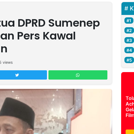
K
etua DPRD Sumenep
an Pers Kawal
an
5
views
Tol
Ach
Gel
Fil