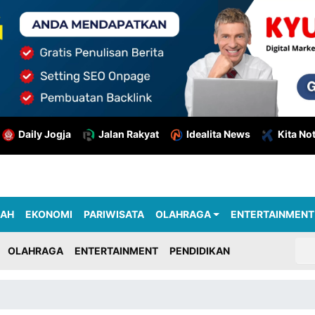
Daily Jogja
Jalan Rakyat
Idealita News
Kita No
RAH
EKONOMI
PARIWISATA
OLAHRAGA
ENTERTAINMENT
OLAHRAGA
ENTERTAINMENT
PENDIDIKAN