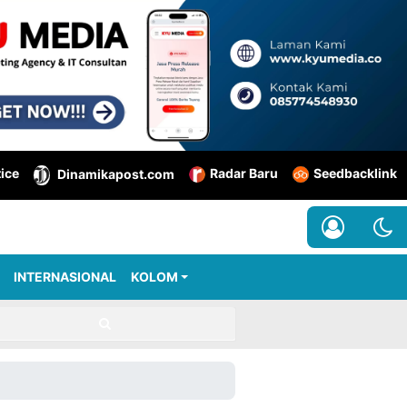
tice
Radar Baru
Seedbacklink
Dinamikapost.com
INTERNASIONAL
KOLOM