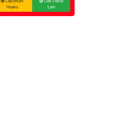
Laporkan
Cek Fakta
Hoaks
Lain