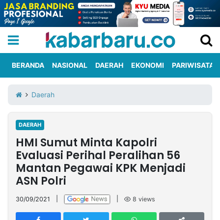
BERANDA
NASIONAL
DAERAH
EKONOMI
PARIWISATA
Informasi
KabarbaruTV
Kirim
Tentang
Daerah
Iklan
Berita
Kami
DAERAH
Berita
HMI Sumut Minta Kapolri
Nasional
International
Olahraga
Entertainment
Daerah
Pariwisata
Kuliner
Kolom
Evaluasi Perihal Peralihan 56
Mantan Pegawai KPK Menjadi
ASN Polri
Network
30/09/2021
|
|
8
views
PT
TREETAN