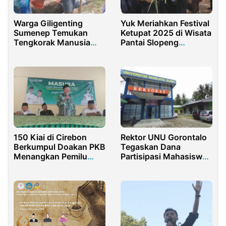
Warga Giligenting
Yuk Meriahkan Festival
Sumenep Temukan
Ketupat 2025 di Wisata
Tengkorak Manusia
Pantai Slopeng
saat Gali Kuburan
Sumenep
150 Kiai di Cirebon
Rektor UNU Gorontalo
Berkumpul Doakan PKB
Tegaskan Dana
Menangkan Pemilu
Partisipasi Mahasiswa
2024
Bukan Pungli