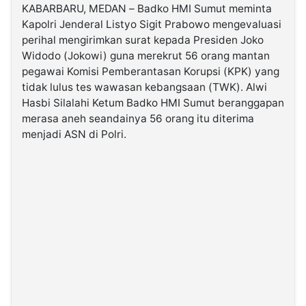
KABARBARU, MEDAN – Badko HMI Sumut meminta
Kapolri Jenderal Listyo Sigit Prabowo mengevaluasi
©
perihal mengirimkan surat kepada Presiden Joko
Kabarbaru.co
-
Widodo (Jokowi) guna merekrut 56 orang mantan
2026
pegawai Komisi Pemberantasan Korupsi (KPK) yang
tidak lulus tes wawasan kebangsaan (TWK). Alwi
PT.
Hasbi Silalahi Ketum Badko HMI Sumut beranggapan
Kabarbaru
Media
merasa aneh seandainya 56 orang itu diterima
Holding
menjadi ASN di Polri.