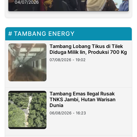
Solusi Krisis Iklim
04/07/2026
TAMBANG ENERGY
Tambang Lobang Tikus di Tilek
Diduga Milik Iin, Produksi 700 Kg
07/08/2026 - 19:02
Tambang Emas Ilegal Rusak
TNKS Jambi, Hutan Warisan
Dunia
06/08/2026 - 16:23