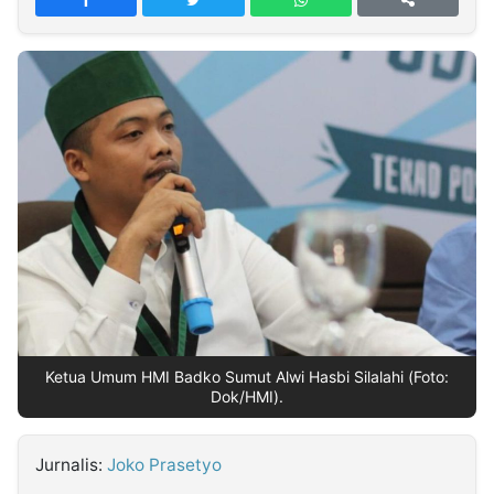
MULTIMEDIA
INDONESIA
Partner
Insight
Suara
Lens
Daily
Jalan
Idealita
Kita
Dinamikapost.com
Radar
Seedbacklink
NTB
Time
IDN
Jogja
Rakyat
News
Notice
Baru
Follow
Kabarbaru
Ketua Umum HMI Badko Sumut Alwi Hasbi Silalahi (Foto:
Dok/HMI).
Jurnalis:
Joko Prasetyo