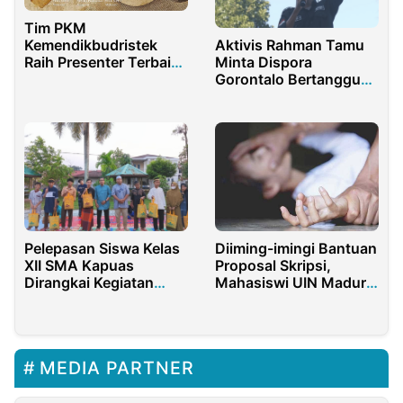
Tim PKM
Aktivis Rahman Tamu
Kemendikbudristek
Minta Dispora
Raih Presenter Terbaik
Gorontalo Bertanggung
Di Forum Ilmiah
Jawab, Minta BPK dan
Nasional
Inspektorat Audit
Program Pendidikan
Kader Pemimpin Mudah
Diiming-imingi Bantuan
Pelepasan Siswa Kelas
Proposal Skripsi,
XII SMA Kapuas
Mahasiswi UIN Madura
Dirangkai Kegiatan
Diduga Jadi Korban
Pesantren Ramadhan
Pelecehan Seksual
dan Bukber
MEDIA PARTNER