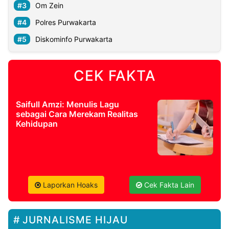
Om Zein
Polres Purwakarta
Diskominfo Purwakarta
CEK FAKTA
Saifull Amzi: Menulis Lagu
sebagai Cara Merekam Realitas
Kehidupan
Laporkan Hoaks
Cek Fakta Lain
JURNALISME HIJAU