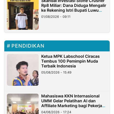
Skandal Investasi Stone Crusher
Rp8 Miliar: Dana Diduga Mengalir
ke Rekening Istri Bupati Luwu
Timur
01/08/2026 - 09:11
PENDIDIKAN
Ketua MPK Labschool Ciracas
Tembus 100 Pemimpin Muda
Terbaik Indonesia
05/08/2026 - 15:49
Mahasiswa KKN Internasional
UMM Gelar Pelatihan AI dan
Affiliate Marketing bagi Pekerja
Migran Indonesia di Taiwan
04/08/2026 - 17:24