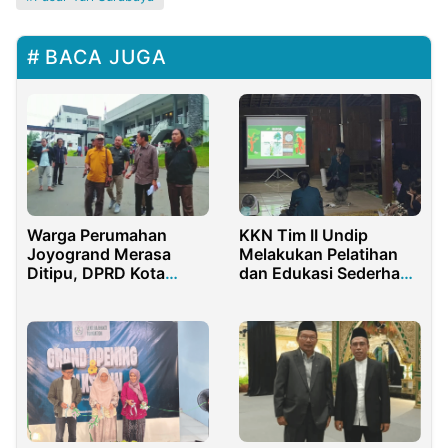
BACA JUGA
Warga Perumahan
KKN Tim II Undip
Joyogrand Merasa
Melakukan Pelatihan
Ditipu, DPRD Kota
dan Edukasi Sederhana
Malang Sidak PT
Melalui Penerapan
Tomoland
Biopori Sebagai Solusi
Permasalahan Di Desa
Krendowahono