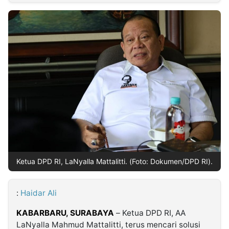
MULTIMEDIA
INDONESIA
Partner
Insight
Suara
Lens
Daily
Jalan
Idealita
Kita
Dinamikapost.com
Radar
Seedbacklink
NTB
Time
IDN
Jogja
Rakyat
News
Notice
Baru
Follow
Kabarbaru
Ketua DPD RI, LaNyalla Mattalitti. (Foto: Dokumen/DPD RI).
:
Haidar Ali
KABARBARU,
SURABAYA
– Ketua DPD RI, AA
LaNyalla Mahmud Mattalitti, terus mencari solusi