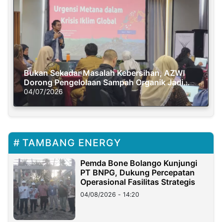
Bukan Sekadar Masalah Kebersihan, AZWI
Dorong Pengelolaan Sampah Organik Jadi
Solusi Krisis Iklim
04/07/2026
TAMBANG ENERGY
Pemda Bone Bolango Kunjungi
PT BNPG, Dukung Percepatan
Operasional Fasilitas Strategis
04/08/2026 - 14:20