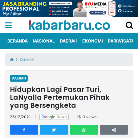
BERANDA
NASIONAL
DAERAH
EKONOMI
PARIWISATA
Informasi
KabarbaruTV
Kirim
Tentang
Daerah
Iklan
Berita
Kami
DAERAH
Berita
Hidupkan Lagi Pasar Turi,
Nasional
International
Olahraga
Entertainment
Daerah
Pariwisata
Kuliner
Kolom
LaNyalla Pertemukan Pihak
yang Bersengketa
Network
25/12/2021
|
|
3
views
PT
TREETAN