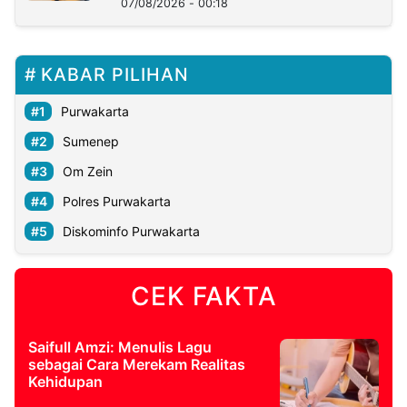
07/08/2026 - 00:18
KABAR PILIHAN
Purwakarta
Sumenep
Om Zein
Polres Purwakarta
Diskominfo Purwakarta
CEK FAKTA
Saifull Amzi: Menulis Lagu
sebagai Cara Merekam Realitas
Kehidupan