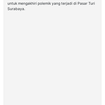
untuk mengakhiri polemik yang terjadi di Pasar Turi
Surabaya.
©
Kabarbaru.co
-
2026
PT.
Kabarbaru
Media
Holding