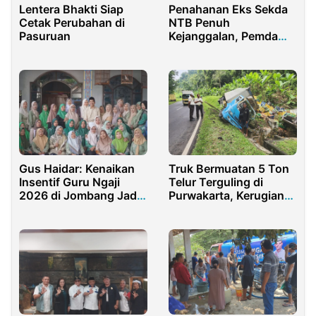
Lentera Bhakti Siap
Penahanan Eks Sekda
Cetak Perubahan di
NTB Penuh
Pasuruan
Kejanggalan, Pemda
Harus Bertindak!
Gus Haidar: Kenaikan
Truk Bermuatan 5 Ton
Insentif Guru Ngaji
Telur Terguling di
2026 di Jombang Jadi
Purwakarta, Kerugian
Kado Indah di Hari Guru
Capai Ratusan Juta
Rupiah